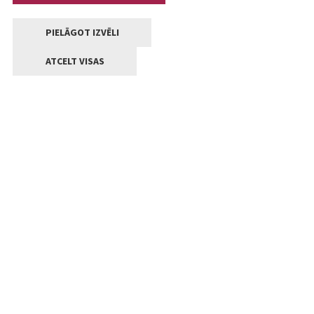
PIELĀGOT IZVĒLI
ATCELT VISAS
Kontakti
Jelgavas valstpilsētas pašvaldība
Lielā iela 11, Jelgava, LV-3001
+371 63005522
pasts@jelgava.lv