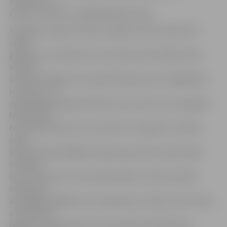
Strenčos u.c.,»
skaidro «Omniva» vadītāja Beāte Krauze.
Analizējot tirgus situāciju, šī gada martā uzņēmumā
veikts
pētījums, kas apliecina, ka Latvijas iedzīvotāji aizvien
aktīvāk
izmanto iespēju tiem nepieciešamās preces iegādāties
internetā – no
aptaujātajiem gandrīz 80 procenti atzinuši, ka pusgada
laikā vismaz
reizi veikuši pirkumus internetā. Tur gandrīz vienlīdz
aktīvi
iepirkušies gan Rīgā dzīvojošie, gan lauku iedzīvotāji –
attiecīgi
81 un 79 procenti. Ne mazāk būtisks ir aktīvo pircēju
rādītājs, jo,
aptaujājot dažādas vecuma grupas, secināts, ka vecumā
no 18 līdz 59
gadiem pircēji izmanto e-komercijas priekšrocības