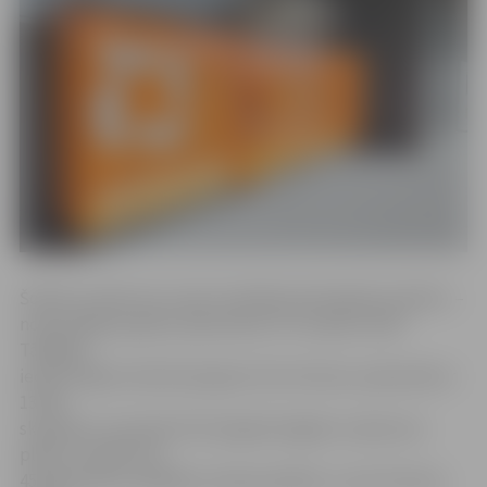
Šobrīd uzņēmums nupat realizējis pērnā gada projektu –
nodrošinājis papildu pakomātus 57 Latvijas vietās.
Tādējādi
iedzīvotājiem šobrīd pieejami 116 «Omniva» pakomāti ar
13796
skapīšiem. Savukārt līdz šā gada beigām uzņēmums
plāno uzstādīt vēl
45 pakomātus dažādās Latvijas pilsētās. «Lai arī Omniva