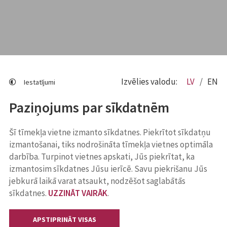
Izvēlies valodu:
LV
EN
Iestatījumi
Paziņojums par sīkdatnēm
Šī tīmekļa vietne izmanto sīkdatnes. Piekrītot sīkdatņu
izmantošanai, tiks nodrošināta tīmekļa vietnes optimāla
darbība. Turpinot vietnes apskati, Jūs piekrītat, ka
izmantosim sīkdatnes Jūsu ierīcē. Savu piekrišanu Jūs
jebkurā laikā varat atsaukt, nodzēšot saglabātās
sīkdatnes.
UZZINĀT VAIRĀK
.
APSTIPRINĀT VISAS