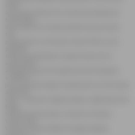
šobrīd
aptver gandrīz 80 procentus pakomātu pakalpojuma
biznesa tirgus
daļu Latvijā, mūsu ambīcija palielināt tirgus pozīcijas
tikai
pieaug. Redzot e-komercijas straujo attīstību, mūsu
pakomātu
tīklojuma paplašināšana ir loģisks biznesa solis. Šī
iemesla dēļ no
2018. gada augusta līdz šī gada decembrim plānojam
uzstādīt 19
jaunus pakomātus Rīgā un 26 pakomātus arī citās Latvijas
apdzīvotās
vietās – Saulkrastos, Raganā, Ropažos, Ugālē, Rojā, Cēsīs,
Ērgļos,
Inčukalnā, Kārsavā, Ogrē, Jūrmalā, Vecumniekos,
Viesītē, Talsos,
Ventspilī, Koknesē, Mālpilī, Dundagā, Vangažos,