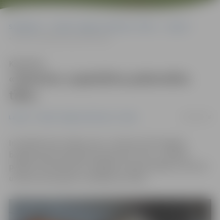
Sākumlapa
Portāla “Jelgavas Vēstnesis” arhīvs
Latvijā
«Omniva» paplašina pakomātu tīklu
Klausīties
«Omniva» paplašina pakomātu
tīklu
18/06/2018
Latvijā
Portāla “Jelgavas Vēstnesis” arhīvs
Investējot teju miljonu eiro, «Omniva» līdz šā gada
beigām plāno paplašināt pakomātu tīklu, uzstādot
papildu 45 pakomātus dažādās Latvijas pilsētās, informē
uzņēmuma projektu vadītāja Ilze Žūka.