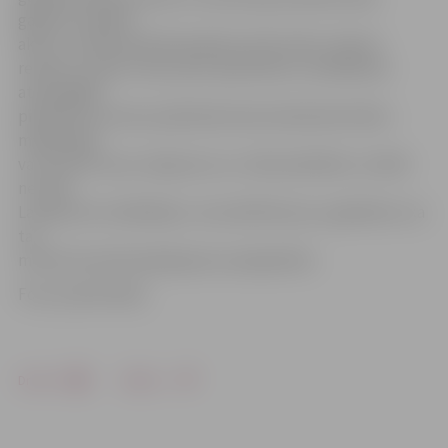
gandrīz vienlīdz
aktīvi, turklāt aktīvāk iepērkas tieši vīrieši. «Nereti
redzam, ka pēc mūsu jauno pakomātu uzstādīšanas
attiecīgajās
pilsētās vai ciemos palielinās ekonomiskā aktivitāte –
mājražotāji
var nosūtīt savus ražojumus uz citām pilsētām, turklāt
ne tikai
Latvijā, bet visā Baltijā,» rezumē B.Krauze, papildinot, ka
tas
motivē veicināt pakalpojumu pieejamību.
Foto: publicitātes
Drukāt
Dalīties