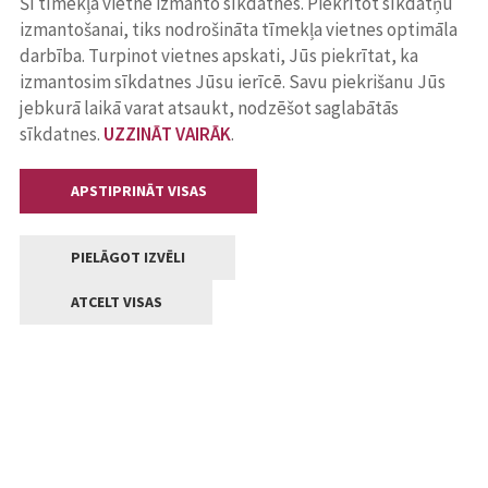
Šī tīmekļa vietne izmanto sīkdatnes. Piekrītot sīkdatņu
izmantošanai, tiks nodrošināta tīmekļa vietnes optimāla
darbība. Turpinot vietnes apskati, Jūs piekrītat, ka
izmantosim sīkdatnes Jūsu ierīcē. Savu piekrišanu Jūs
jebkurā laikā varat atsaukt, nodzēšot saglabātās
sīkdatnes.
UZZINĀT VAIRĀK
.
APSTIPRINĀT VISAS
PIELĀGOT IZVĒLI
ATCELT VISAS