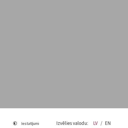
Izvēlies valodu:
LV
EN
Iestatījumi