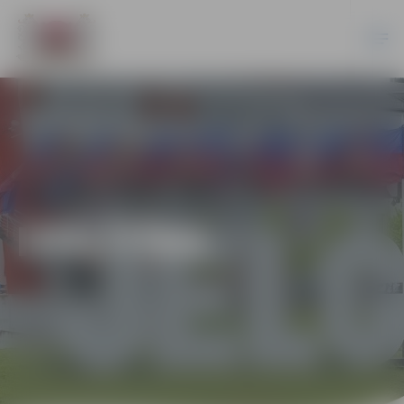
IZGLĪTĪBA