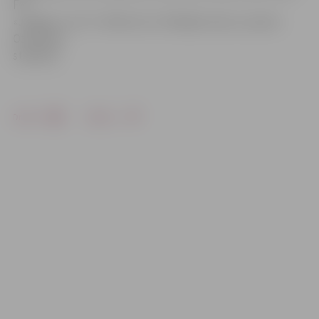
FK
«Jelgava» un F.S. «Metta»/LU. Mūsējie viesus uzņems
Ozolnieku
stadionā.
Drukāt
Dalīties