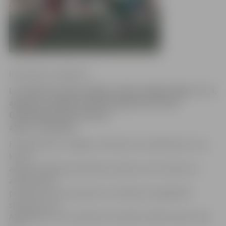
Ilze Knusle-Jankevica
Lai futbola fani pēc spēles varētu nokļūt mājās, rīt, 4.
augustā, izņēmuma kārtā pulksten 21.05 no
Ozolniekiem līdz centram
aties 1. autobuss.
Futbola klubs «Jelgava» informē, ka, neskatoties uz to,
ka no 1.
augusta pilsētā samazināts autobusu reisu skaits un
autobusi pēc
pulksten 21 vairs nekursē, rīt izdevies noorganizēt
speciālu reisu.
Atgādinām, ka rīt pulksten 19 notiks futbola mačs starp