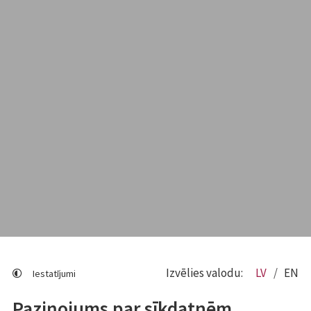
Izvēlies valodu:
LV
EN
Iestatījumi
Paziņojums par sīkdatnēm