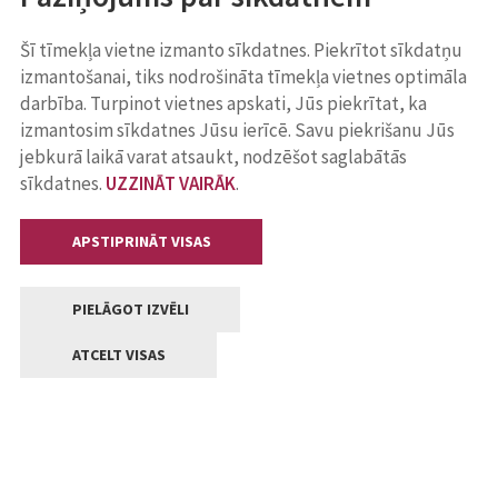
Šī tīmekļa vietne izmanto sīkdatnes. Piekrītot sīkdatņu
izmantošanai, tiks nodrošināta tīmekļa vietnes optimāla
darbība. Turpinot vietnes apskati, Jūs piekrītat, ka
izmantosim sīkdatnes Jūsu ierīcē. Savu piekrišanu Jūs
jebkurā laikā varat atsaukt, nodzēšot saglabātās
sīkdatnes.
UZZINĀT VAIRĀK
.
APSTIPRINĀT VISAS
PIELĀGOT IZVĒLI
ATCELT VISAS