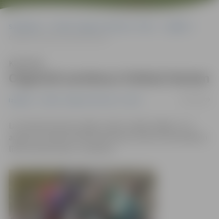
Sākumlapa
Portāla “Jelgavas Vēstnesis” arhīvs
Izglītība
Organizē autobusu futbola faniem
Klausīties
Organizē autobusu futbola faniem
03/08/2009
Izglītība
Portāla “Jelgavas Vēstnesis” arhīvs
Lai futbola fani pēc spēles varētu nokļūt mājās, rīt, 4.
augustā, izņēmuma kārtā pulksten 21.05 no Ozolniekiem
līdz centram aties 1. autobuss.