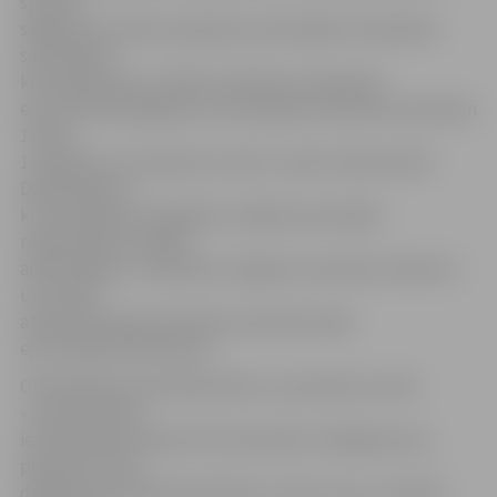
speciāli
sagatavoti uzdevumi ģimeņu komandām. Pieteikties
sacensībām
komandas piecu cilvēku sastāvā var tiešsaistē
ej.uz/nobistiesjelgava vai arī pasākuma dienā no pulksten
17 līdz
17.50 bērnu un jauniešu centrā «Junda» Skolas ielā 2.
Dalībniekiem,
kuri jaunāki par 16 gadiem, dalībai sacensībās
nepieciešams vecāku
apliecinājums. «Nobīsties Jelgavā» sacensību nolikums
un vecāku
atļaujas paraugs atrodams sacensību lapā
ej.uz/nobistiesnolikums.
Orientēšanas sacensības bērnu un jauniešu centrā
«Junda» Skolas
ielā 2 sāksies pulksten 18. Sacensību noslēgumā, ap
pulksten 21.30,
dalībnieki aicināti baudīt tēju un siltu zupu, savukārt