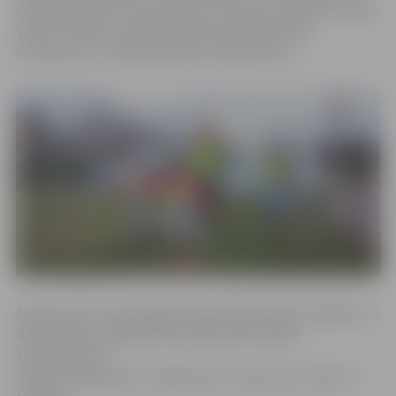
mērķauditorija ir vidusskolēni, taču jautri pavadīt rudens
vakaru draugu vai ģimenes lokā aicinām ikvienu
interesentu,» norāda pasākuma organizatori.
Aptuveni trīs stundas garās sacensības notiks Jelgavā, un
dalībniekiem šajā laikā būs jāapmeklē dažādi
kontrolpunkti,
izpildot organizatoru sagatavotos uzdevumus. Būs arī