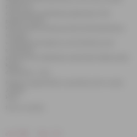
pulksten 22
notiks pasākuma dalībnieku apbalvošana. Tā kā
pasākums aizritēs
Helovīna svētku ieskaņā, jaunieši aicināti padomāt par
tematisku
vizuālā tēla noformējumu, jo tiks vērtētas ne vien
orientēšanās
prasmes, bet arī dalībnieku atraktivitāte. Dalības maksa
katram
dalībniekam – 3 eiro.
Pasākumu organizē bērnu un jauniešu centra «Junda»
Jauniešu
klubs.
Foto: no JV arhīva
Drukāt
Dalīties