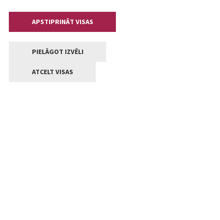
APSTIPRINĀT VISAS
PIELĀGOT IZVĒLI
ATCELT VISAS
Kontakti
Jelgavas valstpilsētas pašvaldība
Lielā iela 11, Jelgava, LV-3001
+371 63005522