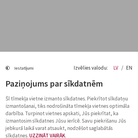
Izvēlies valodu:
LV
EN
Iestatījumi
Paziņojums par sīkdatnēm
Šī tīmekļa vietne izmanto sīkdatnes. Piekrītot sīkdatņu
izmantošanai, tiks nodrošināta tīmekļa vietnes optimāla
darbība. Turpinot vietnes apskati, Jūs piekrītat, ka
izmantosim sīkdatnes Jūsu ierīcē. Savu piekrišanu Jūs
jebkurā laikā varat atsaukt, nodzēšot saglabātās
sīkdatnes.
UZZINĀT VAIRĀK
.