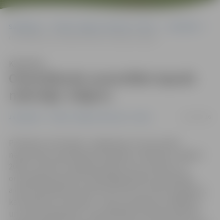
Sākumlapa
Portāla “Jelgavas Vēstnesis” arhīvs
Jauniešiem
Orientēšanās sacensībās iepazīs naksnīgo Jelgavu
Klausīties
Orientēšanās sacensībās iepazīs
naksnīgo Jelgavu
19/10/2016
Jauniešiem
Portāla “Jelgavas Vēstnesis” arhīvs
Piektdien, 28. oktobrī, Jelgavā jau 14. reizi notiks
neparastās orientēšanās sacensības «Nobīsties Jelgavā
2016», kurās būs iespēja pierādīt savu erudīciju un
orientēšanās prasmes naksnīgajā pilsētā. Sacensībās
aicināti piedalīties jaunieši vecumā no 14 līdz 25 gadiem,
kā arī ģimeņu komandas – bērni, jaunāki par 14 gadiem,
un viens pieaugušais. «Orientēšanās sacensību pamata