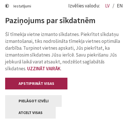
Izvēlies valodu:
LV
EN
Iestatījumi
Paziņojums par sīkdatnēm
Šī tīmekļa vietne izmanto sīkdatnes. Piekrītot sīkdatņu
izmantošanai, tiks nodrošināta tīmekļa vietnes optimāla
darbība. Turpinot vietnes apskati, Jūs piekrītat, ka
izmantosim sīkdatnes Jūsu ierīcē. Savu piekrišanu Jūs
jebkurā laikā varat atsaukt, nodzēšot saglabātās
sīkdatnes.
UZZINĀT VAIRĀK
.
APSTIPRINĀT VISAS
PIELĀGOT IZVĒLI
ATCELT VISAS