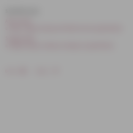
Saistītās ziņas
Atkal avārija
uz Rīga-Jelgava šosejas pie Medemciema (papildināta)
Smaga avārija
uz Rīgas šosejas; veidojas sastrēgums (papildināta)
Drukāt
Dalīties