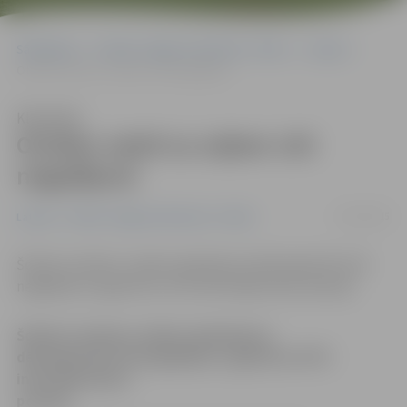
Sākumlapa
Portāla “Jelgavas Vēstnesis” arhīvs
Latvijā
Otrdien valstī uz ceļiem 143 negadījumi
Klausīties
Otrdien valstī uz ceļiem 143
negadījumi
13/01/2015
Latvijā
Portāla “Jelgavas Vēstnesis” arhīvs
Šodien Latvijā uz ceļiem apledojuma dēļ reģistrēti 143
negadījumi, aģentūru LETA informēja Valsts policijā.
Šodien Latvijā uz ceļiem apledojuma
dēļ reģistrēti 143 negadījumi, aģentūru LETA
informēja Valsts
policijā.