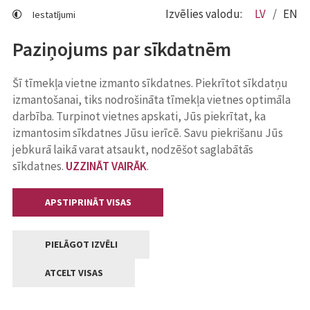
Izvēlies valodu:
LV
EN
Iestatījumi
Paziņojums par sīkdatnēm
Šī tīmekļa vietne izmanto sīkdatnes. Piekrītot sīkdatņu
izmantošanai, tiks nodrošināta tīmekļa vietnes optimāla
darbība. Turpinot vietnes apskati, Jūs piekrītat, ka
izmantosim sīkdatnes Jūsu ierīcē. Savu piekrišanu Jūs
jebkurā laikā varat atsaukt, nodzēšot saglabātās
sīkdatnes.
UZZINĀT VAIRĀK
.
APSTIPRINĀT VISAS
PIELĀGOT IZVĒLI
ATCELT VISAS