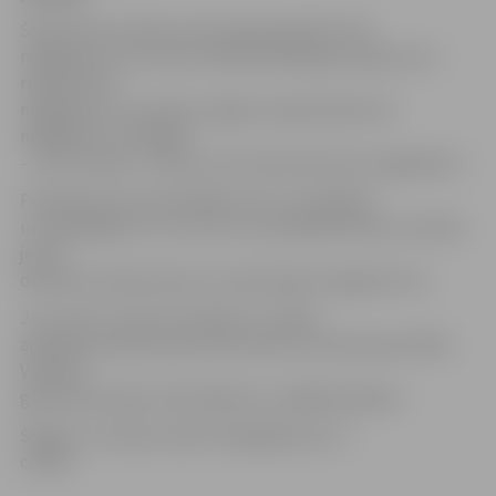
Šodien līdz pulksten 18 Latvijā reģistrēti 143
negadījumi, no kuriem lielākā daļa Rīgas reģionā, kur
reģistrēts 91
negadījums, savukārt Latgales reģionā bijuši 18
negadījumi, Zemgalē
– 15, Kurzemē – desmit, bet Vidzemē deviņi negadījumi.
Policija aicina autovadītājus būt uzmanīgiem
un atbildīgiem rīt no rīta un turpmākās dienas, jo atkala
jeb tā
dēvētais melnais ledus var pārsteigt nesagatavotus.
Jau ziņots, ka šorīt situācija uz ceļiem
apledojuma dēļ vietām tika raksturota kā katastrofāla.
Vairākas
galvenās šosejas tika bloķētas vai daļēji bloķētas.
Šogad uz Latvijas ceļiem bojā gājuši jau 13
cilvēki.