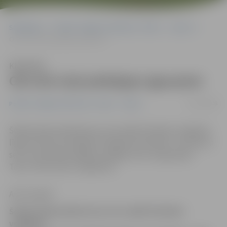
Sākumlapa
Portāla “Jelgavas Vēstnesis” arhīvs
Sports
Oži sīvā cīņā piekāpjas igauņiem
Klausīties
Oži sīvā cīņā piekāpjas igauņiem
05/10/2008
Portāla “Jelgavas Vēstnesis” arhīvs
Sports
Šodien pēcpusdienā savu otro spēli Schenker volejbola
līgas ietvaros aizvadīja VK «Biolars/Ozolnieki». Sīvā piecu
setu cīņa šodien pārākai izrādījās viesi no Igaunijas –
Tartu «Pere Leib» volejbolisti.
Artis Liepiņš
Šodien pēcpusdienā savu otro spēli Schenker
volejbola