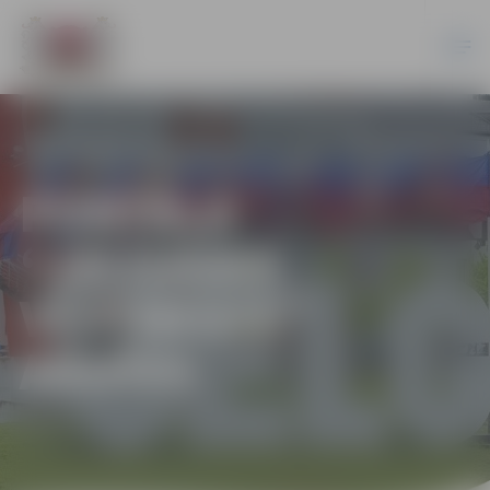
PORTĀLA
“JELGAVAS
VĒSTNESIS”
ARHĪVS