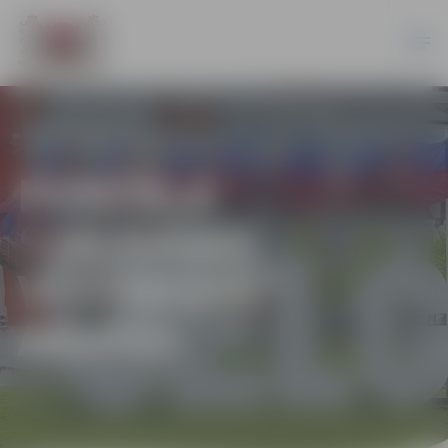
PORTĀLA
“JELGAVAS
VĒSTNESIS”
ARHĪVS