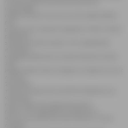
izvirzīties vadībā ar 6:2( lielā mēra pateicoties
neveiksmīgām
mājnieku servēm). Visu otro setu viesi turējās vadībā ar
pāris
punktiem, bet tuvojoties seta galotnei, “Ožiem” izdevās
pakāpeniski
samazināt rezultātu starpību. ”Ožu” pakaļdzīšanās
rīdziniekiem
vainagojās panākumiem, jo izdevās izlīdzināt rezultātu
24:24.
Mājnieki iesākto tempu turpināja un uzvarēja otro setu ar
rezultātu
26:24.
Spēles
trešais sets ritēja punkts punktā līdz mājniekiem seta
vidū izdevās
neliels izrāviens 16:13. Iegūto pāris punktu
pārsvaru
“Oži” saglabāja līdz seta galotnei un
šķita, ka uzvara trijos setos nekur nezpruks…bet pie
rezultāta