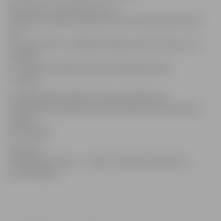
Pēc spēles Jurijs Deveikus (VK
“Biolars/Ozolnieki” galvenais treneris) bija apmierināts
par
uzvarēto spēli: “ Spēlētāji cīnijās par katru bumbu, un
noteikti
arī
daudzo skatītāju atbalsts palīdzēja šodien
uzvarēt”.
Par nākamajām spēlēm treneris pastāstija, ka
skatītājiem noteikti būs ļoti interesanti, jo komandas ir
spēkos
ļoti līdzīgas.
Nākamā
sērijas spēle notiks –
9. aprīlī, pulksten19.00 Sporta
namā Daugava.