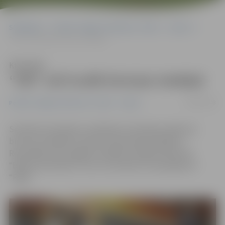
Sākumlapa
Portāla “Jelgavas Vēstnesis” arhīvs
Sports
“Oži” soli tuvāk bronzas medaļai
Klausīties
“Oži” soli tuvāk bronzas medaļai
06/04/2008
Portāla “Jelgavas Vēstnesis” arhīvs
Sports
Sestdien Ozolniekos noslēdzās otrā sērijas spēle par
bronzas medaļām Latvijas čempionātā volejbolā.
Revanšēties par sāpīgo zaudējumu Rīgā izdevās VK
“Biolars/Ozolnieki”, kuri ar rezultātu 3:1 parspēja SK
“Rīga”.