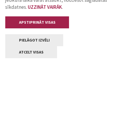
jebkurā laikā varat atsaukt, nodzēšot saglabātās
sīkdatnes.
UZZINĀT VAIRĀK
.
APSTIPRINĀT VISAS
PIELĀGOT IZVĒLI
ATCELT VISAS
Kontakti
Jelgavas valstpilsētas pašvaldība
Lielā iela 11, Jelgava, LV-3001