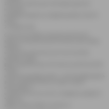
23:20(“Ožu” labā) viesi ļoti veiksmīgi(un galvenais
rezultatīvi)
nospēlēja seta galotni un beigās bija pārāki ar 26:24. Pa
setiem
2:1 mājnieku labā.
Ceturtais sets iesākās ar piespiedu pārtraukumu
spēlē, kuru bija spiesti paziņot tiesneši, jo pēc spēcīga
mājnieku
uzbrukuma bumba atlecot pret viesu komandas
spēlētāju uzlidoja
gaisā un parplēsa lampu. Pēc laukuma savešanas kartībā
“Ožiem”
izdevās ļoti iespaidīgs izrāviens – 10:3. Kā izrādijās iegūtais
pārsvars spēlē bija izšķirošs, jo iegūto majnieki
nepazaudēja un
uzvarēja ceturto setu ar 25:17 un tādejādi revanšējās SK
“Rīga” par
sāpīgo zaudejum Rīgā ar rezultātu 3:1.