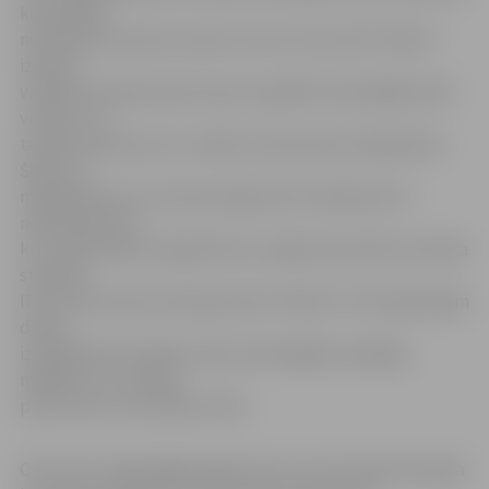
komandām
neizdevās atrauties vienai no otras. Seta vidū “Ožiem”
izdevās
vairākas epizodes pēc kartas nospēlēt veiksmīgāk nekā
viesiem, un
tas bija redzams arī uz tablo 21:15 par labu mājniekiem.
Šķita, ka
mājniekiem jau uzvara pirmajā setā ir kabtā,bet tā
nedomāja viesi,
kuri saspurojās seta galotnē un spēja samazināt rezultāta
starpību
līdz minimumam 23:24 (par labu “Ožiem”). Pie nākamajām
divām
izspēlētām bumbām tomēr veiksmīgāk nospēlēja
mājnieki un uzvarēja
pirmo setu ar rezultātu 25:23.
Otro setu veiksmīgāk iesāka viesi, kuri seta sākumā spēja