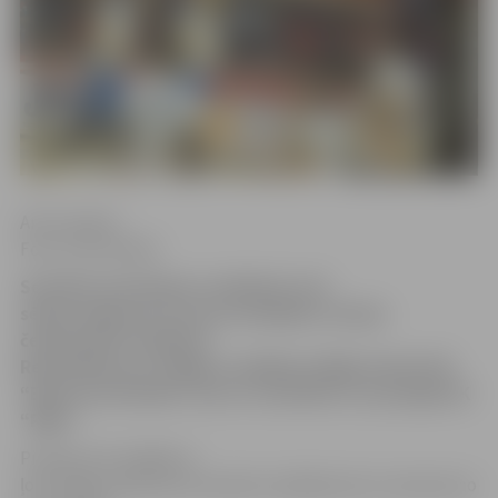
Artis Liepiņš
Foto: Ivars Veiliņš
Sestdien Ozolniekos noslēdzās otrā
sērijas spēle par bronzas medaļām Latvijas
čempionātā volejbolā.
Revanšēties par sāpīgo zaudējumu Rīgā izdevās VK
“Biolars/Ozolnieki”, kuri ar rezultātu 3:1 parspēja SK
“Rīga”.
Pirmais sets iesākās ar
ļoti līdzīgu spēli abu komandu izpildījumā un nevienai no