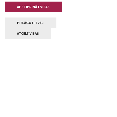
APSTIPRINĀT VISAS
PIELĀGOT IZVĒLI
ATCELT VISAS
Kontakti
Jelgavas valstpilsētas pašvaldība
Lielā iela 11, Jelgava, LV-3001
+371 63005522