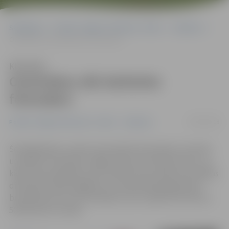
Sākumlapa
Portāla “Jelgavas Vēstnesis” arhīvs
Satiksme
Ozolniekos sāk darboties fotoradars
Klausīties
Ozolniekos sāk darboties
fotoradars
09/01/2018
Portāla “Jelgavas Vēstnesis” arhīvs
Satiksme
Šonedēļ darbu uzsācis stacionārais fotoradars, kas pērn
uzstādīts Ozolniekos, Rīgas ielā, pie tilta pār Iecavu, un
kādu laiku darbojies testa režīmā. Ceļu satiksme drošības
direkcijā (CSDD) atgādina, ka maksimāli pieļaujamais
braukšanas ātrums Ozolniekos, kas ir apdzīvota vieta, ir
50 kilometri stundā.