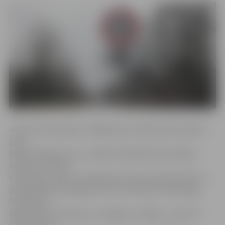
«Līdz šim fotoradars strādāja testa režīmā, bet šobrīd ir
sācis
fiksēt pārkāpumus,» norāda CSDD pārstāvis Rolands
Rumba, uzsverot:
Ozolniekos radars uzstādīts pēc Valsts policijas (VP) un
pašvaldības ierosinājuma. Proti, ik dienu autovadītāji
Ozolniekus
šķērso kā transzītceļu no Jelgavas uz Rīgu un, pēc VP