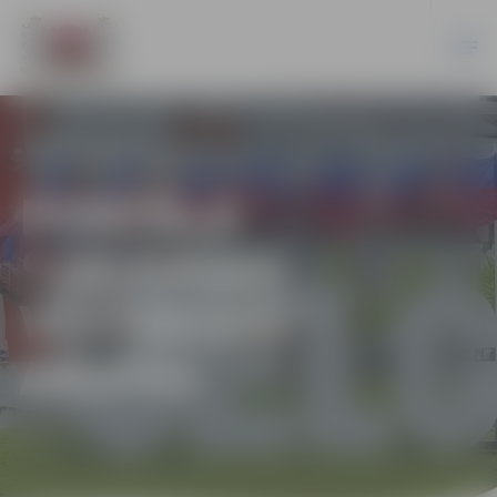
PORTĀLA
“JELGAVAS
VĒSTNESIS”
ARHĪVS