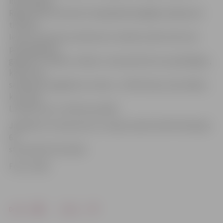
informācijas,
Rīgas ielas posmā pie neregulējamās gājēju pārejas pie
tilta pār
Iecavu intensīvas satiksmes stundās novēroti ātruma
pārsniegšanas
gadījumi. «Radaru mērķis ir samazināt ātruma pārkāpēju,
kā arī ceļu
satiksmes negadījumu skaitu,» tā R.Rumba, akcentējot,
ka citviet
Latvijā to jau ir izdevies panākt.
Jāpiebilst, ka kopumā uz Latvijas ceļiem šobrīd darbojas
63
stacionārie fotoradari.
Foto: CSDD
Drukāt
Dalīties