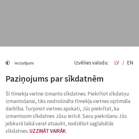
Izvēlies valodu:
LV
EN
Iestatījumi
Paziņojums par sīkdatnēm
Šī tīmekļa vietne izmanto sīkdatnes. Piekrītot sīkdatņu
izmantošanai, tiks nodrošināta tīmekļa vietnes optimāla
darbība. Turpinot vietnes apskati, Jūs piekrītat, ka
izmantosim sīkdatnes Jūsu ierīcē. Savu piekrišanu Jūs
jebkurā laikā varat atsaukt, nodzēšot saglabātās
sīkdatnes.
UZZINĀT VAIRĀK
.