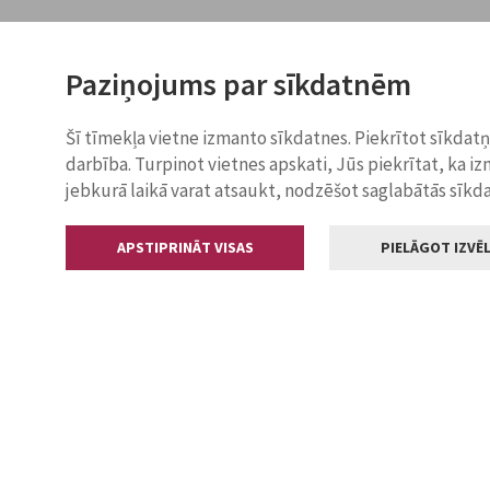
Paziņojums par sīkdatnēm
Šī tīmekļa vietne izmanto sīkdatnes. Piekrītot sīkdat
darbība. Turpinot vietnes apskati, Jūs piekrītat, ka i
jebkurā laikā varat atsaukt, nodzēšot saglabātās sīkd
APSTIPRINĀT VISAS
PIELĀGOT IZVĒL
Kontakti
Jelgavas valstp
Lielā iela 11