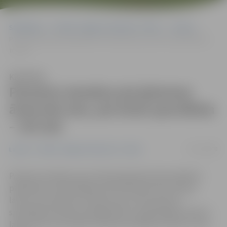
Sākumlapa
Portāla “Jelgavas Vēstnesis” arhīvs
Latvijā
Pacientu iemaksa pie ģimenes ārsta būs lats, pie ārsta speciālista –
trīs lati
Klausīties
Pacientu iemaksa pie ģimenes
ārsta būs lats, pie ārsta speciālista
– trīs lati
25/11/2008
Latvijā
Portāla “Jelgavas Vēstnesis” arhīvs
Pacientu iemaksu par vizīti pie ģimenes ārsta plānots
palielināt no pašreizējiem 50 santīmiem līdz vienam
latam, bet pacientu iemaksu par vizīti pie ārsta
speciālista iecerēts paaugstināt no pašreizējiem diviem
latiem līdz trim latiem, informē veselības ministrs Ivars