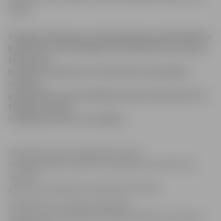
Eglītis.
Pacientu iemaksu par vizīti pie ģimenes ārsta plānots
palielināt no pašreizējiem 50 santīmiem līdz vienam
latam, bet
pacientu iemaksu par vizīti pie ārsta speciālista
iecerēts
paaugstināt no pašreizējiem diviem latiem līdz trim
latiem, informē
veselības ministrs Ivars Eglītis.
Viņš solīja, ka pēc paaugstināto tarifu
stāšanās spēkā no pacientu iemaksām būs atbrīvotas
visas tās
grupas, kas patlaban nemaksā šīs iemaksas.
Paredzēts arī, ka netiks palielināta
iemaksa par onkoloģisko slimnieku ārstēšanu. Pacientu