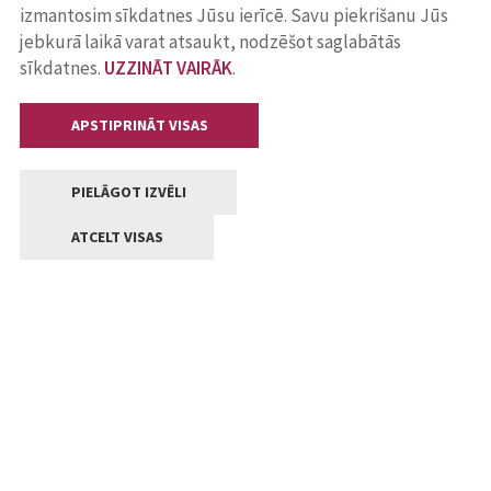
izmantosim sīkdatnes Jūsu ierīcē. Savu piekrišanu Jūs
jebkurā laikā varat atsaukt, nodzēšot saglabātās
sīkdatnes.
UZZINĀT VAIRĀK
.
APSTIPRINĀT VISAS
PIELĀGOT IZVĒLI
ATCELT VISAS
Kontakti
Jelgavas valstpilsētas pašvaldība