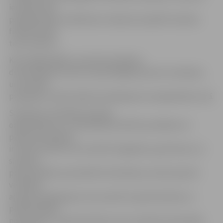
iemaksas tiks
paaugstinātas nolūkā kaut nedaudz aizpildīt radušos
finanšu bedri,
teica ministrs.
Kā norādīja Eglītis, pacienta iemaksas
dubultkāpums skars mazskaitlīgās pacientu iemaksas,
un iemaksu
pieaugums nebūs šķērslis pakalpojumu pieejamības ziņā.
Saskaņā ar Veselības aprūpes
organizēšanas un finansēšanas kārtību patlaban no
pacienta iemaksas
ir atbrīvoti bērni vecumā līdz 18 gadiem, grūtnieces un
sievietes
pēcdzemdību periodā līdz 42 dienām, ja tiek saņemti
veselības
aprūpes pakalpojumi, kas saistīti ar grūtniecības un
pēcdzemdību
novērošanu un grūtniecības norisi, politiski represētās