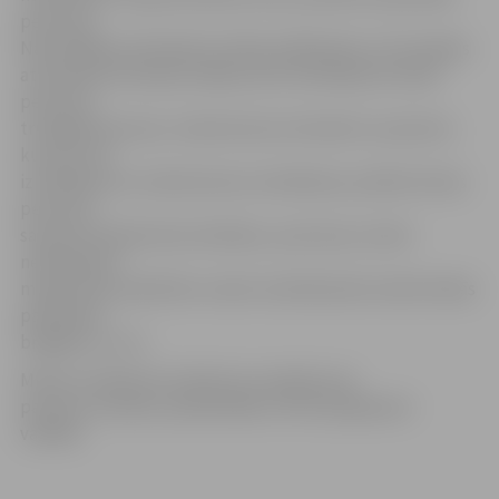
personas,
Nacionālās pretošanās kustības dalībnieki un Černobiļas
atomelektrostacijas avārijas seku likvidācijā cietušās
personas,
trūcīgās personas, tuberkulozes slimnieki un pacienti,
kuriem veic
izmeklējumus tuberkulozes noteikšanai, psihiski slimas
personas,
saņemot psihiatrisko ārstēšanu, personas, kurām
neatliekamo
medicīnisko palīdzību sniedz neatliekamās medicīniskās
palīdzības
brigādes un citi.
Ministru kabineta noteikumu projekts par
pacientu iemaksu palielināšanu vēl būs jāpieņem
valdībā.