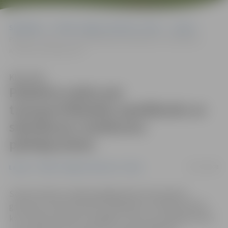
Sākumlapa
Portāla “Jelgavas Vēstnesis” arhīvs
Latvijā
Palielina sodus par transportlīdzekļu apstāšanās un stāvēšanas
noteikumu pārkāpumiem
Klausīties
Palielina sodus par
transportlīdzekļu apstāšanās un
stāvēšanas noteikumu
pārkāpumiem
03/07/2008
Latvijā
Portāla “Jelgavas Vēstnesis” arhīvs
Saeima šodien trešajā, galīgajā lasījumā pieņēma
grozījumus Administratīvo pārkāpumu kodeksā (APK),
kuri paredz piemērot bargākus sodus par pārkāpumiem