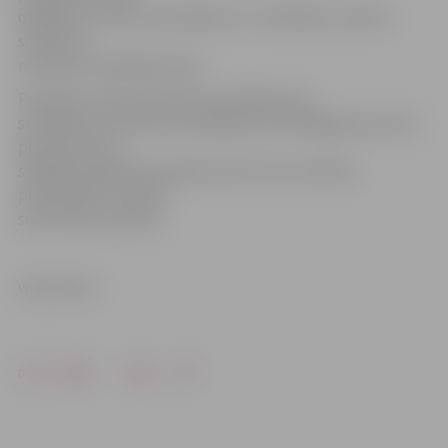
dažādiem citiem ar apstāšanos un stāvēšanu saistīto
satiksmes
noteikumu pārkāpumiem.
Par jebkuru APK neminētu apstāšanās vai
stāvēšanas noteikumu pārkāpšanu atbildīgajai personai
pēc grozījumu
stāšanās spēkā pašreizējo desmit latu vietā būs
piemērojams naudas
sods 20 latu apmērā.
www.leta.lv
Drukāt
Dalīties