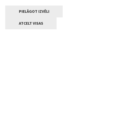
PIELĀGOT IZVĒLI
ATCELT VISAS
Kontakti
Jelgavas valstpilsētas pašvaldība
Lielā iela 11, Jelgava, LV-3001
+371 63005522
pasts@jelgava.lv