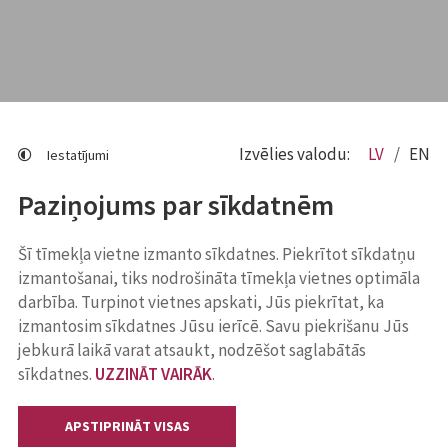
Izvēlies valodu:
LV
EN
Iestatījumi
Paziņojums par sīkdatnēm
Šī tīmekļa vietne izmanto sīkdatnes. Piekrītot sīkdatņu
izmantošanai, tiks nodrošināta tīmekļa vietnes optimāla
darbība. Turpinot vietnes apskati, Jūs piekrītat, ka
izmantosim sīkdatnes Jūsu ierīcē. Savu piekrišanu Jūs
jebkurā laikā varat atsaukt, nodzēšot saglabātās
sīkdatnes.
UZZINĀT VAIRĀK
.
APSTIPRINĀT VISAS