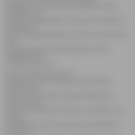
pārkāpumiem, kā, piemēram, apstāšanās uz tiltiem,
estakādēm, ceļa
pārvadiem, gājēju pārejām, krustojumos, ieskrējiena vai
bremzēšanas
joslās, pašreizējā brīdinājuma vai piecu latu naudas soda
vietā
turpmāk paredzēts izteikt brīdinājumu vai sodīt
atbildīgo personu
ar 20 latu naudas sodu.
Par tiem stāvēšanas noteikumu
pārkāpumiem, par kuriem pašreiz ir piemērojams
administratīvais
sods desmit latu apmērā, jaunajos APK grozījumos
paredzēts vismaz
20 latu liels naudas sods. Piemēram, par stāvēšanu ceļa
kreisajā
pusē gadījumos, kad tas nav atļauts, par stāvēšanu uz
brauktuves,