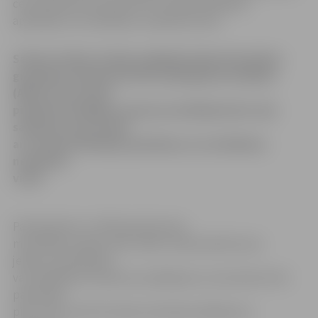
ceļu satiksmē, kas saistīti ar transportlīdzekļa
apstāšanos vai stāvēšanu neatļautā vietā.
Saeima šodien trešajā, galīgajā lasījumā pieņēma
grozījumus Administratīvo pārkāpumu kodeksā
(APK), kuri paredz
piemērot bargākus sodus par pārkāpumiem ceļu
satiksmē, kas saistīti
ar transportlīdzekļa apstāšanos vai stāvēšanu
neatļautā
vietā.
Pamatojoties uz APK grozījumiem,
minimālais naudas sods, kādu varēs piemērot par
jebkuru apstāšanās
vai stāvēšanas noteikumu pārkāpumu, būs desmit lati
pašreizējo
piecu latu vietā. Par dažu atsevišķu pārkāpumu