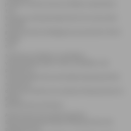
ja ceļam ir nomale, kā arī par stāvēšanu nepietiekami
tuvu
brauktuves malai pašreizējo desmit latu soda naudas
vietā APK
grozījumi paredz atbildīgajai personai piemērot 20 latu
naudas
sodu.
Savukārt par stāvēšanu uz ieskrējiena
vai bremzēšanas joslām, tiltiem, estakādēm, ceļa
pārvadiem un
tuneļos patlaban likuma aktuālajā redakcijā paredzēts
naudas sods
desmit latu apmērā, taču saskaņā ar APK grozījumiem to
plānots
palielināt līdz pat 30 latiem.
Administratīvo sodu apmēri saskaņā ar
šodien Saeimā pieņemtajiem APK grozījumiem tiek
palielināti arī par