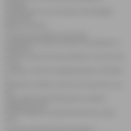
izdarīšanu
pašreizējo piecu latu soda naudas vietā atbildīgajai
personai būs
jāšķiras no 20 latiem.
Piemēram, par apstāšanos ceļa kreisajā
pusē gadījumos, kad tas nav atļauts, par apstāšanos uz
brauktuves,
ja ceļam ir nomale, kā arī par apstāšanos uz ietvēm vietās,
kur tas
ir aizliegts, noteikumu pārkāpējs patlaban var rēķināties
ar
brīdinājuma izteikšanu vai piecu latu naudas sodu, taču,
kad
stāsies spēkā minētie APK grozījumi, par šādiem
pārkāpumiem varēs
izteikt brīdinājumu vai piemērot desmit latu naudas
sodu.
Savukārt par tādiem satiksmes noteikumu