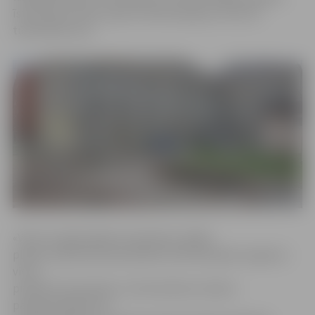
īstenošanai varēs saņemt līdzfinansējumu līdz 20
tūkstošiem eiro.
«Viens no galvenajiem iemesliem, kāpēc
plānots palielināt pašvaldības līdzfinansējuma apjomu
viena
projekta īstenošanai, ir būvniecības izmaksu
paaugstināšanās. Šī