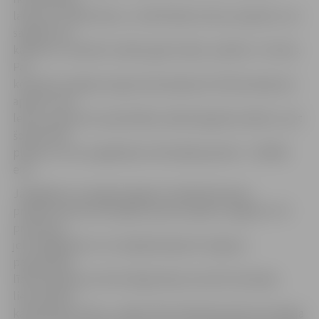
laukumu sakārtošanu, turklāt šādus lielus projektus var
saplānot pa
kārtām un realizēt vairāku gadu laikā,» piebilst J.Strods.
Par
konkrētu kopējo programmā pieejamo līdzfinansējuma
apmēru tiks
lemts, pieņemot pašvaldības nākamā gada budžetu, bet
šobrīd tiek
plānots, ka tas saglabāsies līdzšinējā apmērā – 100 000
eiro.
Jāatgādina, ka šogad pagalmu labiekārtošanas
programmā tika iesniegti septiņi projekti, apgūstot 76
procentus
jeb 76 806,06 eiro no kopējā pieejamā Jelgavas
pašvaldības
līdzfinansējuma. Ēka Krišjāņa Barona ielā 10 izbūvēja
lietusūdens
kanalizācijas tīklus, māja Pulkveža Brieža ielā 14 izveidoja