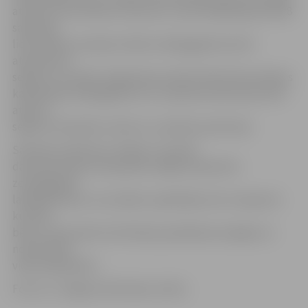
atkritumu konteineru laukumu, nams Akadēmijas ielā 28
sakārtoja
lietusūdens novades sistēmu iekšpagalmā, kā arī
atjaunoja tā
segumu, savukārt māja Katoļu ielā 19 izbūvē lietusūdens
kanalizāciju iekšpagalmā un uz piebraucamā ceļa, kā arī
atjauno
segumu būvdarbu vietā un uz piebraucamā ceļa.
Saistošo noteikumu mērķis ir veicināt
daudzdzīvokļu dzīvojamām mājām piesaistīto
zemesgabalu
labiekārtošanu, lai uzlabotu apkārtējo vidi, transporta
kustību,
bērnu un jauniešu brīvā laika pavadīšanas iespējas un
nodrošinātu
vides pieejamību.
Foto: no «Jelgavas Vēstneša» arhīva