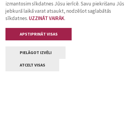
izmantosim sīkdatnes Jūsu ierīcē. Savu piekrišanu Jūs
jebkurā laikā varat atsaukt, nodzēšot saglabātās
sīkdatnes.
UZZINĀT VAIRĀK
.
APSTIPRINĀT VISAS
PIELĀGOT IZVĒLI
ATCELT VISAS
Kontakti
Jelgavas valstpilsētas pašvaldība