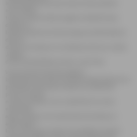
iemesla dēļ daudzdzīvokļu māju dzīvokļu īpašnieki
nereti izšķīrās
tikai par samērā nelieliem pagalmu labiekārtošanas
darbiem, jo
lielākam projektam būtiski pieauga arī pašfinansējuma
daļa, kas
daudzus atturēja pat no startēšanas konkursā,» skaidro
Jelgavas
domes priekšsēdētāja vietnieks Jurijs Strods.
Vienas daudzdzīvokļu ēkas pagalma
labiekārtošanas projekta īstenošanai tāpat kā līdz šim no
pašvaldības varēs saņemt atbalstu ne vairāk kā 50
procentu apmērā
no darbu izmaksām, taču ir palielināts šīs summas
maksimālais
apjoms: darbiem, kam nepieciešama būvatļauja vai
apliecinājuma
karte, varēs saņemt atbalstu līdz 20 000 eiro apmērā