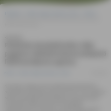
Sākumlapa
Portāla “Jelgavas Vēstnesis” arhīvs
Pilsētā
Palielinās daudzdzīvokļu māju pagalmu labiekārtošanai pieejamā
līdzfinansējuma apjomu
Klausīties
Palielinās daudzdzīvokļu māju
pagalmu labiekārtošanai pieejamā
līdzfinansējuma apjomu
10/12/2019
Pilsētā
Portāla “Jelgavas Vēstnesis” arhīvs
Novembra Jelgavas domes sēdē pieņemti grozījumi
pašvaldības saistošajos noteikumos Nr.16-7 «Par Jelgavas
pilsētas pašvaldības līdzfinansējumu daudzdzīvokļu
dzīvojamām mājām piesaistīto zemesgabalu
labiekārtošanai», kas paredz, ka vienas mājas projekta