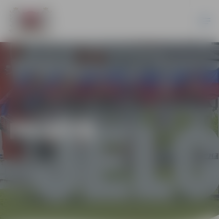
PILSĒTĀ