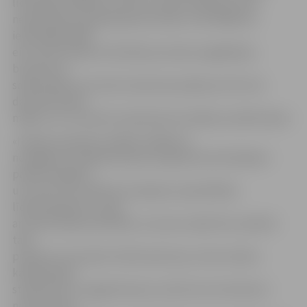
līdzšinējo 10 000 eiro vietā, savukārt darbiem, kam
nepieciešams paskaidrojuma raksts, līdz 5000 eiro
iepriekšējo 2000
eiro vietā. Atbalsts līdz 80 procentiem saglabāsies
brauktuvju
sakārtošanai, kas tiek izmantotas piekļuvei vēl citai
daudzdzīvokļu
mājai un ar to saistīto inženierkomunikāciju sakārtošanai.
«Ik gadu apmēram 10 000–20 000 eiro
no pagalmu labiekārtošanas programmas līdzekļiem
paliek neapgūti,
un ceram, ka, palielinot pieejamu pašvaldības
līdzfinansējumu, augs
arī iedzīvotāju aktivitāte un arvien vairāk tiks realizēti
tādi
projekti, kas paredz tieši brauktuvju, lietus ūdens
kanalizācijas,
stāvlaukumu, apgaismojuma, atkritumu konteineru
novietošanas