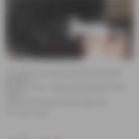
2. vietu šajā vecuma grupā izcīnīja Jelgavas Spīdolas
ģimnāzijas
komanda, 3. vietu – Jelgavas Valsts ģimnāzija, informē
Sporta
servisa centra direktora vietniece Maija Actiņa.
Foto: Austris Auziņš