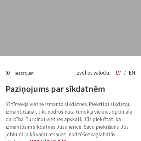
Izvēlies valodu:
LV
EN
Iestatījumi
Paziņojums par sīkdatnēm
Šī tīmekļa vietne izmanto sīkdatnes. Piekrītot sīkdatņu
izmantošanai, tiks nodrošināta tīmekļa vietnes optimāla
darbība. Turpinot vietnes apskati, Jūs piekrītat, ka
izmantosim sīkdatnes Jūsu ierīcē. Savu piekrišanu Jūs
jebkurā laikā varat atsaukt, nodzēšot saglabātās