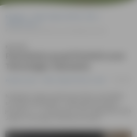
Sākumlapa
Portāla “Jelgavas Vēstnesis” arhīvs
Jaunatnes sports
Pamatskolu grupā florbolā uzvar Tehnoloģiju vidusskola
Klausīties
Pamatskolu grupā florbolā uzvar
Tehnoloģiju vidusskola
07/04/2017
Jaunatnes sports
Portāla “Jelgavas Vēstnesis” arhīvs
Noslēgušās Jelgavas pilsētas 46. skolēnu spartakiādes
sacensības florbolā 2001. un 2002. gadā dzimušajiem
jauniešiem – 8. – 9. klašu grupai. Uzvaru šajā grupā izcīnīja
Jelgavas Tehnoloģiju vidusskolas komanda.