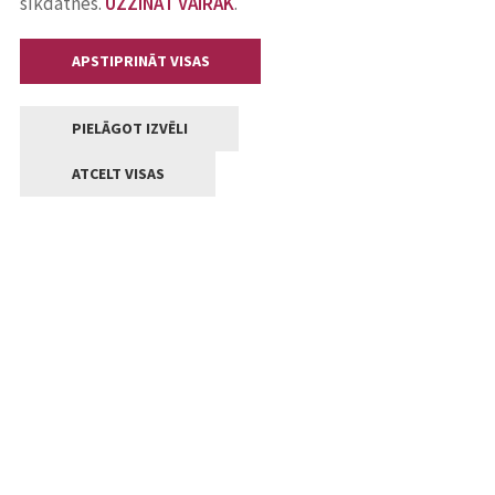
sīkdatnes.
UZZINĀT VAIRĀK
.
APSTIPRINĀT VISAS
PIELĀGOT IZVĒLI
ATCELT VISAS
Kontakti
Jelgavas valstpilsētas pašvaldība
Lielā iela 11, Jelgava, LV-3001