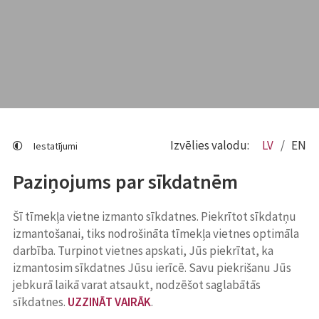
Izvēlies valodu:
LV
EN
Iestatījumi
Paziņojums par sīkdatnēm
Šī tīmekļa vietne izmanto sīkdatnes. Piekrītot sīkdatņu
izmantošanai, tiks nodrošināta tīmekļa vietnes optimāla
darbība. Turpinot vietnes apskati, Jūs piekrītat, ka
izmantosim sīkdatnes Jūsu ierīcē. Savu piekrišanu Jūs
jebkurā laikā varat atsaukt, nodzēšot saglabātās
sīkdatnes.
UZZINĀT VAIRĀK
.