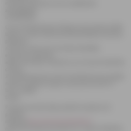
materiālu ziņā šī bijusi viena no pēdējā laika
apjomīgākajām
izmeklēšanām.
Lietas materiāli apkopoti 39 sējumos jeb nepilnos 10 000
lappušu, veiktas vairāk nekā 700 pratināšanas, 50 liecību
pārbaudes
notikumu vietās, kā arī nozīmētas 28 dažādas
ekspertīzes. Apkopojot
iegūto informāciju, noskaidrots, ka 13. janvāra nekārtībās
cietušas
35 juridiskās personas, kā arī 21 fiziskā persona un kopējo
nodarīto zaudējumu apjoms veido aptuveni 185 770
latus, norādīja
Dudko.
Policija aicina iedzīvotājus palīdzēt noskaidrot vēl
patlaban
mājaslapā
http://www.masunekartibas.lv/
redzamo 38 cilvēku personības. No 1. augusta mājaslapa