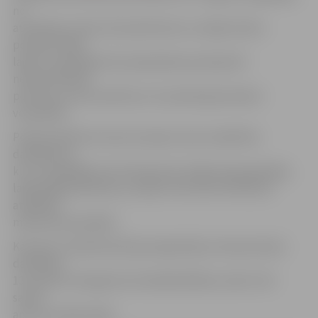
no
atsevišķas vietnes tiks pārvietota uz sadaļu Valsts
policijas mājas
lapā, tur joprojām būs apskatāmas policijā vēl
neidentificētās
personas, kuras saistītas ar 13. janvāra grautiņiem
vecpilsētā.
Policija atkārtoti aicina arī pašus masu nekārtību
dalībniekus,
kuru fotogrāfijas vēl redzamas šīs mājas lapas galerijās,
labprātīgi pieteikties, jo šāda rīcība tiek vērtēta kā
atbildību
mīkstinošs apstāklis.
Kā ziņots, iepriekš policija prognozēja, ka kopumā par
darbībām
13. janvārī Vecrīgā pie kriminālatbildības varētu tikt
saukti
aptuveni 100 cilvēki.