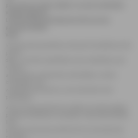
personām par aktīvu dalību 13. janvāra nekārtībās
Vecrīgā, aģentūru
LETA informēja Ģenerālprokuratūras preses
pārstāvis Andrejs
Vasks.
Šīm personām apsūdzības celtas pēc Krimināllikuma 225.
panta 2.
daļas – par aktīvu piedalīšanos masu nekārtībās, ja tās
saistītas
ar grautiņiem, postījumiem, dedzināšanu, mantas
iznīcināšanu vai ar
vardarbību pret personu, vai ar pretošanos varas
pārstāvjiem.
Vēl pret 18 personām lieta ir izdalīta un nodota atpakaļ
policijai izmeklēšanas turpināšanai. Tāpat šajā izdalītajā
lietā
policijai būs jāturpina meklēt līdz šim nenoskaidrotās
personas,