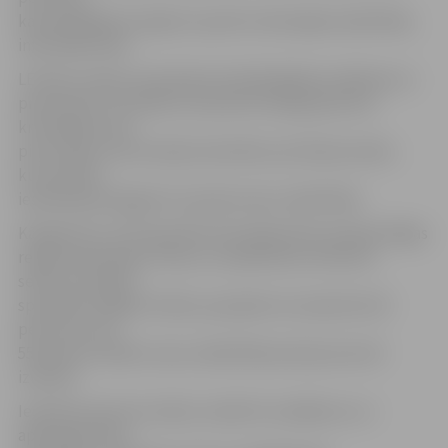
kas piedalījās Vecrīgā 13. janvārī notikušajās nekārtībās,
informēja Vasks.
LETA jau ziņoja, ka policija kriminālvajāšanas sākšanai uz
prokuratūru nosūtīja 13. janvāra Vecrīgas grautiņu
kriminālprocesa
pirmo daļu, kas saturēja materiālus par 64 personām,
kuras aktīvi
iesaistījušās šā gada 13. janvāra masu nekārtībās.
Kā aģentūru LETA iepriekš informēja Valsts policijas Rīgas
reģiona pārvaldes Preses un sabiedrisko attiecību
sektora vecākais
speciālists Edgars Dudko, joprojām nav atpazītas 38
personas, bet
55 personu dalību masu nekārtībās policija sola vēl
izvērtēt.
Iesaistīto personu skaita, nodarīto zaudējumu un
apjomīgo lietas