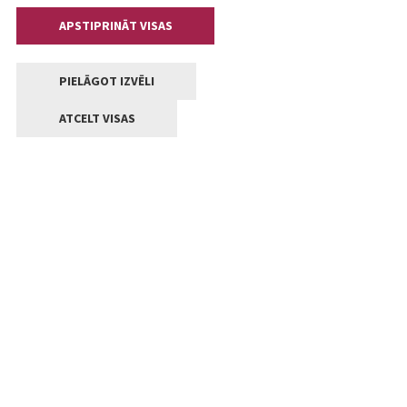
APSTIPRINĀT VISAS
PIELĀGOT IZVĒLI
ATCELT VISAS
Kontakti
Jelgavas valstpilsētas pašvaldība
Lielā iela 11, Jelgava, LV-3001
+371 63005522