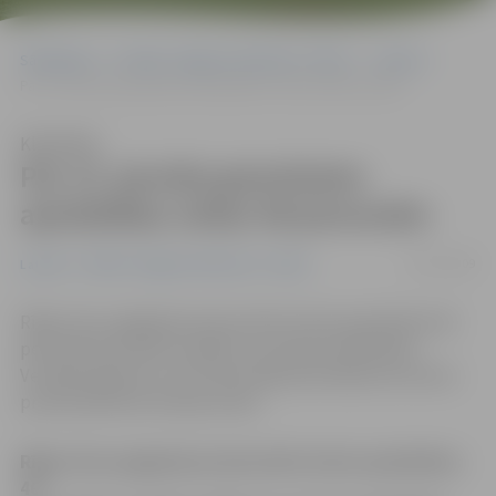
Sākumlapa
Portāla “Jelgavas Vēstnesis” arhīvs
Latvijā
Par 13. janvāra grautiņiem apsūdzības celtas 46 personām
Klausīties
Par 13. janvāra grautiņiem
apsūdzības celtas 46 personām
30/07/2009
Latvijā
Portāla “Jelgavas Vēstnesis” arhīvs
Rīgas tiesu apgabala prokuratūrā celtas apsūdzības 46
personām par aktīvu dalību 13. janvāra nekārtībās
Vecrīgā, aģentūru LETA informēja Ģenerālprokuratūras
preses pārstāvis Andrejs Vasks.
Rīgas tiesu apgabala prokuratūrā celtas apsūdzības
46