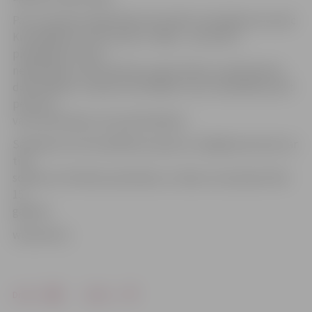
Par 13. janvāra nekārtībām tika sākts kriminālprocess pēc
Krimināllikuma 225. panta 2. daļas – par aktīvu
piedalīšanos masu
nekārtībās, ja tās saistītas ar grautiņiem, postījumiem,
dedzināšanu, mantas iznīcināšanu vai ar vardarbību pret
personu,
vai ar pretošanos varas pārstāvjiem.
Saskaņā ar šo Krimināllikuma pantu vainīgās personas var
tikt
sodītas ar brīvības atņemšanu uz laiku no astoņiem līdz
15
gadiem.
www.leta.lv
Drukāt
Dalīties