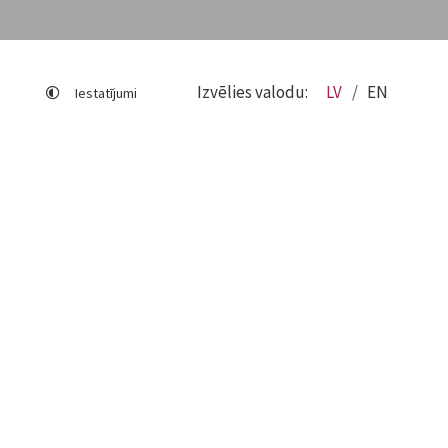
Izvēlies valodu:
LV
EN
Iestatījumi
Lapas karte
Viegli lasīt