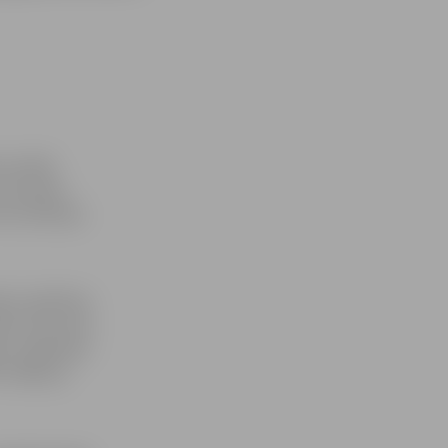
eta (MK)
as šodien
omunikācijas
ot izglītības
ksu par vienu
m, izglītības
vidēji par