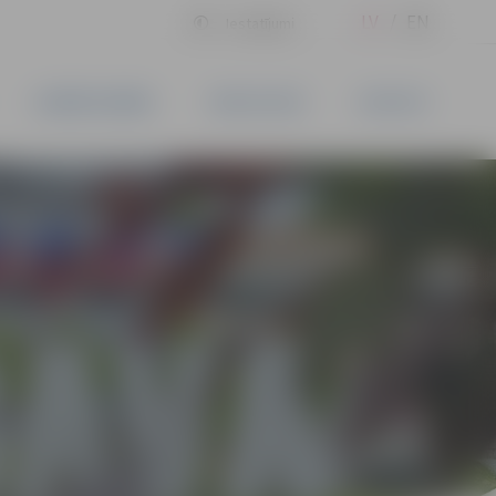
LV
EN
Iestatījumi
UZŅĒMĒJDARBĪBA
PAKALPOJUMI
KONTAKTI