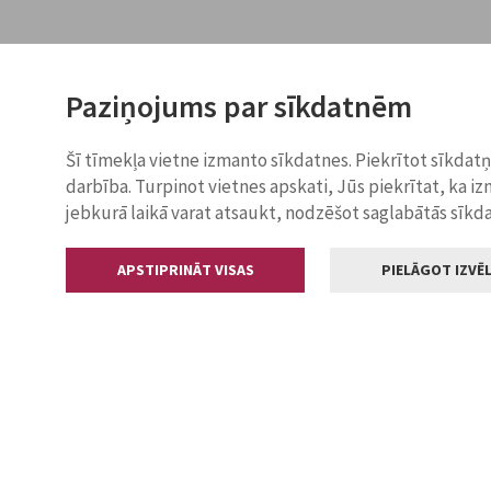
Paziņojums par sīkdatnēm
Šī tīmekļa vietne izmanto sīkdatnes. Piekrītot sīkdat
darbība. Turpinot vietnes apskati, Jūs piekrītat, ka i
jebkurā laikā varat atsaukt, nodzēšot saglabātās sīkd
APSTIPRINĀT VISAS
PIELĀGOT IZVĒL
Kontakti
Jelgavas valstp