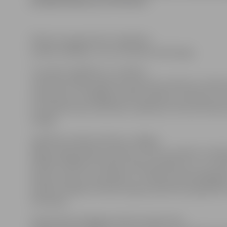
paaugstinājums par 60 latiem.
Plānots paaugstināt arī izglītības
iestāžu vadītāju un viņu vietnieku darba algu.
To paredz Izglītības un zinātnes
ministrijas (IZM) sagatavotie grozījumi Ministru kabin
noteikumos «Pedagogu darba samaksas noteikumi», k
izsludināti Valsts sekretāru sanāksmē, informē IZM K
nodaļā.
Izglītības iestāžu direktoru vidējais
algas paaugstinājums plānots 133 latu apmērā. Izvērtēj
iestāžu vadītāju vietnieku darba pienākumus un sama
darba stundu, kas patlaban ir zemāka nekā pedagogie
iestāžu vadītāju vietnieku algu paredzēts paaugstināt 
152 latiem.
Augstskolas pedagogu darba samaksa tiks