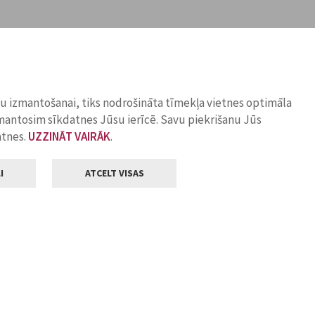
ņu izmantošanai, tiks nodrošināta tīmekļa vietnes optimāla
zmantosim sīkdatnes Jūsu ierīcē. Savu piekrišanu Jūs
atnes.
UZZINĀT VAIRĀK
.
I
ATCELT VISAS
Klientu apkalpošana
ilsētas pašvaldība
Darba laiks