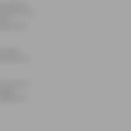
m, šogad tiek
tošana, paredzot
šmetu
r gatavošanos
as nedēļā,
maksa par trīs
 savukārt 100
tācijām,
edagoga darba