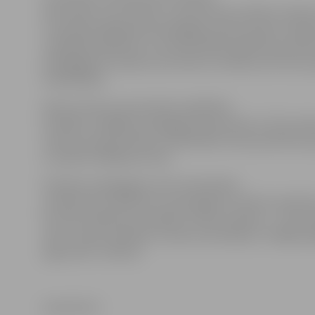
ekonomiju, kas radusies, samazinoties skolēnu skaita
turpināta pakāpeniska pedagogu darba slodzes sakār
vispārējās izglītības un profesionālās izglītības priek
pedagogiem samaksu par divām stundām par likmi pa
nodarbībām.
Ņemot vērā, ka pirmsskolas izglītības
iestādēs strādājošo pedagogu darba likme ir 36 stund
viņiem par gatavošanos nodarbībām tiek paredzēta ap
stundām nedēļā par likmi.
Patlaban pedagogiem tiek nodrošināta
samaksa par priekšmetu pasniegšanu 324 latu apmērā,
lati tiek maksāti par papildus darba veikšanu – konsul
rakstu darbu labošanu, klases audzināšanu. Vidējā p
alga valstī ir 424 lati.
www.leta.lv