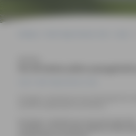
Sākumlapa
Portāla “Jelgavas Vēstnesis” arhīvs
Latvijā
P
Klausīties
Par 60 latiem plāno paaugstinā
Latvijā
Portāla “Jelgavas Vēstnesis” arhīvs
No šī gada 1. septembra par vienu darba algas likmi vi
paredzēts paaugstinājums par 60 latiem.
No šī gada 1. septembra par vienu darba algas likm
vispārējās un profesionālās izglītības iestāžu p