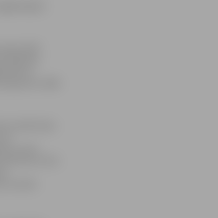
pagājušā gada
. augusta MK
 izglītības
dīgo bērnu
s programmu 2006.
zes sakārtošana
 par
ību stundu
s MK lēmums tika
jas
a, ka darbs