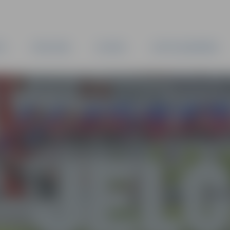
TA
PAŠVALDĪBA
IESTĀDES
KAPITĀLSABIEDRĪBAS