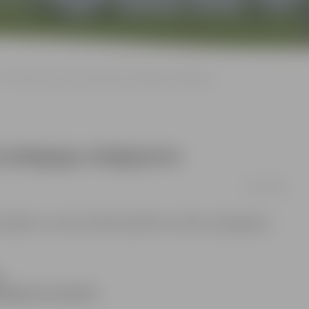
ar 60 latiem plāno paaugstināt pedagogu atalgojumu
t pedagogu atalgojumu
26/06/2008
spārējās un profesionālās izglītības iestāžu pedagogiem
i
edagogiem paredzēts