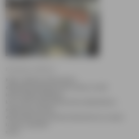
Ilze Knusle-Jankevica
Kopš 1. jūlija par dzīvesvietas
deklarēšanu jāmaksā valsts nodeva, tomēr
iedzīvotājiem jārēķinās,
ka to valsts nodevu Dzīvesvietas deklarēšanas
sektorā, kas atrodas
domes ēkā un kur iesniedz dokumentus un saņem
izziņas, samaksāt
nevar.