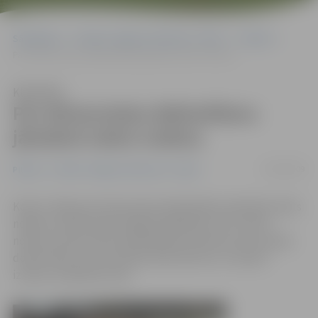
Sākumlapa
Portāla “Jelgavas Vēstnesis” arhīvs
Pilsētā
Par dzīvesvietas deklarēšanu jāmaksā valsts nodeva
Klausīties
Par dzīvesvietas deklarēšanu
jāmaksā valsts nodeva
20/09/2009
Pilsētā
Portāla “Jelgavas Vēstnesis” arhīvs
Kopš 1. jūlija par dzīvesvietas deklarēšanu jāmaksā valsts
nodeva, tomēr iedzīvotājiem jārēķinās, ka to valsts
nodevu Dzīvesvietas deklarēšanas sektorā, kas atrodas
domes ēkā un kur iesniedz dokumentus un saņem
izziņas, samaksāt nevar.