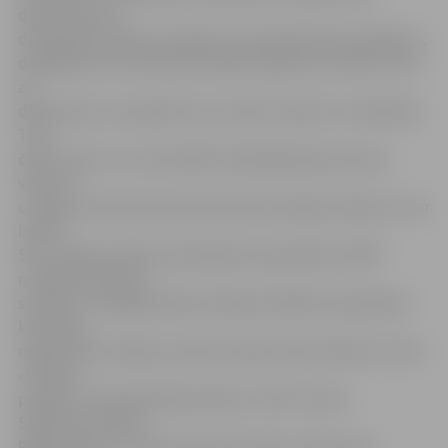
dokuments un
dzīvojamās telpas īres līgums (tai skaitā pirkuma līgums,
dāvinājuma vai mantojuma apliecinājums), ja tāds ir, bet
arī
dokuments, kas apliecina, ka valsts nodeva ir samaksāta.
Tas ir
čeks vai kvīts , kurā norādīts deklarējamās personas
vārds un
uzvārds, kā arī personas kods. Bez komisijas maksas to var
izdarīt
SIA «Jelgavas Nekustamā īpašuma pārvalde» (NĪP)
norēķinu punktos,
savukārt, maksājot jebkurā bankas filiālē, būs jāmaksā
komisijas
maksa. NĪP norēķinu punkti atrodas tirdzniecības centrā
«Pilsētas
pasāža», Pulkveža Brieža ielā 26, «VIVO centrā»,
Satiksmes ielā 35,
Rīgas ielā 11a un Pērnavas ielā 4. Valsts nodeva par