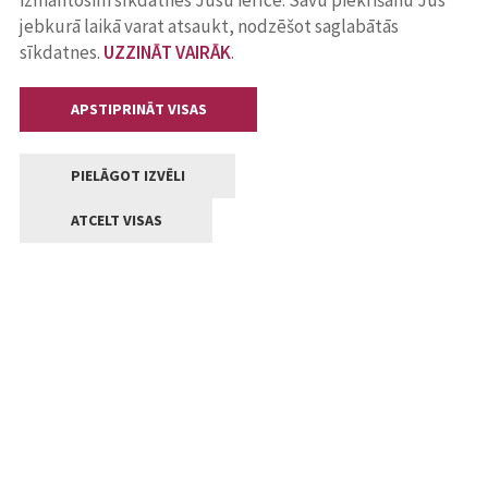
izmantosim sīkdatnes Jūsu ierīcē. Savu piekrišanu Jūs
jebkurā laikā varat atsaukt, nodzēšot saglabātās
sīkdatnes.
UZZINĀT VAIRĀK
.
APSTIPRINĀT VISAS
PIELĀGOT IZVĒLI
ATCELT VISAS
Kontakti
Jelgavas valstpilsētas pašvaldība