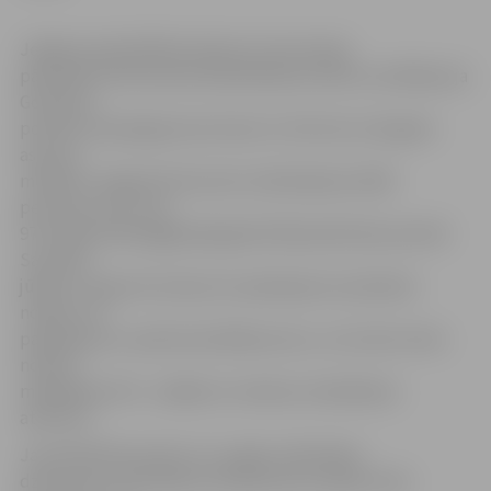
Jelgavas pašvaldības Īpašumu konversijas
pārvaldes Dzīvesvietas deklarēšanas sektora vadītāja Lija
Golubeva
portālu www.jelgavasvestnesis.lv informē, ka šā gada
astoņos
mēnešos Jelgavā dzīvesvietu deklarējušas 2820
personas, kas ir par
97 mazāk nekā pagājušajā gadā tādā pašā laika periodā.
Savukārt
jūlijā un augustā, kad par šo pakalpojumu jāmaksā
nodeva, šo
pakalpojumu saņēmušas 600 personu, no kurām valsts
nodevu
maksājušas 413 – pārējie no nodevas maksāšanas
atbrīvoti.
Jaunā kārtība paredz, ka, tagad, deklarējot
dzīvesvietu, jāuzrāda ne tikai personu apliecinošs