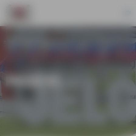
PILSĒTĀ