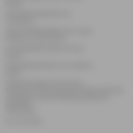
banka»);
LV93 HABA 0551 0000 7652 5 (AS
«Swedbank»);
LV86 LHZB 3000 0420 4000 1 (VAS «Latvijas
Hipotēku un zemes banka»);
LV37 PARX 0005 6975 7000 1 (AS «Parex
banka»);
LV05 RIKO 0002 0130 9591 7 (AS «DnB Nord
banka»).
Plašāka informācija par dzīvesvietas
deklarēšanas kārtību pieejama pašvaldības mājas lapas
www.jelgava.lv sadaļā «Pašvaldības pakalpojumi»,
apakšsadaļā
«Personu dati».
Foto: Ivars Veiliņš