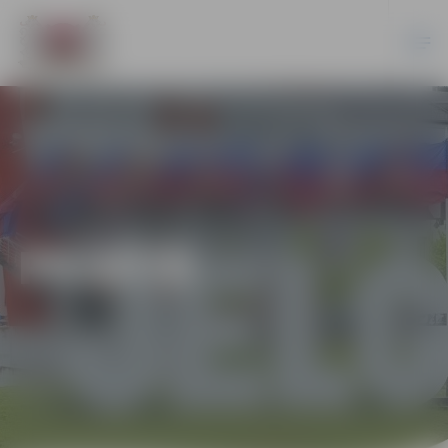
PILSĒTĀ