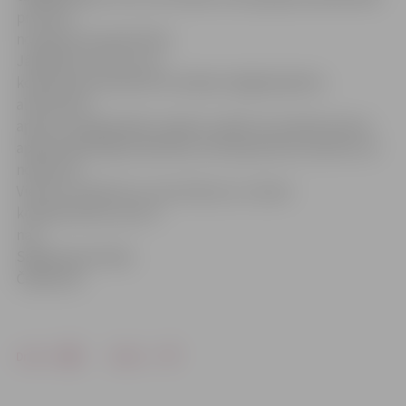
procenti
no apkures pamattarifa.
Jāpiebilst, ka tam, vai
kooperatīva dzīvoklī tik tiešām obligāti jāierīko
alternatīvā
apkure vai jāpieslēdz radiatori, jābūt atrunātam katras
apsaimniekotājas biedrības vai kooperatīva statūtos vai
nolikumā.
Vienotu noteikumu, kas attiecas uz visiem
kooperatīviem, par to
nav.
Sagatavoja Sintija
Čepanone
Drukāt
Dalīties