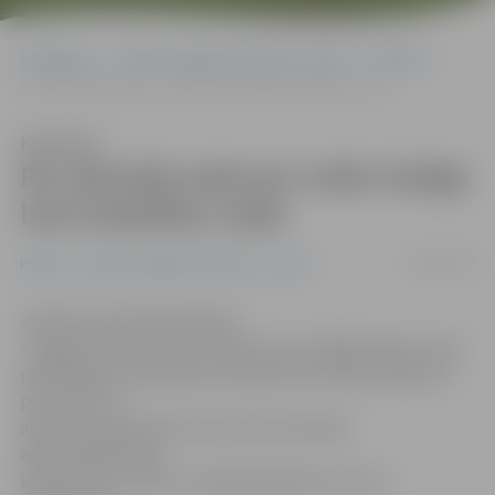
Sākumlapa
Portāla “Jelgavas Vēstnesis” arhīvs
Pilsētā
Par dzīvokļa apkures veidu tiesīga lemt biedrības valde
Klausīties
Par dzīvokļa apkures veidu tiesīga
lemt biedrības valde
18/09/2009
Pilsētā
Portāla “Jelgavas Vēstnesis” arhīvs
«Manā dzīvoklī 1997. gadā ar
«Jelgavas Siltumtīklu» atļauju tika noslēgta apkure. Par
palikušajiem stāvvadiem uzņēmums noteica maksāt 17
procentus no
apkures pamattarifa, taču mūsu dzīvokļu
apsaimniekošanas
kooperatīvs noteica, ka jāmaksā 80 procenti no