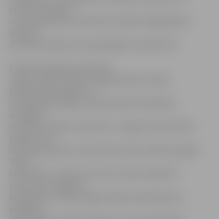
procentu apmērā
un vai kooperatīva dzīvoklī tik tiešām obligāti jābūt
ierīkotai
alternatīvai apkurei vai pieslēgtiem radiatoriem.
Dzīvokļu īpašnieku biedrības
«Teika» valdes locekle un grāmatvede Tamāra
Makarenkova skaidro, ka
savulaik abās mājās, ko apsaimnieko šī biedrība,
atsevišķos
dzīvokļos radiatori noņemti ar «Jelgavas Siltumtīklu»
atļauju, taču
bez saskaņošanas ar kooperatīva valdi, tātad patvaļīgi.
Tolaik
siltumtīklu uzņēmums noteica viņiem maksāt 17
procentus no apkures
pamattarifa. «Vēlāk Jelgavas Nekustamā īpašuma
pārvaldes