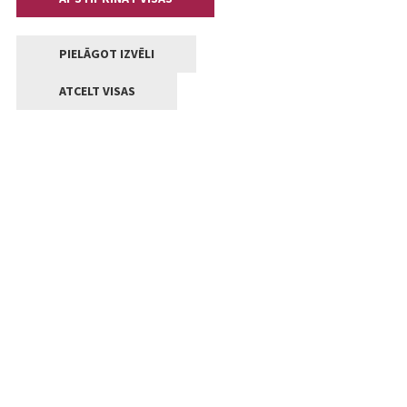
PIELĀGOT IZVĒLI
ATCELT VISAS
Kontakti
Jelgavas valstpilsētas pašvaldība
Lielā iela 11, Jelgava, LV-3001
+371 63005522
pasts@jelgava.lv