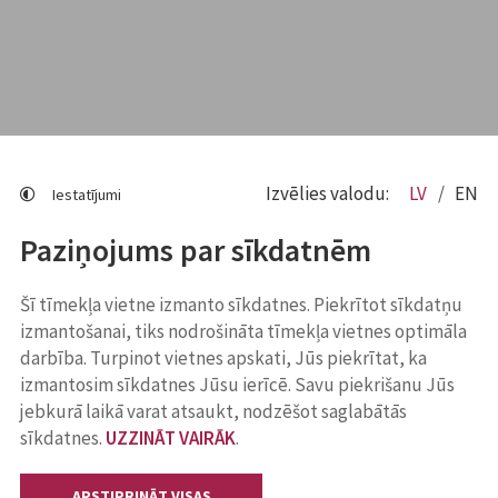
Izvēlies valodu:
LV
EN
Iestatījumi
Paziņojums par sīkdatnēm
Šī tīmekļa vietne izmanto sīkdatnes. Piekrītot sīkdatņu
izmantošanai, tiks nodrošināta tīmekļa vietnes optimāla
darbība. Turpinot vietnes apskati, Jūs piekrītat, ka
izmantosim sīkdatnes Jūsu ierīcē. Savu piekrišanu Jūs
jebkurā laikā varat atsaukt, nodzēšot saglabātās
sīkdatnes.
UZZINĀT VAIRĀK
.
APSTIPRINĀT VISAS