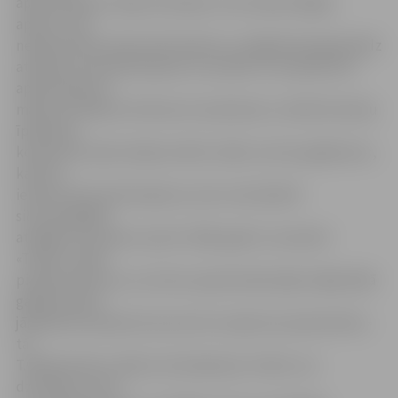
apsaimniekoto māju dzīvokļos, kuros bija atslēgta
apkure, bet
nebija ierīkota alternatīvā apkure, obligāti bija jāpieslēdz
atpakaļ centralizētā apkure, savukārt uz kooperatīvu
apsaimniekoto
māju dzīvokļiem šis lēmums neattiecās, turklāt dzīvokļu
īpašnieku
kooperatīvi paši varēja noteikt, kādu summu gadījumos,
kad nav
ierīkota alternatīvā apkure, bet centralizētā
siltumpiegāde
atslēgta, par apkuri prasīt. 2002. gada 5. novembrī
«Teikas» valde
pieņēma lēmumu, ka mūsu apsaimniekotajās mājās šādā
gadījumā būs
jāmaksā astoņdesmit procenti no apkures pamattarifa,»
tā
T.Makarenkova, šādu soli skaidrojot ar faktu, ka
dzīvokļos, kuros