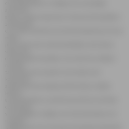
centralizētā apkure ir atslēgta, bet nav pieslēgta
alternatīvā
apkure, istabas temperatūra ir tikai par diviem grādiem
zemāka nekā
citos. «Mēs uzskatām: ja šo dzīvokļu īpašnieki par siltumu
maksā
piecas sešas reizes mazāk nekā pārējie, tad arī piecas
sešas reizes
dzīvokļos jābūt aukstākam. Taču reāli tā nav, tādēļ arī
noteicām
tarifu 80 procentu apmērā.» Viņa norāda, ka šis
kooperatīvs
apsaimnieko divas mājas jeb 193 dzīvokļus. Vairākos
ierīkota
alternatīvā apkure, savukārt kopumā četros dzīvokļos
centralizētā
siltumpiegāde ir atslēgta, taču alternatīvā apkure nav
izveidota,
tādējādi šajos četros dzīvokļos dzīvojošajiem jāmaksā 80