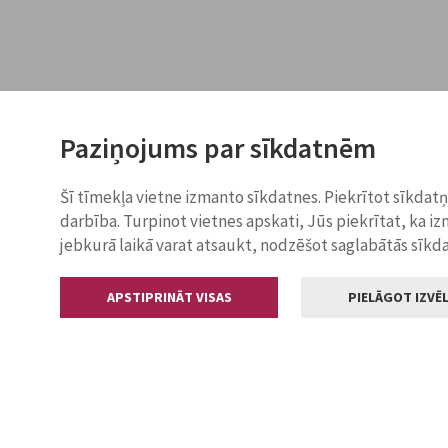
Paziņojums par sīkdatnēm
Šī tīmekļa vietne izmanto sīkdatnes. Piekrītot sīkdat
darbība. Turpinot vietnes apskati, Jūs piekrītat, ka i
jebkurā laikā varat atsaukt, nodzēšot saglabātās sīkd
APSTIPRINĀT VISAS
PIELĀGOT IZVĒL
Kontakti