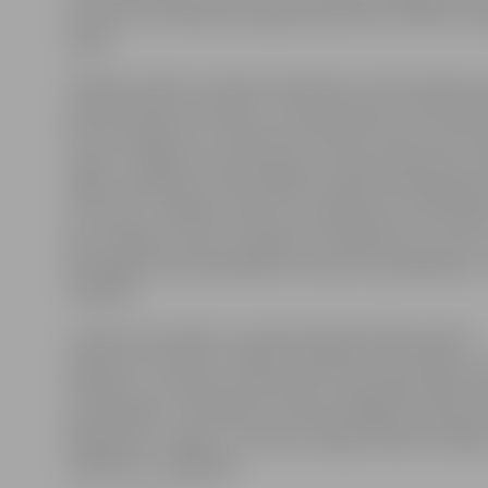
informē, ka V.Valainis jaunajā amatā darbu uzsāks no šā
aprīļa.
V.Valainis šobrīd ir Saeimas deputāts un Ekonomikas mi
parlamentārais sekretārs. «Turpināt darbu LLPA pēc Mā
liels izaicinājums, jo šobrīd šim amatam latiņa ir pacel
augstu, tādēļ esmu pateicīgs par manas pieredzes, 
spēju novērtējumu lielo pilsētu skatījumā. Pašvaldīb
nav sveši, un tādēļ ar prieku turpināšu gan LLPA iesāk
gan strādāšu ar jaunu problēmu risinājumiem un jaun
sasniegšanu lielo pašvaldību interešu aizstāvēšanai,»
V.Valainis.
Latvijas Lielo pilsētu asociācija dibināta 2001. gada 23.
augustā, lai veidotu ciešāku sadarbību ekonomisko, s
kontaktu un kultūras jomā starp Latvijas Republikas li
pašvaldībām. LLPA biedri ir deviņas lielākās Latvijas pil
Daugavpils, Jelgava, Jūrmala, Liepāja, Rēzekne, Rīga,
Valmiera un Jēkabpils.