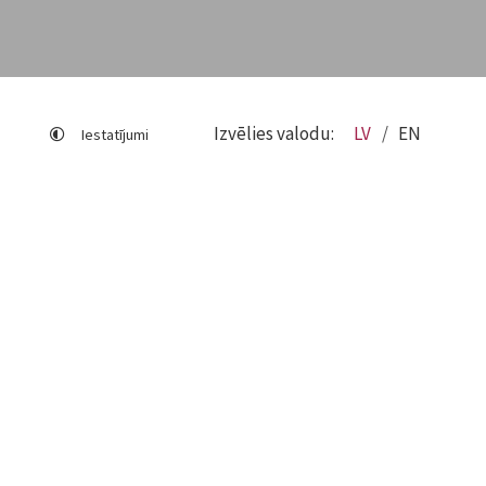
Izvēlies valodu:
LV
EN
Iestatījumi
Lapas karte