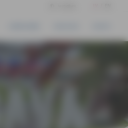
LV
EN
Iestatījumi
UZŅĒMĒJDARBĪBA
PAKALPOJUMI
KONTAKTI