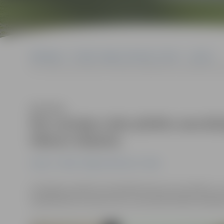
Sākumlapa
Portāla “Jelgavas Vēstnesis” arhīvs
Latvijā
Par Latvijas Lielo pilsētu asociācijas izpilddirektoru apstiprināts V
Klausīties
Par Latvijas Lielo pilsētu asociāc
Viktors Valainis
Latvijā
Portāla “Jelgavas Vēstnesis” arhīvs
Izvērtējot publiski izsludinātā konkursa rezultātus uz 
izpilddirektora amata vietu, par piemērotāko kandidāt