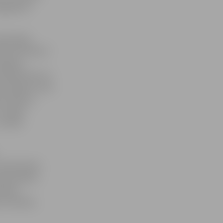
 gada 18.
nistrijas
ra Kučinska ir
ta gana
kompetences un
u jautājumi man
tos darbus,
u mērķu
 norāda
aimniecisko
elo pilsētu
sētas:
 Ventspils,