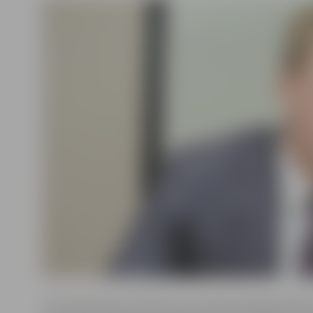
LLPA sabiedrisko attiecību konsultante Dagnija Dižbi