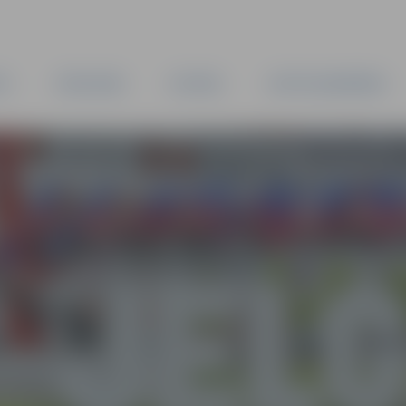
TA
PAŠVALDĪBA
IESTĀDES
KAPITĀLSABIEDRĪBAS