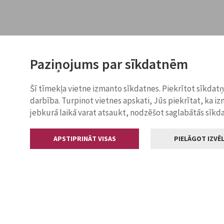
Paziņojums par sīkdatnēm
Šī tīmekļa vietne izmanto sīkdatnes. Piekrītot sīkdat
darbība. Turpinot vietnes apskati, Jūs piekrītat, ka i
jebkurā laikā varat atsaukt, nodzēšot saglabātās sīkd
APSTIPRINĀT VISAS
PIELĀGOT IZVĒL
Kontakti