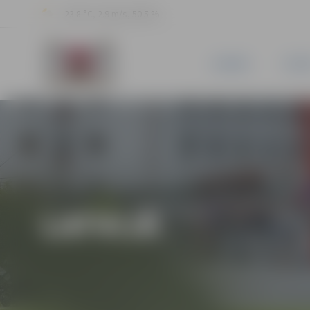
23.8 °C, 2.9 m/s, 50.5 %
JAUNUMI
PILSĒ
LATVIJĀ