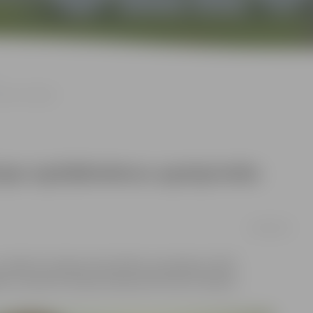
iktors Valainis
ijas izpilddirektoru apstiprināts
14/04/2016
vakanto Latvijas Lielo pilsētu asociācijas (LLPA)
u izraudzīts Saeimas deputāts Viktors Valainis.