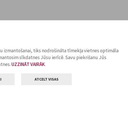
ņu izmantošanai, tiks nodrošināta tīmekļa vietnes optimāla
zmantosim sīkdatnes Jūsu ierīcē. Savu piekrišanu Jūs
atnes.
UZZINĀT VAIRĀK
.
I
ATCELT VISAS
Klientu apkalpošana