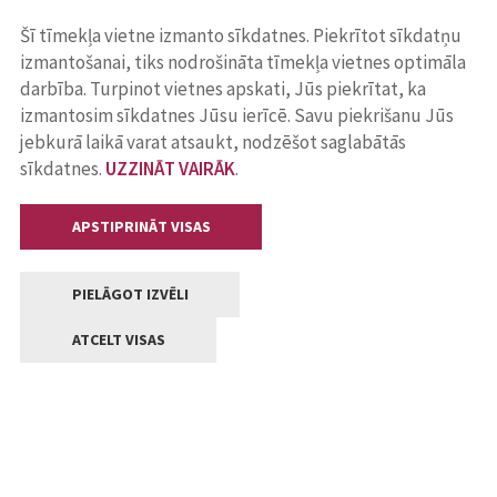
Šī tīmekļa vietne izmanto sīkdatnes. Piekrītot sīkdatņu
izmantošanai, tiks nodrošināta tīmekļa vietnes optimāla
darbība. Turpinot vietnes apskati, Jūs piekrītat, ka
izmantosim sīkdatnes Jūsu ierīcē. Savu piekrišanu Jūs
jebkurā laikā varat atsaukt, nodzēšot saglabātās
sīkdatnes.
UZZINĀT VAIRĀK
.
APSTIPRINĀT VISAS
PIELĀGOT IZVĒLI
ATCELT VISAS