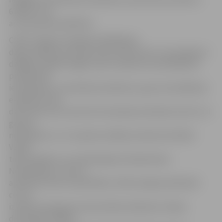
67025777 vai
ar autoskolas palīdzību.
CSDD Jelgavas nodaļas Kvalifikācijas
daļas inspektore Kristīne Skoronka atzīst, ka situācijas ir
dažādas. Dažkārt ilgāku laiku topošie autovadītāji bez
problēmām
ierodas gan uz teorētisko eksāmenu, gan autovadīšanas
eksāmenu. Bet
dažu dienu pat veseli divi braukšanas eksāmeni izkrīt, lai
gan par
neierašanos uz to topošie vadītāji cenšoties brīdināt.
Vairāk
tiekot grēkots ar teorētiskajiem eksāmeniem.
Neierašanās uz tiem ir
apmēram divreiz izplatītāka. CSDD nodaļas darbinieki
cer, ka
izmaksu pieaugums potenciālos eksāmenu licējus
disciplinēs. Pašlaik