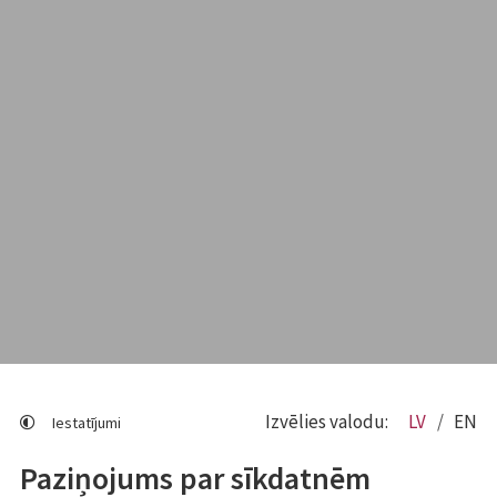
Izvēlies valodu:
LV
EN
Iestatījumi
Paziņojums par sīkdatnēm