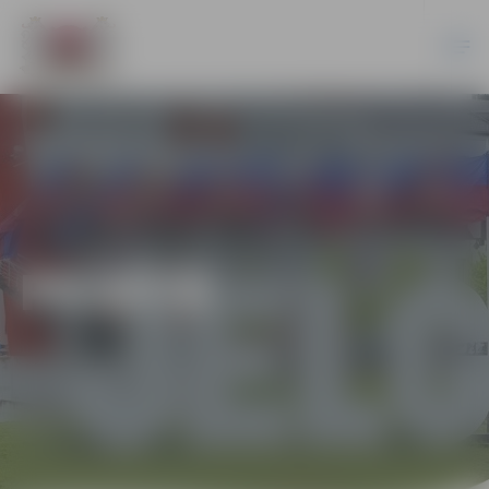
PILSĒTĀ