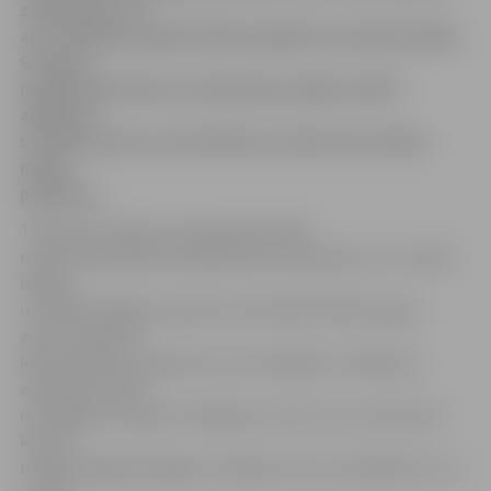
sauszemes, kā
arī no šejienes plūdu laikā evakuēti visvairāk cilvēku.
6. līnijas
iedzīvotāji stāsta, ka šobrīd jau sākuši satīrīt
apkārtni,
uzirdināt zemi, lai tā izžūtu un cīnās vēl ar ūdeni
mājas
pagrabos.
Tieši pie 6. līnijas 13 nama plūdu laikā
nosacīti bija ierīkota tāda kā laivu piestātne, kur cilvēki
iekāpa
un izkāpa. Mājas saimniece Veronika Kočetkova gan
atzīst, ka plūdi
katastrofālus postījumus nav nodarījuši. «Nedaudz
aizskalota zeme
no pagalma, izpostīti stādījumi, taču ceru, ka vēl kaut
kas tur
uzdīgs. Pagalmā tagad uzirdinām zemi, lai ātrāk žūst. Jā,