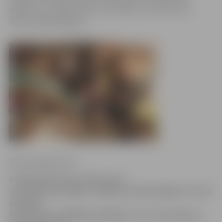
apkārtni, uzirdināt zemi, lai tā izžūtu un cīnās vēl ar
ūdeni mājas pagrabos.
Ritma Gaidamoviča
6. līnija bija viena no tām, kura
visvairāk cieta plūdos. Šejienes iedzīvotājiem ne reizi
vien bija
nepieciešams glābēju palīdzība, lai ar laivu tiktu uz