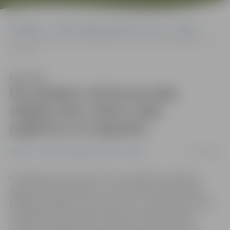
Sākumlapa
Portāla “Jelgavas Vēstnesis” arhīvs
Pilsētā
Par plūdiem vēl liecina daļa slēgtās ielas, ūdens māju pagalmos un
pagrabos
Klausīties
Par plūdiem vēl liecina daļa
slēgtās ielas, ūdens māju
pagalmos un pagrabos
31/03/2010
Pilsētā
Portāla “Jelgavas Vēstnesis” arhīvs
6. līnija bija viena no tām, kura visvairāk cieta plūdos.
Šejienes iedzīvotājiem ne reizi vien bija nepieciešams
glābēju palīdzība, lai ar laivu tiktu uz sauszemes, kā arī
no šejienes plūdu laikā evakuēti visvairāk cilvēku. 6.
līnijas iedzīvotāji stāsta, ka šobrīd jau sākuši satīrīt