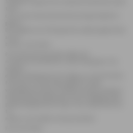
S.Dudaite. Viņa gan atzīst, ka šajā reizē salīdzinoši sveikā
tikuši
cauri. «Šoreiz ūdens bija tikai līdz pirmajam kāpslītim –
gandrīz
līdz ceļgaliem, bet 1979. gadā mēs varējām pagalmā tikai
ar lavu
braukt,» teic kundze.
Pie 6. līnijas sākumā esošām mājām ceļš
no ūdens ir jau pilnībā brīvs, ūdens tikai grāvjos. Taču
nedaudz
dziļāk 6. līnijā daļa ielas vēl ir slēgta, jo uz tās stāv ūdens.
Palu ūdens ir arī dažu māju pagalmos. Portāls
www.jelgavasvestnesis.lv novēroja, ka plūdu situāciju 6.
līnijā izmantoja makšķernieki. Viņi zivis mēģināja noķert
pārplūdušajā grāvī pie 6. līnijas. Tiesa, nekādi lielie lomi
tur
neķeras, vien mazākas zivtiņas par ķilavām.
Foto: Ivars Veiliņš