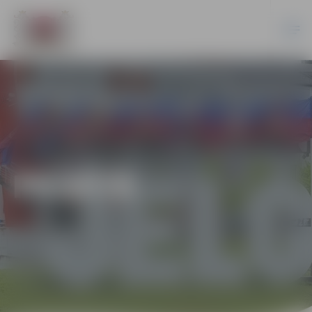
PILSĒTĀ