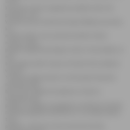
un vēl
katru dienu ūdeni no pagraba pumpējam laukā. Līdz
potītēm ir,» teic
Veronika. Viņas vecmāmiņa Vera gan bēdājas par postažu,
kas
noteikti radīšot «robu» ģimenes budžetā. «Manas
narcises, tulpes,
pildītās margrietiņas diezgan cietušas. Tieši sastādīju, lai
man
būtu šogad vairāk ko tirgot, bet laikam tikai zaudējumi
vien būs.
Tomēr kaut kāda naudiņa ir no tām puķēm. Mazmeita
nestrādā, vairāki
bērni. Tad nu tagad taisu ligzdiņas un dekorus
Lieldienām, iešu
pārdošu. Jā, dālijas, kas pagrabā, ar noteikti ies zudumā,
noslīkušas pagrabā, neskatoties uz to, ka bijām salikuši
tās uz
paletēm,» stāsta Vera. Viņas mazmeita Veronika,