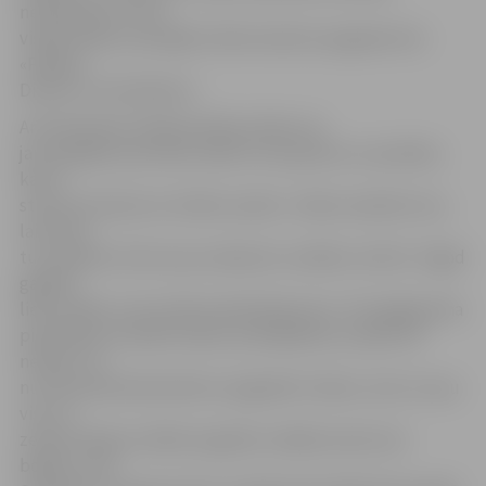
neskatoties uz šīm
visām lietām, pumpējot ūdeni laukā no pagraba teic:
«Paldies,
Dievam, viss beidzies!».
Arī kaimiņiene Sofija Dudaite stāsta, ka
jau paspējusi pie sētas salasīt visus gružus un pudeles,
kas ar
straumi iznestas no Svētes upītes. «Vakar savācām visu,
lai smuki
tur izskatās. Zemi ar jau nedaudz uzrakām, lai žūst. Tagad
gaidām
lielo mašīnu, kas izsūks kanalizācijas aku. Tā ir galīgi pilna
pietecējusi ar plūdu ūdeni, priecājamies, ka pāri vēl
nenāca. Jā,
nu vēl saimniecības ēkā un pagrabā ir ūdens, taču tur jau
visu no
zemes laicīgi uzcēlām augstāk, nekāda manta nav
bojāta,» teic