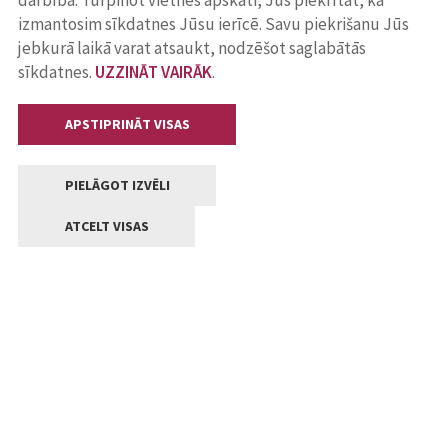
darbība. Turpinot vietnes apskati, Jūs piekrītat, ka
izmantosim sīkdatnes Jūsu ierīcē. Savu piekrišanu Jūs
jebkurā laikā varat atsaukt, nodzēšot saglabātās
sīkdatnes.
UZZINĀT VAIRĀK
.
APSTIPRINĀT VISAS
PIELĀGOT IZVĒLI
ATCELT VISAS
Kontakti