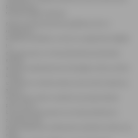
paņemtā suņa
saimnieks Oļģerts Opincāns.
Klīnika «Veterinārmedicīnas izglītības centrs» ir
sabiedrība ar
ierobežotu atbildību un tā nav LLU pakļautībā, tādējādi
to
nefinansē valsts. LLU Veterinārmedicīnas fakultātes
Klīniskā
institūta vecākā laborante Unda Ģēģere stāsta, ka tādi ir
klīnikas
izcenojumi un zināma naudas summa tomēr ir jāatvēl, ja
grib, lai
mīlulis būtu vesels un saņēmis visas nepieciešamās
potes. «Par to,
ka no patversmes paņem suni vai kaķi, jāmaksā nav –
dzīvnieciņu mēs
ļaujam adoptēt par ziedojumiem, piemēram, barību, kas
noder