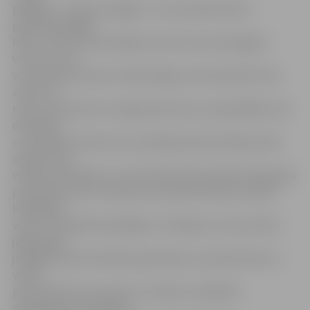
pārējiem,» stāsta U.Ģēģere. Ja suns pa­tversmē ir
padzīvojis ilgāku
laiku, viņš tur tiek attārpots, bet tie, kas sasnieguši
vecumu, kad
var saņemt poti pret trakumsērgu, tiek vakcinēti. Viņa
atzīst, ka
ne jau visas potes var segt patversme un pašvaldība, kas
dzīvnieka
uzturēšanas izdevumus atmaksā pirmās 14 dienas. Bez
maksas tiek
veikta sterilizācija, un visi šie dati tiek ierakstīti adopcijas
protokolā, taču ir vakcīnas, ko patversmei par saviem
līdzekļiem
veikt ir finansiāli neiespējami. «Domāju, ka mums būtu
jāpriecājas,
jo Rīgā arī par dzīvnieka paņemšanu no patversmes un
visām
procedūrām, kas viņam tur veiktas, ir jāmaksā
nākamajam saimniekam,