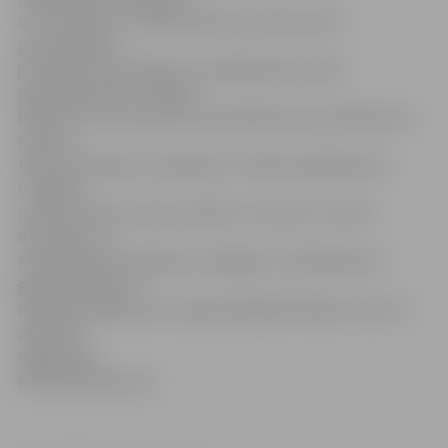
un tas nav lēti,» stāsta laborante. Patversme ir
pretimnākoša
jaunajiem saimniekiem un piedāvā pēc mīluļa
paņemšanas divu nedēļu
laikā vienu reizi saņemt veterinārārsta konsultāciju bez
maksas,
taču vakcinācija un zāles gan ir maksas pakalpojums.
U.Ģēģere
rosina cilvēkus tomēr izvērtēt, vai viņi var uzturēt
dzīvnieku, jo
kompleksā vakcinēšana ir obligāta, turklāt jebkurā
gadījumā tas būs
maksas pakalpojums, lai gan dažādās klīnikās cenas var
atšķirties.
Sagatavoja
Ritma Gaidamoviča