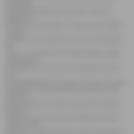
iepriekšējais
saimnieks nav pildījis savu pienākumu. «Ne jau tie
bagātākie no
patversmes ņem dzīvniekus – rūpes par tiem visbiežāk
uzņemas
pensionāri, kuriem pašiem ir grūti, taču viņi vēlas iegūt
sev
draugu, to starpā esmu arī es. Vēlos noskaidrot, kāpēc
man, paņemot
šo dzīvnieku no patversmes, vēl ir jāmaksā 20 lati par
vizīti
veterinārajā klīnikā, kuru noteikti uztur valsts, jo tā taču
piesaistīta LLU Veterinārmedicīnas fakultātei un tajā
praktizējas
jaunie veterinārārsti. Domāju, ka patversmē nonākušo
dzīvnieku
ņēmējiem tomēr vajadzētu šos dzīvniekus atdot bez
maksas, turklāt
vakcinētus,» «Jelgavas Vēstnesim» pauž no patversmes