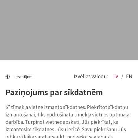
Izvēlies valodu:
LV
EN
Iestatījumi
Paziņojums par sīkdatnēm
Šī tīmekļa vietne izmanto sīkdatnes. Piekrītot sīkdatņu
izmantošanai, tiks nodrošināta tīmekļa vietnes optimāla
darbība. Turpinot vietnes apskati, Jūs piekrītat, ka
izmantosim sīkdatnes Jūsu ierīcē. Savu piekrišanu Jūs
jebkurā laikā varat atsaukt, nodzēšot saglabātās