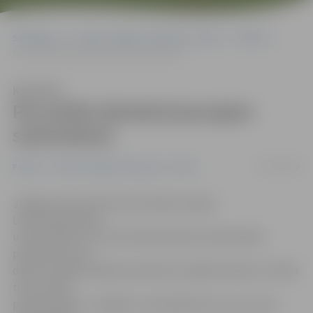
Sākumlapa
Portāla “Jelgavas Vēstnesis” arhīvs
Pilsētā
Par potēm jāmaksā jaunajam saimniekam
Klausīties
Par potēm jāmaksā jaunajam
saimniekam
04/07/2008
Pilsētā
Portāla “Jelgavas Vēstnesis” arhīvs
Jelgavas patversmē, kas atrodas Latvijas
Lauksaimniecības
universitātes (LLU) Veterinārmedicīnas fakultātes
paspārnē, katru
dienu nonāk pa kādam pamestam mājdzīvniekam. Cilvēki
tiek aicināti
paņemt kādu uz mājām un parūpēties par viņu, ja jau