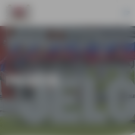
PILSĒTĀ