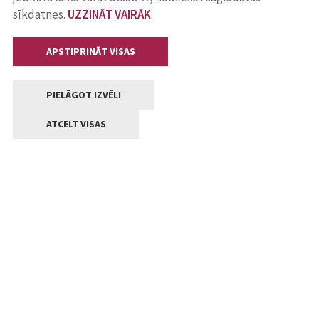
sīkdatnes.
UZZINĀT VAIRĀK
.
APSTIPRINĀT VISAS
PIELĀGOT IZVĒLI
ATCELT VISAS
Kontakti
Jelgavas valstpilsētas pašvaldība
Lielā iela 11, Jelgava, LV-3001