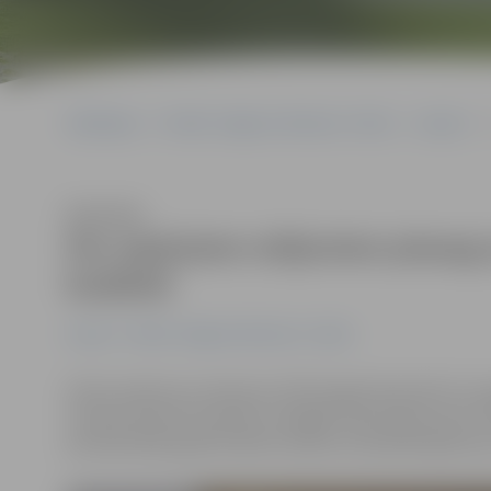
Sākumlapa
Portāla “Jelgavas Vēstnesis” arhīvs
Latvijā
P
Klausīties
Par septiņiem miljoniem pieaug
budžetā
Latvijā
Portāla “Jelgavas Vēstnesis” arhīvs
Valsts ieņēmumu dienests (VID) šogad īpaši aktīvi tur
tas ļāvis būtiski ierobežot nelegālo tirgu šajā nozarē.
periodā 2018. gadā budžeta ieņēmumi palielinājušies p