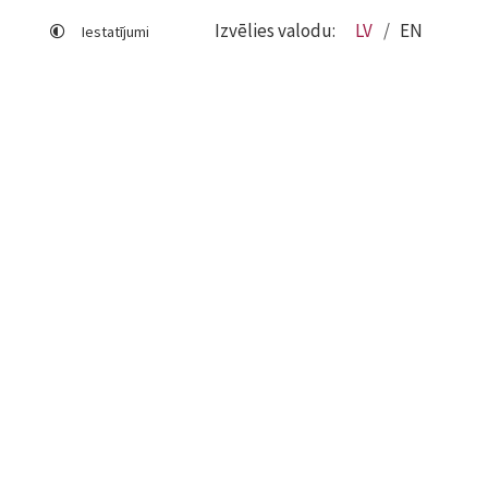
Izvēlies valodu:
LV
EN
Iestatījumi
Lapas karte
Viegli lasīt
Sociālo mediju lietošana
Sīkdatņu izmantošana