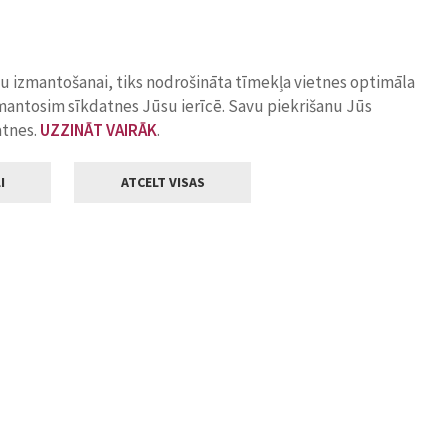
ņu izmantošanai, tiks nodrošināta tīmekļa vietnes optimāla
zmantosim sīkdatnes Jūsu ierīcē. Savu piekrišanu Jūs
atnes.
UZZINĀT VAIRĀK
.
I
ATCELT VISAS
Klientu apkalpošana
ilsētas pašvaldība
Darba laiks
, Jelgava, LV-3001
Pirmdienās
8.00 - 18.00
Otrdienās
8.00 - 17.00
22
Trešdienās
8.00 - 17.00