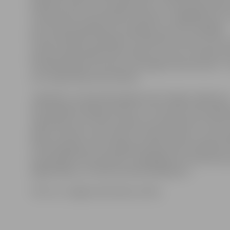
klātienes dokumentu pārbaudes. To nolūks bija sapras
fiziska persona automašīnu ārvalstīs ir iegādājusies u
pati. Daudzos gadījumos tirgotājs, kas veica nelegālu
komercdarbību, pārdodot no ārvalstīm ievestus auto,
pircēju reģistrācijā CSDD norādīt, ka auto ir ievedis pat
VID pārbaudīja 127 personu iesniegtos dokumentus –
auto reģistrācija tika atteikta.
Jāpiebilst, ka kopš pērnā gada valstī stājies spēkā aut
atsavināšanas lieguma likums. Tas nozīmē, ka juridiska
reģistrējot auto, Valsts ieņēmumu dienestam ir dotas 
laika, lai veiktu risku analīzi un pārliecinātos, vai nav 
PVN izkrāpšanas riski. Šogad pirmajos sešos mēnešos V
padziļinātās riska analīzes un 96 gadījumos tika lemts
pagarināšanu, jo tika konstatēti pārkāpumi.
Foto: no «Jelgavas Vēstneša» arhīva