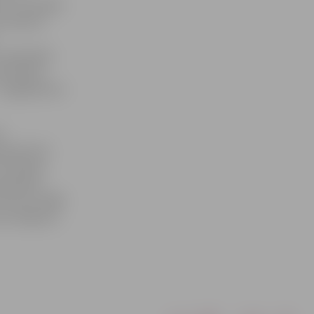
t, vai tiešām
n ievedusi
 piespieda
s klients.
 24 gadījumos
o
i personai
15 dienas
saskatāmi
ID veica 1086
 par lieguma