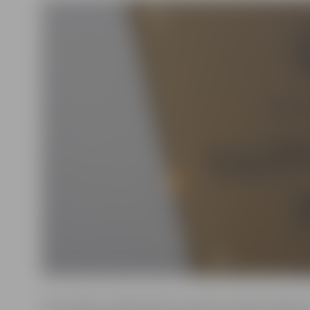
VID norāda, ka lielā mērā tas saistīts ar Valsts ieņēmu