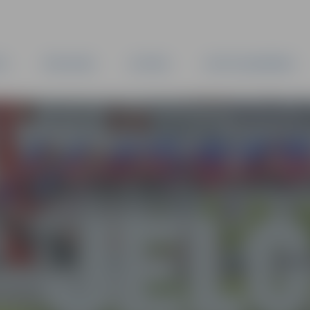
TA
PAŠVALDĪBA
IESTĀDES
KAPITĀLSABIEDRĪBAS