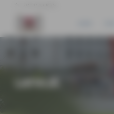
22 °C, 2.1 m/s, 63.5 %
JAUNUMI
PILSĒ
LATVIJĀ