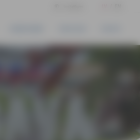
LV
EN
Iestatījumi
UZŅĒMĒJDARBĪBA
PAKALPOJUMI
KONTAKTI