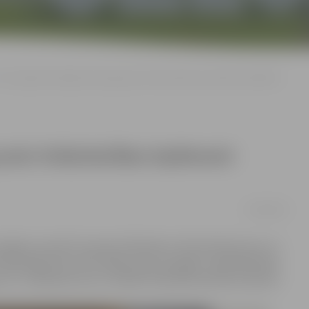
ar septiņiem miljoniem pieaug auto tirdzniecības ieņēmumi budžetā
 auto tirdzniecības ieņēmumi
27/08/2018
pināja uzraudzīt transportlīdzekļu tirdzniecības jomu un
 Salīdzinājumā ar 2017. gada pirmo pusgadu, šajā pašā laika
ar 7,4 miljoniem eiro, norāda VID pārstāve Aļona Zandere.