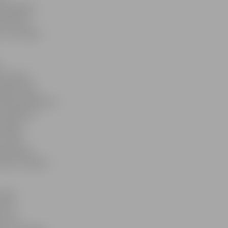
rī dažādām
irekciju
 un Latvijas
r
ematiskās
udēs tikai
ītākie pārkāpumi
, piemēram,
iespēju
mu VID
epilnības
 sods. Sešiem
 bija
 VID
 veica