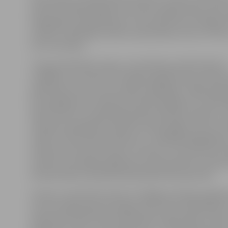
dienesta organizētajiem kontroles pasākumiem, kā a
kampaņām, sadarbojoties ar Ceļu satiksmes drošības d
(CSDD), Patērētāju tiesību aizsardzības centru (PTAC)
Auto asociāciju.
Transportlīdzekļu tirgus uzraudzības jomā VID aktīvi i
strādājis trīs virzienos. Pirmajā pusgadā veiktas 100 t
pārbaudes lietoto automobiļu tirgotājiem. Šajās pārba
divos gadījumos netika konstatēti pārkāpumi. Izplat
bijuši saistīti ar nepilnībām grāmatvedības reģistros
nepareizi aprēķināti nodokļi no darba algām, kā arī ar 
izsekot tirdzniecības darījumus. Lielākajā daļā gadīju
ievēroja «konsultē vispirms» principu un komersanti n
novērsa, bet pārējos gadījumos tika piemērots naudas
komersantiem saimnieciskā darbība tika apturēta.
Virziens, pie kā VID intensīvi strādāja pirmajā pusgadā,
arī auto reģistrācijai iesniegto dokumentu pārbaudes.
darbinieki CSDD transportlīdzekļu reģistrācijas vietās