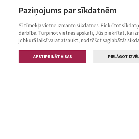
Paziņojums par sīkdatnēm
Šī tīmekļa vietne izmanto sīkdatnes. Piekrītot sīkdat
darbība. Turpinot vietnes apskati, Jūs piekrītat, ka i
jebkurā laikā varat atsaukt, nodzēšot saglabātās sīkd
APSTIPRINĀT VISAS
PIELĀGOT IZVĒL
Kontakti
Jelgavas valstp
Lielā iela 11
+371 630055