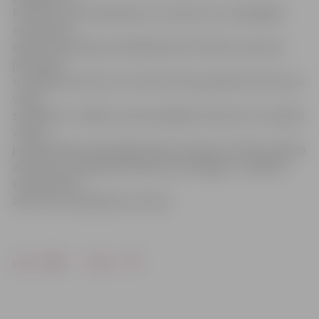
Pirmkārt, personai jāsavāc savi atkritumi un jānogādā
nekustamā
īpašuma īpašnieka norādītajā vietā. Otrkārt, personai
jāizmanto
uzstādītās atkritumu tvertnes tām paredzēto atkritumu
veidu
savākšanai. Treškārt, personai jāšķiro atkritumi to rašanās
vietās,
ja pašvaldība attiecīgajā pilsētas rajonā ir noteikusi dalīto
atkritumu savākšanas sistēmu par obligātu, un jālieto
specializētās
atkritumu savākšanas tvertnes.
Drukāt
Dalīties