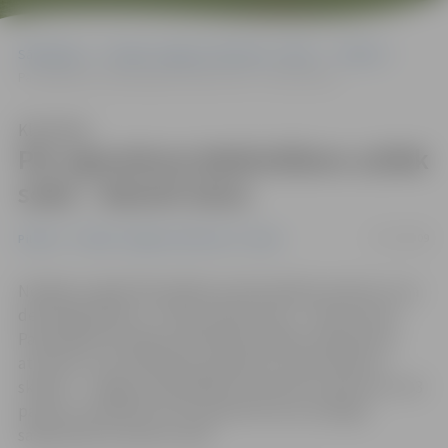
Sākumlapa
Portāla “Jelgavas Vēstnesis” arhīvs
Pilsētā
Par ugunskura dedzināšanu uzliek sodu – desmit latus
Klausīties
Par ugunskura dedzināšanu uzliek
sodu – desmit latus
27/07/2009
Pilsētā
Portāla “Jelgavas Vēstnesis” arhīvs
Nedēļas nogalē Pašvaldības policija kādai sievietei, kura
dedzināja papīrus, uzlika naudas sodu – desmit latus.
Pašvaldības policijas priekšnieka palīdze sabiedrisko
attiecību un juridiskajos jautājumos Sandra Reksce
skaidro – Jelgavas pašvaldības Saistošie noteikumi nr. 63
paredz, ka pilsētas teritorijā atkritumus aizliegts
sadedzināt vai ierakt zemē.