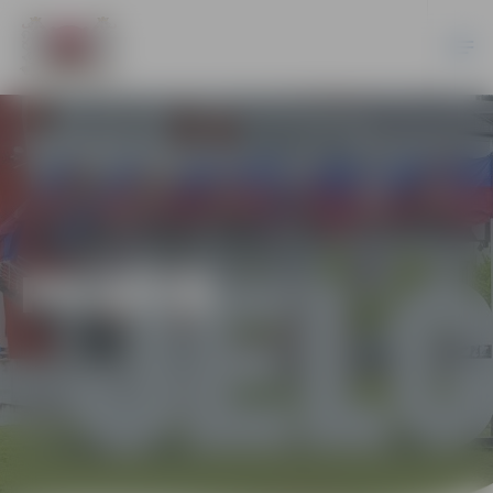
PILSĒTĀ