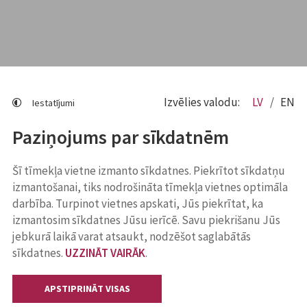
Izvēlies valodu:
LV
EN
Iestatījumi
Paziņojums par sīkdatnēm
Šī tīmekļa vietne izmanto sīkdatnes. Piekrītot sīkdatņu
izmantošanai, tiks nodrošināta tīmekļa vietnes optimāla
darbība. Turpinot vietnes apskati, Jūs piekrītat, ka
izmantosim sīkdatnes Jūsu ierīcē. Savu piekrišanu Jūs
jebkurā laikā varat atsaukt, nodzēšot saglabātās
sīkdatnes.
UZZINĀT VAIRĀK
.
APSTIPRINĀT VISAS