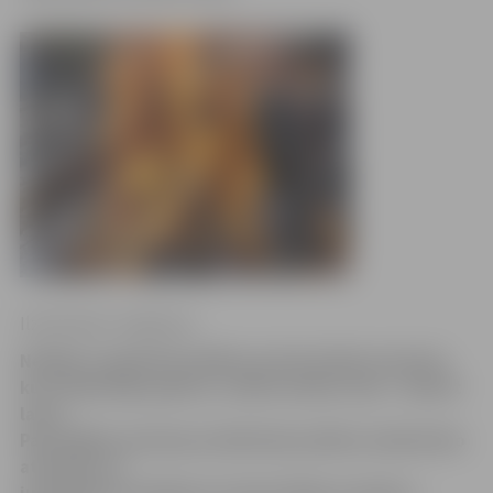
Ilze Knusle-Jankevica
Nedēļas nogalē Pašvaldības policija kādai sievietei,
kura dedzināja papīrus, uzlika naudas sodu – desmit
latus.
Pašvaldības policijas priekšnieka palīdze sabiedrisko
attiecību un