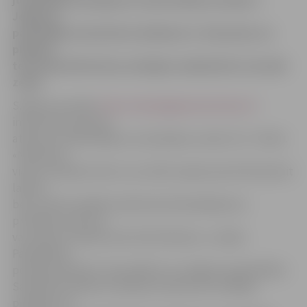
juridiskajos jautājumos Sandra Reksce skaidro –
Jelgavas
pašvaldības Saistošie noteikumi nr. 63 paredz, ka
pilsētas
teritorijā atkritumus aizliegts sadedzināt vai ierakt
zemē.
S.Reksce portālu
http://www.jelgavasvestnesis.lv/
informē, ka sods par
atkritumu dedzināšanu vai ierakšanu zemē ir 10 – 50 lati.
«Notikuma
vietā, izsniedzot kvīti, var uzlikt naudas sodu līdz desmit
latiem,
bet, ja tiek sastādīts administratīvā pārkāpuma
protokols, personu
var sodīt ar naudas sodu līdz 50 latiem,» norāda
Pašvaldības
policijas pārstāve. Viņa piebilst, ka Jelgavas pašvaldības
Saistošie noteikumi nosaka arī atkritumu radītāju
pienākumus.