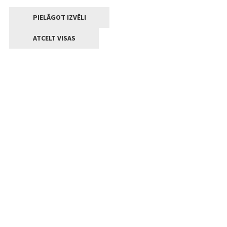
PIELĀGOT IZVĒLI
ATCELT VISAS
Kontakti
Jelgavas valstpilsētas pašvaldība
Lielā iela 11, Jelgava, LV-3001
+371 63005522
pasts@jelgava.lv