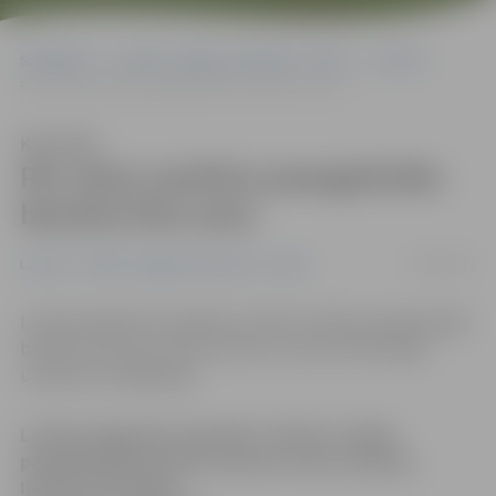
Sākumlapa
Portāla “Jelgavas Vēstnesis” arhīvs
Latvijā
Par vienu santīmu paaugstināta benzīna litra cena
Klausīties
Par vienu santīmu paaugstināta
benzīna litra cena
10/09/2012
Latvijā
Portāla “Jelgavas Vēstnesis” arhīvs
Latvijas degvielas tirgotājs «Statoil» šodien paaugstinājis
benzīna cenu par vienu santīmu, liecina informācija
uzņēmuma mājaslapā.
Latvijas degvielas tirgotājs «Statoil» šodien
paaugstinājis benzīna cenu par vienu santīmu,
liecina informācija