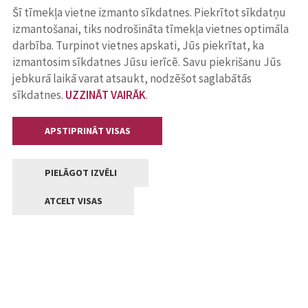
Šī tīmekļa vietne izmanto sīkdatnes. Piekrītot sīkdatņu
izmantošanai, tiks nodrošināta tīmekļa vietnes optimāla
darbība. Turpinot vietnes apskati, Jūs piekrītat, ka
izmantosim sīkdatnes Jūsu ierīcē. Savu piekrišanu Jūs
jebkurā laikā varat atsaukt, nodzēšot saglabātās
sīkdatnes.
UZZINĀT VAIRĀK
.
APSTIPRINĀT VISAS
PIELĀGOT IZVĒLI
ATCELT VISAS