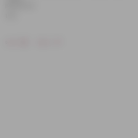
jūlija sākumā.
LETA
Drukāt
Dalīties