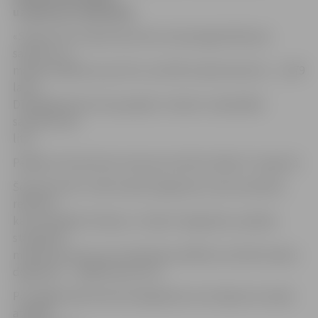
uzņēmuma mājaslapā.
«Statoil» 95. markas benzīna cena paaugstināta par
santīmu un
maksā 1,049 latus par litru, bet 98. markas benzīns – 1,079
latus.
Dīzeļdegvielas litrs joprojām «Statoil» maksā 98,9
santīmus par
litru
Pēdējo reizi benzīna cenas par santīmu kāpa 27. augustā.
Šopavasar 95. un 98. markas degvielas cenas sasniedza
rekordu,
kas noturējās 15 dienas. «Statoil» degvielas uzpildes
stacijās 95.
markas benzīna cena tolaik bija 1,059 lati, bet 98. markas
degvielas – 1,089 lati par litru.
Pēc ilgāka pārtraukuma degvielas cenu kāpums Latvijā
atsākās