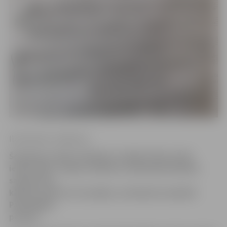
Ilze Knusle-Jankevica
Šonakt par skaļu izlaidumu svinēja Cukura ielas
iedzīvotāji. Lai gan svinības ar kaimiņiem bijušas
saskaņotas,
kādam tomēr tas traucējis, un kaimiņi izsaukuši
Pašvaldības
policiju.