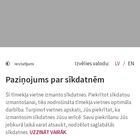
Izvēlies valodu:
LV
EN
Iestatījumi
Paziņojums par sīkdatnēm
Šī tīmekļa vietne izmanto sīkdatnes. Piekrītot sīkdatņu
izmantošanai, tiks nodrošināta tīmekļa vietnes optimāla
darbība. Turpinot vietnes apskati, Jūs piekrītat, ka
izmantosim sīkdatnes Jūsu ierīcē. Savu piekrišanu Jūs
jebkurā laikā varat atsaukt, nodzēšot saglabātās
sīkdatnes.
UZZINĀT VAIRĀK
.