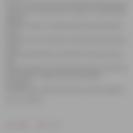
Šonakt mazliet pēc pusnakts Pašvaldības policija saņēma
izsaukumu uz Cukura ielu, kur trokšņo. Tur tiešām mājas
pagalmā
skanējusi mūzika, un īpašnieks policistiem paskaidroja,
ka svin
izlaidumu un ka ar kaimiņiem svinības tikušas saskaņotas.
Kamēr
vīrietis bija pārliecināts, ka kaimiņiem mūzika netraucē,
kāds
tomēr pamanījās izsaukt Pašvaldības policiju. Vīrietis tika
iepazīstināts ar Jelgavas pilsētas pašvaldības
saistošajiem
noteikumiem un viņam tika izteikts mutisks aizrādījums.
Foto: no JV arhīva
Drukāt
Dalīties