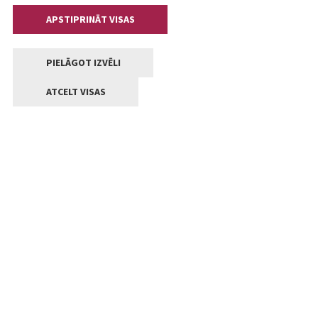
APSTIPRINĀT VISAS
PIELĀGOT IZVĒLI
ATCELT VISAS
Kontakti
Jelgavas valstpilsētas pašvaldība
Lielā iela 11, Jelgava, LV-3001
+371 63005522