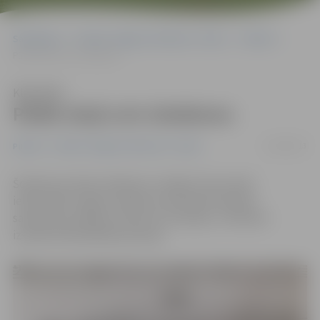
Sākumlapa
Portāla “Jelgavas Vēstnesis” arhīvs
Pilsētā
Pārāk skaļi svin izlaidumu
Klausīties
Pārāk skaļi svin izlaidumu
21/06/2013
Pilsētā
Portāla “Jelgavas Vēstnesis” arhīvs
Šonakt par skaļu izlaidumu svinēja Cukura ielas
iedzīvotāji. Lai gan svinības ar kaimiņiem bijušas
saskaņotas, kādam tomēr tas traucējis, un kaimiņi
izsaukuši Pašvaldības policiju.