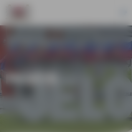
PILSĒTĀ