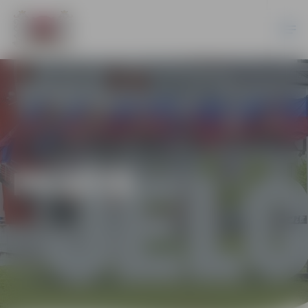
PILSĒTĀ