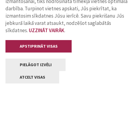
izmantošanai, tiks nodrošināta tīmekļa vietnes optimāla
darbība. Turpinot vietnes apskati, Jūs piekrītat, ka
izmantosim sīkdatnes Jūsu ierīcē. Savu piekrišanu Jūs
jebkurā laikā varat atsaukt, nodzēšot saglabātās
sīkdatnes.
UZZINĀT VAIRĀK
.
APSTIPRINĀT VISAS
PIELĀGOT IZVĒLI
ATCELT VISAS
Kontakti