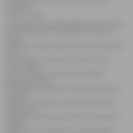
Jūrmalas un
Jelgavas virzienos.
ES Kohēzijas fonda finansētā projekta ietvaros Latvijas
Dzelzceļš modernizēs un labiekārtos 16 stacijas un
pieturas
punktus: Asari, Babīte, Bulduri, Cukurfabrika, Dubulti,
Dzintari,
Imanta, Jelgava, Lielupe, Majori, Melluži, Olaine,
Pumpuri, Sloka,
Vaivari un Zolitūde, ierīkos modernu pasažieru
apziņošanas sistēmu,
kas ļaus veikt automātiskus un manuālus paziņojumus
par vilcienu
pienākšanu un atiešanu, izmaiņām vilcienu kustības
sarakstā, kā arī
brīdinājuma paziņojumus par bīstamām situācijām. Uz
pasažieru
platformām un staciju ēkās tiks uzstādīti displeji un