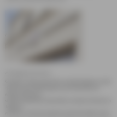
www.jelgavasvestnesis.lv
Šonedēļ «Latvijas dzelzceļš» parakstīja līgumu ar SIA
«Komerccentrs DATI grupa» par informatīvo un
videonovērošanas
sistēmu ierīkošanu 16 pasažieru stacijās Jūrmalas un
Jelgavas
virzienos, informē uzņēmuma pārstāvis Māris Ozols.