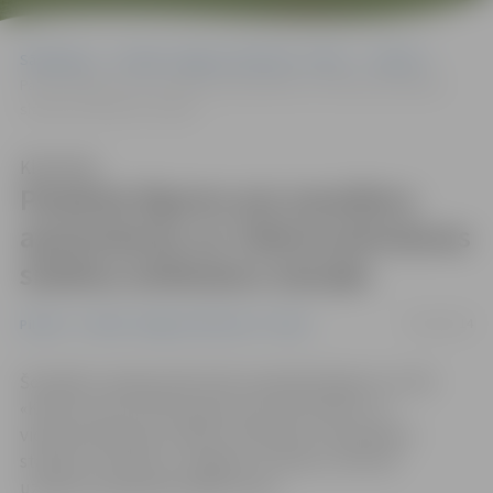
Sākumlapa
Portāla “Jelgavas Vēstnesis” arhīvs
Pilsētā
Paraksta līgumu par pasažieru apziņošanas un videonovērošanas
sistēmu ierīkošanu stacijās
Klausīties
Paraksta līgumu par pasažieru
apziņošanas un videonovērošanas
sistēmu ierīkošanu stacijās
09/10/2014
Pilsētā
Portāla “Jelgavas Vēstnesis” arhīvs
Šonedēļ «Latvijas dzelzceļš» parakstīja līgumu ar SIA
«Komerccentrs DATI grupa» par informatīvo un
videonovērošanas sistēmu ierīkošanu 16 pasažieru
stacijās Jūrmalas un Jelgavas virzienos, informē
uzņēmuma pārstāvis Māris Ozols.