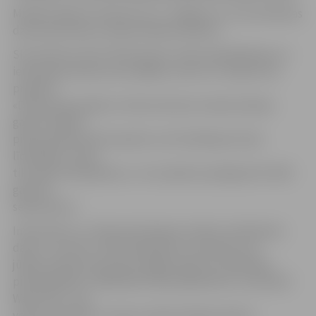
Minētais līgums attiecas arī uz Jelgavas un Cukurfabrikas
dzelzceļa staciju modernizācijas darbiem.
SIA «Komerccentrs DATI grupa» veiks projektēšanas un
ierīkošanas darbus par kopējo summu 2,1 miljoni eiro
projekta
«Dzelzceļa pasažieru infrastruktūras modernizācija»
gaitā. Projekts
pilnā apmērā tiek finansēts no ES Kohēzijas fonda
līdzekļiem. Darbi
tiks sākti nekavējoties, un tos plānots pabeigt līdz 2015.
gada 30.
septembrim.
Informatīvo un videonovērošanas sistēmu ierīkošanas
darbi ir veicami ciešā sadarbībā un saskaņā ar 24.
jūlijā Latvijas Dzelzceļa noslēgto līgumu izpildītāju –
pilnsabiedrību «RBSSKALS Būvsabiedrība un Leonhard
Weiss RTE», kas
veiks 16 pasažieru staciju modernizācijas darbus