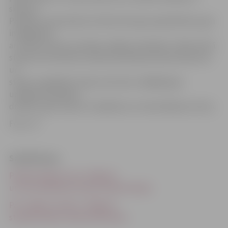
skaļruņi.
Pasažieru apziņošanas sistēma būs gan paplašināma, gan
integrējama
ar citām vilcienu kustības vadības sistēmām. Tāpat katrā
stacijā tiks ierīkotas videonovērošanas kameras peronu
un
staciju uzgaidāmo telpu kontrolei, tādējādi gan
uzlabojot pasažieru
drošību, gan mazinot vandālisma un demolēšanas riskus.
Foto: JV
Saistītā ziņa
Paraksta līgumu par Jelgavas
un Cukurfabrikas staciju modernizāciju
Par «vagonu naudu» Jelgavas
stacijā uzlabos videonovērošanu