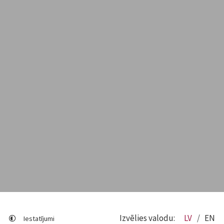
Izvēlies valodu:
LV
EN
Iestatījumi