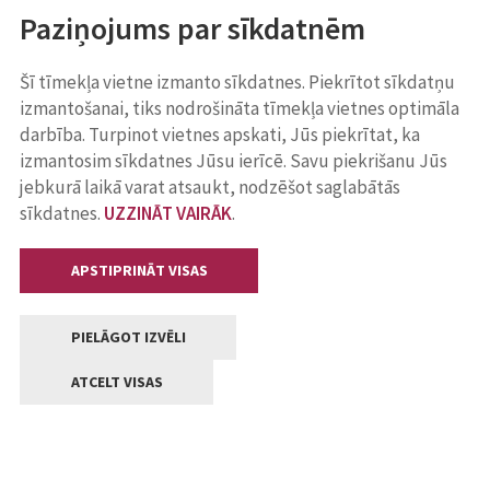
Paziņojums par sīkdatnēm
Šī tīmekļa vietne izmanto sīkdatnes. Piekrītot sīkdatņu
izmantošanai, tiks nodrošināta tīmekļa vietnes optimāla
darbība. Turpinot vietnes apskati, Jūs piekrītat, ka
izmantosim sīkdatnes Jūsu ierīcē. Savu piekrišanu Jūs
jebkurā laikā varat atsaukt, nodzēšot saglabātās
sīkdatnes.
UZZINĀT VAIRĀK
.
APSTIPRINĀT VISAS
PIELĀGOT IZVĒLI
ATCELT VISAS