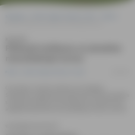
Sākumlapa
Portāla “Jelgavas Vēstnesis” arhīvs
Pilsētā
Pārbaudi zināšanas un piesakies naturalizācijas kursos
Klausīties
Pārbaudi zināšanas un piesakies
naturalizācijas kursos
12/04/2011
Pilsētā
Portāla “Jelgavas Vēstnesis” arhīvs
Ceturtdien, 14. aprīlī, pulksten 17.15 Jelgavas
Sabiedrības integrācijas pārvaldē (SIP) notiks bezmaksas
simulācijas eksāmens naturalizācijā. Pēc eksāmena būs
iespējams pierakstīties naturalizācijas kursiem, ziņo SIP.
www.jelgavasvestnesis.lv