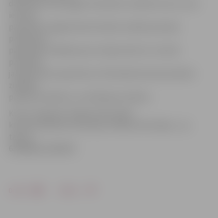
dalībnieki varēs apgūt interaktīvu mācību kursu, kura
ietvaros
paredzēts: sagatavoties latviešu valodas prasmju
pārbaudei;
paplašināt zināšanas par Latvijas vēsturi un valsts
pārvaldes
jautājumiem; iepazīties ar Pilsonības likumā noteikto
zināšanu
pārbaužu kārtību un vērtēšanas sistēmu.
Kursus organizē Jelgavas Nacionālo
kultūras biedrību asociācija. Sīkāka informācija – pa
tālruni
63005468, 26326070.
Drukāt
Dalīties