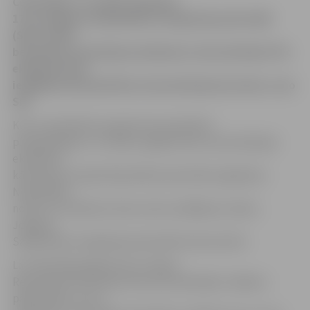
Ceturtdien, 14. aprīlī, pulksten
17.15 Jelgavas Sabiedrības integrācijas pārvaldē
(SIP) notiks
bezmaksas simulācijas eksāmens naturalizācijā. Pēc
eksāmena būs
iespējams pierakstīties naturalizācijas kursiem, ziņo
SIP.
Kursu apmācības programma paredzēta
pieaugušajiem, un tā ļaus sagatavoties naturalizācijas
eksāmena
kārtošanai Latvijas Republikas pilsonības iegūšanai.
Nodarbības
notiks trīs mēnešus divas reizes nedēļā par maksu
Jelgavas
Sabiedrības integrācijas pārvaldē Sarmas ielā 4.
Lai veiksmīgi sagatavotos Latvijas
Republikas Pilsonības likumā noteiktajām zināšanu
pārbaudēm, kursu