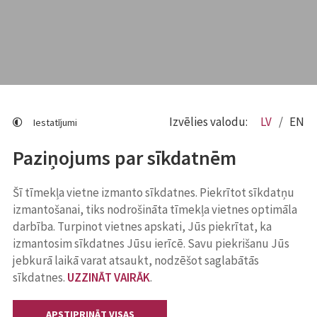
Izvēlies valodu:
LV
EN
Iestatījumi
Paziņojums par sīkdatnēm
Šī tīmekļa vietne izmanto sīkdatnes. Piekrītot sīkdatņu
izmantošanai, tiks nodrošināta tīmekļa vietnes optimāla
darbība. Turpinot vietnes apskati, Jūs piekrītat, ka
izmantosim sīkdatnes Jūsu ierīcē. Savu piekrišanu Jūs
jebkurā laikā varat atsaukt, nodzēšot saglabātās
sīkdatnes.
UZZINĀT VAIRĀK
.
APSTIPRINĀT VISAS