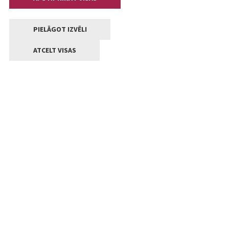
PIELĀGOT IZVĒLI
ATCELT VISAS
Kontakti
Jelgavas valstpilsētas pašvaldība
Lielā iela 11, Jelgava, LV-3001
+371 63005522
pasts@jelgava.lv