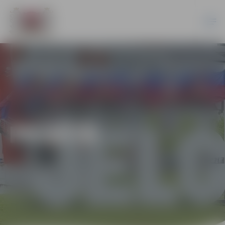
PILSĒTĀ