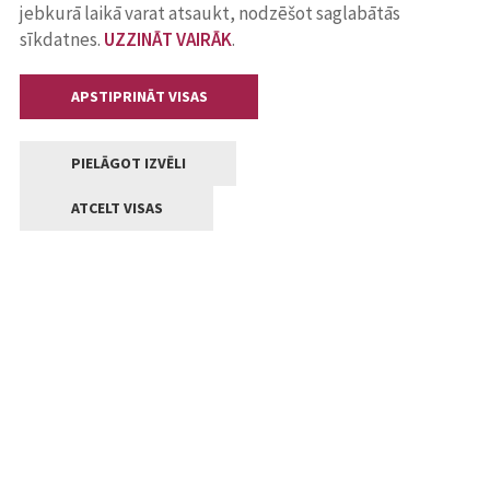
jebkurā laikā varat atsaukt, nodzēšot saglabātās
sīkdatnes.
UZZINĀT VAIRĀK
.
APSTIPRINĀT VISAS
PIELĀGOT IZVĒLI
ATCELT VISAS
Kontakti
Jelgavas valstpilsētas pašvaldība