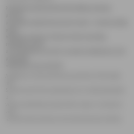
Piektdienas pēcpusdienā Pašvaldības policijas
patruļa
pamanīja Lielajā ielā amizantu skatu – sieviete skrēja
pakaļ
bēgošam vīrietim. Policisti vīrieti aizturēja,
sagaidīja sievieti
un noskaidroja, ka viņš ir nozadzis veikalā preci, bet
pārdevēja
mēģinājusi viņu aizturēt.
Atgadījums notika piektdien ap pulksten 15.30 Lielajā
ielā.
Sieviete policistiem paskaidroja, ka ir veikala pārdevēja
un
vīrietis veikalā bija nozadzis bērnu zeķes. Uz notikuma
vietu
izsaukta Valsts policija, kuriem abas personas nodotas.