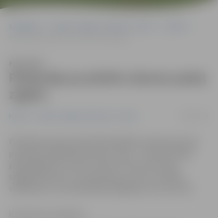
Sākumlapa
Portāla “Jelgavas Vēstnesis” arhīvs
Pilsētā
Pārdevēja pa pilsētu dzenas pakaļ zaglim
Klausīties
Pārdevēja pa pilsētu dzenas pakaļ
zaglim
04/02/2013
Pilsētā
Portāla “Jelgavas Vēstnesis” arhīvs
Piektdienas pēcpusdienā Pašvaldības policijas patruļa
pamanīja Lielajā ielā amizantu skatu – sieviete skrēja
pakaļ bēgošam vīrietim. Policisti vīrieti aizturēja,
sagaidīja sievieti un noskaidroja, ka viņš ir nozadzis
veikalā preci, bet pārdevēja mēģinājusi viņu aizturēt.
Ilze Knusle-Jankevica