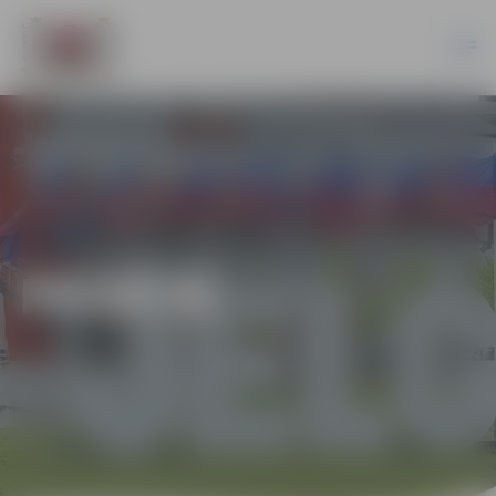
PILSĒTĀ