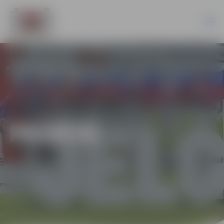
PILSĒTĀ