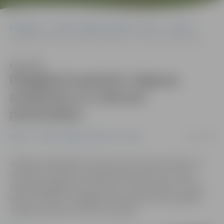
Sākumlapa
Portāla “Jelgavas Vēstnesis” arhīvs
Pilsētā
Pārgājienā apskatīs Jelgavas skulptūras un vēstures pieminekļus
Klausīties
Pārgājienā apskatīs Jelgavas
skulptūras un vēstures
pieminekļus
12/11/2019
Pilsētā
Portāla “Jelgavas Vēstnesis” arhīvs
Jelgavas reģionālais Tūrisma centrs aicina sestdien, 16.
novembrī, pulksten 10 piedalīties gides Inas Jurģes
vadītajā pārgājienā «Skulptūras un pieminekļi – mums,
laikam, Mītavai!». Pārgājiens būs īpaši veltīts dažādām
Jelgavas pilsētas vēstures liecībām.