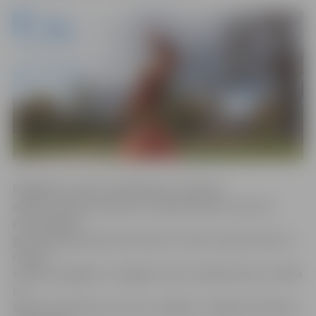
Pārgājiena maršruts dalībniekus vedīs gar
abiem Lielupes krastiem un iepazīstinās ar vēstures
pieminekļiem
gan tiešā, gan pārnestā nozīmē. Tie būs simboli, ēkas un
cilvēku
stāsti par pagātni un tagadni, kā arī vairākas koka, metāla
un
šamota skulptūras, kas savu mājvietu Jelgavā atradušas,