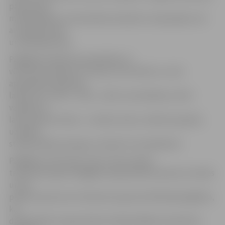
pateicoties
metālmākslas un keramikas skulptūru simpozijiem, kā
arī pasākumiem
un dāvinājumiem.
Pārgājiena laikā tiks apmeklēts arī
vēsturisko spēkratu muzejs «Anru Motors», kurā
apskatāmas padomju
laika firmu «ZAZ», «VAZ», «GAZ» automašīnas, kā arī
vairākas tā
laika sadzīves lietas – žurnāli, avīzes, telefona aparāti,
uzpildes
stacijas bākas paraugs un daudzi citi priekšmeti.
Pārgājiens tiek rīkots cikla «Tavas saknes
tavā zemē» gaitā. Pārgājiens ilgs apmēram piecas stundas
un tas
plānots aptuveni 11 kilometru garumā. Rīkotāji atgādina,
ka
dalībniekiem nepieciešams laikapstākļiem piemērots