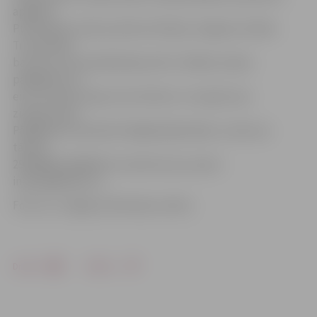
apģērbs.
Pulcēšanās notiks pulksten 9.50 pie Jelgavas Svētās
Trīsvienības
baznīcas torņa Akadēmijas ielā 1. Dalības maksa
pārgājienā ir 3
eiro, savukārt ieeja «Anru Motors» muzejā ir par
ziedojumiem.
Pārgājienam iepriekš obligāti jāpiesakās, zvanot pa
tālruni
29916889, 63005447 vai rakstot pa e-pastu
inajurge@inbox.lv.
Foto: no «Jelgavas Vēstneša» arhīva
Drukāt
Dalīties