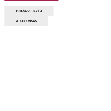
PIELĀGOT IZVĒLI
ATCELT VISAS
Kontakti
Jelgavas valstpilsētas pašvaldība
Lielā iela 11, Jelgava, LV-3001
+371 63005522
pasts@jelgava.lv