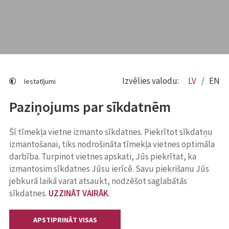
Izvēlies valodu:
LV
EN
Iestatījumi
Paziņojums par sīkdatnēm
Šī tīmekļa vietne izmanto sīkdatnes. Piekrītot sīkdatņu
izmantošanai, tiks nodrošināta tīmekļa vietnes optimāla
darbība. Turpinot vietnes apskati, Jūs piekrītat, ka
izmantosim sīkdatnes Jūsu ierīcē. Savu piekrišanu Jūs
jebkurā laikā varat atsaukt, nodzēšot saglabātās
sīkdatnes.
UZZINĀT VAIRĀK
.
APSTIPRINĀT VISAS