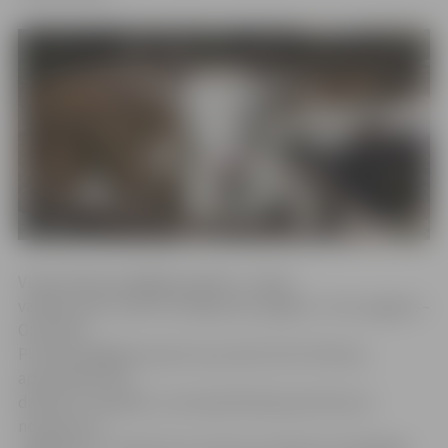
Vienas dienas pārgājiens gides I.Jurģes
vadībā vedīs maršrutā Valgundes pagasts–Cenu pagasts–
Ozolnieki.
Pirmais pārgājiena pieturas punkts būs Vītoliņos,
apciemojot alus
darītavu «Hopalaa», kas iepriekš bija pazīstama ar
nosaukumu