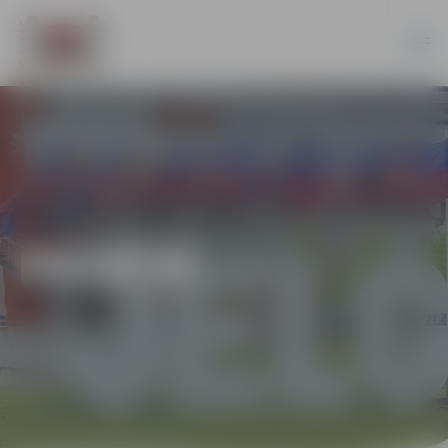
PILSĒTĀ