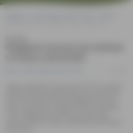
Sākumlapa
Portāla “Jelgavas Vēstnesis” arhīvs
Pilsētā
Pārgājienā viesosies alus darītavā un kaziņu saimniecībā
Klausīties
Pārgājienā viesosies alus darītavā
un kaziņu saimniecībā
02/11/2019
Pilsētā
Portāla “Jelgavas Vēstnesis” arhīvs
Jelgavas reģionālais Tūrisma centrs (JRTC) 9. novembrī
pulksten 10 aicina piedalīties gides Inas Jurģes rīkotā
cikla «Tavas saknes tavā zemē» pārgājienā, kas šoreiz
vedīs uz alus darītavu «Hopalaa» un kazu saimniecību
«Līcīši». Pārgājiens būs 18 kilometrus garš un ilgs
aptuveni septiņas stundas, noslēdzoties pie Ozolnieku
tautas nama.