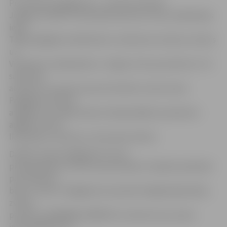
Pulcēšanās pārgājienam – pulksten 9.50 pie
Jelgavas Svētās Trīsvienības baznīcas torņa, Akadēmijas
ielā 1.
Tālāk pārgājiena dalībnieki ar satiksmes autobusu dosies
uz
Vītoliņiem. Atpakaļceļš uz Jelgavu būs ap pulksten 17 ar
satiksmes
autobusu no pieturas pie Ozolnieku tautas nama.
Pārgājiena rīkotāji
atgādina, ka nepieciešams laikapstākļiem piemērots
apģērbs, kā arī
līdzi jāņem uzkodas un dzeramais ūdens.
Dalības maksa pārgājienā ir 9 eiro
pieaugušajiem un 8 eiro pensionāriem. Papildus jāmaksā
par autobusa
biļeti 1,70 eiro. Pārgājienam iepriekš obligāti jāpiesakās,
zvanot
pa tālruni 29916889, 63005447 vai rakstot pa e-pastu