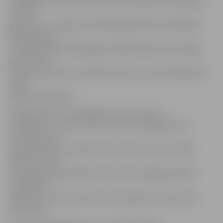
«Kalēja alus». Šobrīd alus darītava piedāvā visdažādāko
krāsu un
garšu alu – no augļu un skābām garšām līdz šokolādes
piesātinātām
vai ogu krāsotām. Pārgājiena dalībniekiem būs iespēja
gan uzzināt
vairāk par pašu alus ražošanas procesu, gan nodegustēt
plašo
produkcijas klāstu.
Tālāk gar Misas upi pārgājiens vedīs uz kazu
saimniecību «Līcīši», kas ir viena no lielākajām kazu
audzēšanas un
piena produktu ražošanas fermām Latvijā. Saimnieki
atklās, kā norit
kazas piena pārstrādes process, būs iespēja apskatīt
vairāk nekā
200 mazas un lielas kazas, kā arī nogaršot kazas piena
produktus.