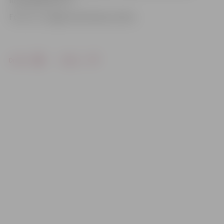
inajurge@inbox.lv.
Foto: no «Jelgavas Vēstneša» arhīva
Drukāt
Dalīties