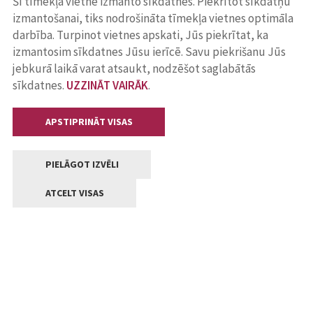
Šī tīmekļa vietne izmanto sīkdatnes. Piekrītot sīkdatņu
izmantošanai, tiks nodrošināta tīmekļa vietnes optimāla
darbība. Turpinot vietnes apskati, Jūs piekrītat, ka
izmantosim sīkdatnes Jūsu ierīcē. Savu piekrišanu Jūs
jebkurā laikā varat atsaukt, nodzēšot saglabātās
sīkdatnes.
UZZINĀT VAIRĀK
.
APSTIPRINĀT VISAS
PIELĀGOT IZVĒLI
ATCELT VISAS