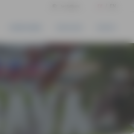
LV
EN
Iestatījumi
UZŅĒMĒJDARBĪBA
PAKALPOJUMI
KONTAKTI