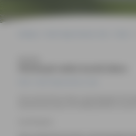
Sākumlapa
Portāla “Jelgavas Vēstnesis” arhīvs
Pilsētā
Klausīties
Pārlielupē nebūs karstā ūdens
Pilsētā
Portāla “Jelgavas Vēstnesis” arhīvs
Līdz ar siltumtrašu nomaiņu, lai jaunajai gāzes katlumāj
daudzdzīvokļu māju no šīs nedēļas apmēram uz pusot
Anna Afanasjeva