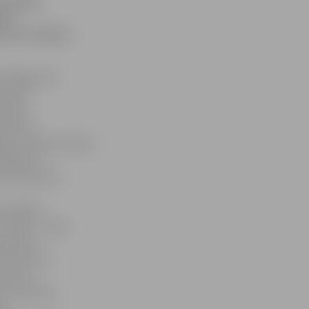
tlumājai
upes
usotru mēnesi
m Rīgas ielā
ērnavas
ņa ielā
vāra 39.
va» valdes locekle
tājiem ir
ses nomainītu
asūtītāja
 «SKH» – sāka
, kad bez
liecina, ka
centus.
ra caurulēm,