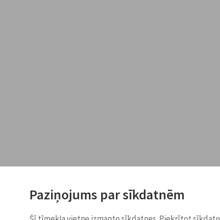
Paziņojums par sīkdatnēm
Šī tīmekļa vietne izmanto sīkdatnes. Piekrītot sīkdat