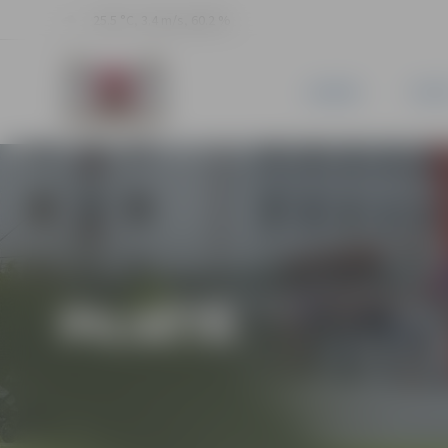
25.5 °C, 3.4 m/s, 60.2 %
JAUNUMI
PILSĒ
PILSĒTĀ