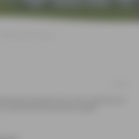
Pārlielupē nebūs karstā ūdens
17/07/2008
ai Aviācijas ielā pievadītu jaunus tīklus, daļā Pārlielupes
ru mēnesi pārtraukta karstā ūdens piegāde.