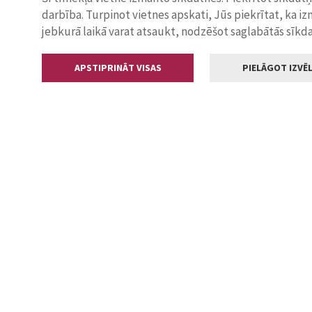
darbība. Turpinot vietnes apskati, Jūs piekrītat, ka i
jebkurā laikā varat atsaukt, nodzēšot saglabātās sīkd
APSTIPRINĀT VISAS
PIELĀGOT IZVĒL
Kontakti
Jelgavas valstp
Lielā iela 11
+371 630055
pasts@jelga