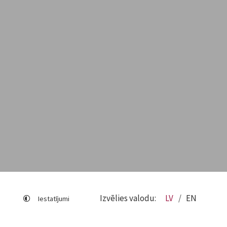
Izvēlies valodu:
LV
EN
Iestatījumi