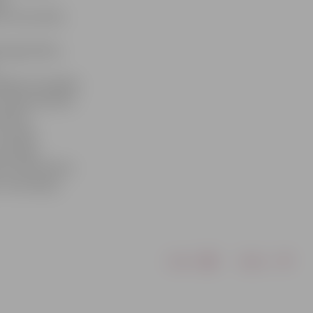
as
o siltumtīklu
araga klāsta,
lēguma iespējas.
i nepieciešamie
kārtas
montāžu.
ad slēgs
rt karstā ūdens
 renovācijas,
Drukāt
Dalīties