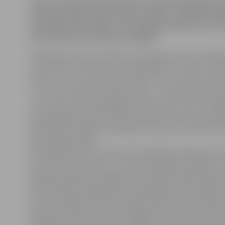
Līdz ar siltumtrašu nomaiņu, lai jaunajai gāzes ka
Aviācijas ielā pievadītu jaunus tīklus, daļā Pārliel
daudzdzīvokļu māju no šīs nedēļas apmēram uz p
pārtraukta karstā ūdens piegāde.
Neērtības bez karstā ūdens būs jāpiecieš iedzīvotājie
no 53. līdz 57. namam; Loka maģistrālē no 1. līdz 27.; P
ielā no 2. līdz 32. mājai, Vecā ceļa 32. un 53. namā, P.Leji
no 1. līdz 13. mājai, Helmaņa ielas 7., kā arī Brīvības bul
un 41. namā. Siltumapgādes uzņēmuma «Fortum Jelga
Aina Bataraga saprot, ka karstā ūdens trūkums iedzīvo
nepatīkams, tāpēc pasūtītājs centīsies, lai siltumtra
pēc iespējas ātrāk.
Novecojušo tīklu nomaiņu pa līdzšinējo trajektoriju p
izraudzītie uzņēmumi – SIA «Komunikāciju vadība» un
jūnija pirmajā pusē. Tagad darbi nonākuši tādā stadijā
karstā ūdens atslēgšanas nav iespējams iztikt. Aplēses 
siltumenerģijas zudumi vecajās trasēs sasniedz 40 pro
Nomainot tās ar jaunām izolētajām atbilstoša diamet