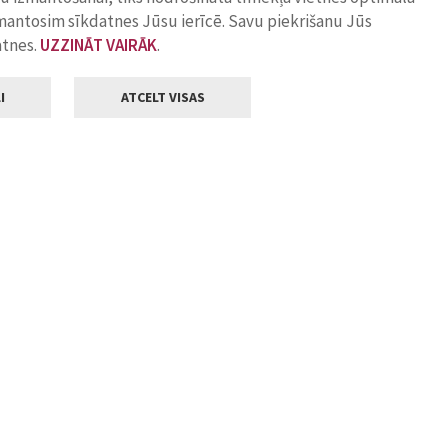
zmantosim sīkdatnes Jūsu ierīcē. Savu piekrišanu Jūs
atnes.
UZZINĀT VAIRĀK
.
I
ATCELT VISAS
Klientu apkalpošana
ilsētas pašvaldība
Darba laiks
, Jelgava, LV-3001
Pirmdienās
8.00 - 18.00
Otrdienās
8.00 - 17.00
22
Trešdienās
8.00 - 17.00
va.lv
Ceturtdienās
8.00 - 17.00
Piektdienās
8.00 - 14.30