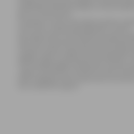
enerģiju izdosies ietaupīt. Kopējais ar jaunās katlumāj
iedarbināšanu Pārlielupē būvējamo un rekonstruējam
garums ir 1,661 kilometrs.
Uz jautājumu, kā veicas katlumājas būvniekiem, A.Bat
ka SIA «Filters» iekļaujas plānotajā grafikā. Ir izbūvēti
katlumājas pamati un nodrošinātas komunikāciju pies
Gāzes vada un elektrības pievada būvniecībai pasūtīt
materiāli un iekārtas. Augustā pasūtītās katlumājas ie
piegādās Jelgavā un Aviācijas ielas katlumājā sāks to 
Siltumenerģijas piegāde tai jānodrošina no oktobra, k
Jelgavas Cukurfabrikas termoelektrocentrāli. Savukā
padevi atslēgtajam rajonam atjaunos pēc siltumtrases
taču ne vēlāk kā 25. augustā.