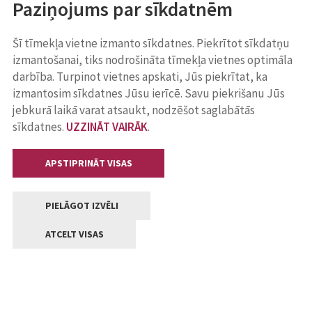
Paziņojums par sīkdatnēm
Šī tīmekļa vietne izmanto sīkdatnes. Piekrītot sīkdatņu
izmantošanai, tiks nodrošināta tīmekļa vietnes optimāla
darbība. Turpinot vietnes apskati, Jūs piekrītat, ka
izmantosim sīkdatnes Jūsu ierīcē. Savu piekrišanu Jūs
jebkurā laikā varat atsaukt, nodzēšot saglabātās
sīkdatnes.
UZZINĀT VAIRĀK
.
APSTIPRINĀT VISAS
PIELĀGOT IZVĒLI
ATCELT VISAS