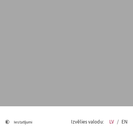
Izvēlies valodu:
LV
EN
Iestatījumi