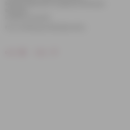
biedrības māksliniece. Viņas gleznas Pārlielupes
bibliotēkā
izstādītas arī iepriekš.
Foto: no Pārlielupes bibliotēkas arhīva
Drukāt
Dalīties