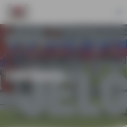
IZSTĀDES