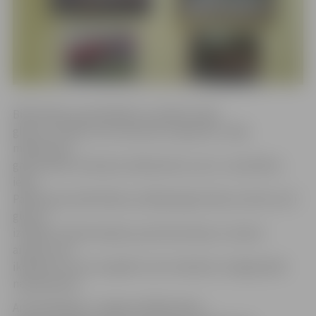
Bibliotēkas apmeklētāji var aplūkot eļļas
gleznu izstādi, kurā izvietotas 13 gleznas. Tajās
māksliniece
galvenokārt atainojusi dabasskatus, jūru, vecpilsētas
ielas.
Pārlielupes bibliotēkas vadītāja Aiga Volkova vērtē, ka šī
gleznu
izstāde ir iedvesmojoša, pauž harmoniju un ataino
ainavas, kas
ikdienā ir mums visapkārt, bet mūsdienu steigā paliek
nepamanītas.
Anna Kaltigina ir Jelgavas Mākslinieku