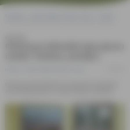
Sākumlapa
Portāla “Jelgavas Vēstnesis” arhīvs
Izstādes
Pārlielupes bibliotēkā eļļas gleznu izstāde «Paliekot, piestājot»
Klausīties
Pārlielupes bibliotēkā eļļas gleznu
izstāde «Paliekot, piestājot»
09/09/2019
Izstādes
Portāla “Jelgavas Vēstnesis” arhīvs
Pārlielupes bibliotēkā līdz 30. septembrim apskatāma
Annas Kaltiginas gleznu izstāde «Paliekot, piestājot».