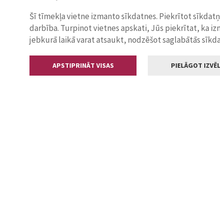
Šī tīmekļa vietne izmanto sīkdatnes. Piekrītot sīkdat
darbība. Turpinot vietnes apskati, Jūs piekrītat, ka i
jebkurā laikā varat atsaukt, nodzēšot saglabātās sīkd
APSTIPRINĀT VISAS
PIELĀGOT IZVĒL
Kontakti
Jelgavas valstp
Lielā iela 11
+371 630055
pasts@jelga