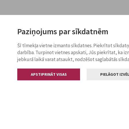
Paziņojums par sīkdatnēm
Šī tīmekļa vietne izmanto sīkdatnes. Piekrītot sīkdat
darbība. Turpinot vietnes apskati, Jūs piekrītat, ka i
jebkurā laikā varat atsaukt, nodzēšot saglabātās sīkd
APSTIPRINĀT VISAS
PIELĀGOT IZVĒL
Kontakti
Jelgavas valstp