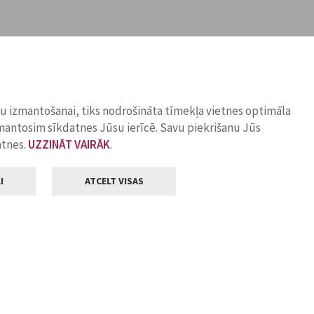
ņu izmantošanai, tiks nodrošināta tīmekļa vietnes optimāla
zmantosim sīkdatnes Jūsu ierīcē. Savu piekrišanu Jūs
atnes.
UZZINĀT VAIRĀK
.
I
ATCELT VISAS
Klientu apkalpošana
ilsētas pašvaldība
Darba laiks