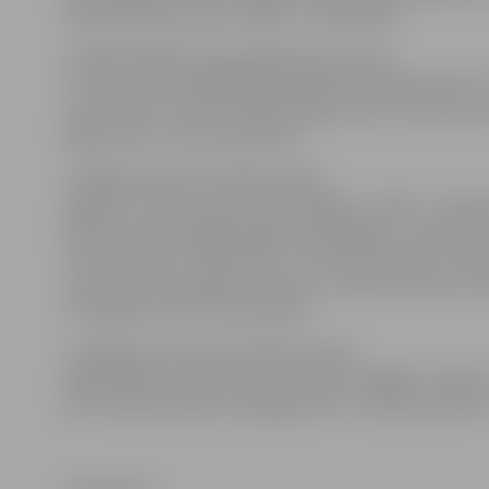
bija 3,6 procenti, bet Latvijā – 17,4 procenti.
No galvenajām preču grupām piena, siera
un olu cenas ES pēdējā gada laikā palielinājušās par 14
procentiem, maizes un graudaugu cenas – par 10,7 p
gaļas cenas – par 4,1 procentu.
Lielākais piena cenu kāpums bijis
Igaunijā – 35,5 procenti, bet mazākais – Kiprā – 3,4 pro
Maize visvairāk sadārdzinājusies Bulgārijā – par 38,4 
bet vismazāk – Nīderlandē – par 6,3 procentiem. Savu
cenas visvairāk augušas Lietuvā – par 19,1 procentu, 
Portugālē – par 0,7 procentiem.
Latvijā, pēc «Eurostat» datiem, piens
gada laikā kļuvis par 34,3 procentiem dārgāks, maizes
par 31,9 procentiem, bet gaļas cena – par 16,1 procent