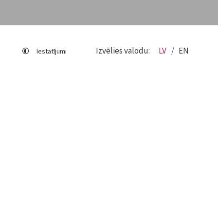
Izvēlies valodu:
LV
EN
Iestatījumi
Lapas karte
Viegli lasīt