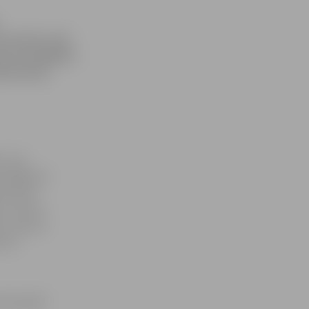
 procentu, bet
ais straujākais
kas biroja
 – par
enu kāpums
procentu.
– par 3,2
 – par 5,5
 5,9
 ES aprīlī