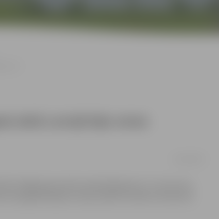
ākais ES
laikā Latvijā bijis otrais
02/06/2008
 līdz 2008. gada aprīlim palielinājušās par 7,1 procentu,
ais straujākais kāpums starp visām ES valstīm, liecina ES