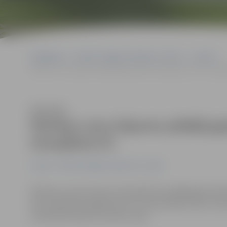
Sākumlapa
Portāla “Jelgavas Vēstnesis” arhīvs
Latvijā
Pārtikas cenu kāpums pēdējā gada laikā Latvijā bijis otrais strauj
Klausīties
Pārtikas cenu kāpums pēdējā gada 
straujākais ES
Latvijā
Portāla “Jelgavas Vēstnesis” arhīvs
Pārtikas cenas Eiropas Savienībā (ES) pēdējā gada laikā
bet Latvijā tās augušas par 21,7 procentiem, kas ir otr
statistikas biroja «Eurostat» dati.