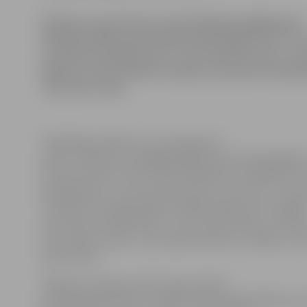
Pārtikas cenas Eiropas Savienībā (ES) pēdējā gada
laikā līdz 2008. gada aprīlim palielinājušās par 7,1
Latvijā tās augušas par 21,7 procentiem, kas ir otr
kāpums starp visām ES valstīm, liecina ES statisti
«Eurostat» dati.
Vislielākais pārtikas cenu pieaugums
aprīlī, salīdzinot ar pagājušā gada aprīli, bijis Bulgārijā
25,4 procentiem. Pēc Latvijas nākamais straujākais c
bijis Igaunijā – par 18,3 procentiem un Lietuvā – 18,1 
Savukārt vismazāk pārtika sadārdzinājusies Portugālē 
procentiem, Nīderlandē – par 5,4 procentiem, Francijā
procentiem, Kiprā – par 5,8 procentiem un Itālijā – par
procentiem.
Pārtikas cenas gan visā ES, gan Latvijā
palielinājušās daudz straujāk nekā kopējā inflācija, kas