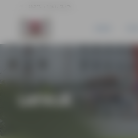
16.9 °C, 3.4 m/s, 72.7 %
JAUNUMI
PILSĒ
LATVIJĀ