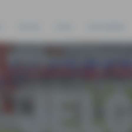
TA
PAŠVALDĪBA
IESTĀDES
KAPITĀLSABIEDRĪBAS