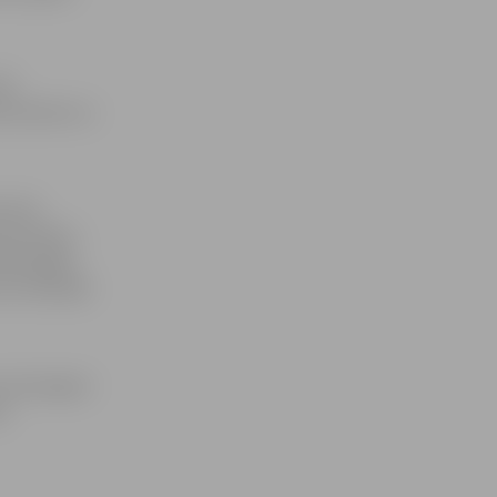
,9
rocentiem un
centi.
procentiem,
kārt gaļas
bet vismazāk
 cena augusi
u.