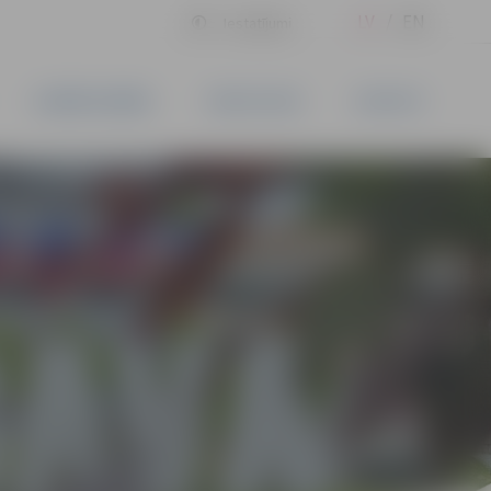
LV
EN
Iestatījumi
UZŅĒMĒJDARBĪBA
PAKALPOJUMI
KONTAKTI