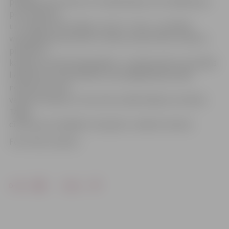
piekāpās sportistam no Uzbekistānas, kurš vēlāk kļuva
par čempionu,
un trešajā cīņā zaudēja, izcīnot 7. vietu,» portālam
www.jelgavasvestnesis.lv stāsta treneris Kims Usačevs,
piebilstot,
ka šāds rezultāts bija gaidāms. «Latvijā sambo sacensībās
lielākoties startē džudisti, bet pēdējā laikā sambo
noteikumos tiek
veiktas izmaiņas un tas arvien vairāk atšķiras no džudo.
Tāpēc
cīnīties par medaļām ir ļoti grūti,» skaidro treneris.
Foto: Kims Usačevs
Drukāt
Dalīties