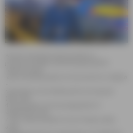
Pasaules čempionāts sambo jauniešiem un
junioriem norisinājās Uzbekistānas galvaspilsētā
Taškentā. Latvijas
izlases sastāvā bija iekļauts arī viens sportists no Jelgavas
–
Ņ.Skorbenko, kurš startēja jauniešu vecuma grupā
(2002.–2003.
dzimšanas gads). Viņš svara kategorijā līdz 75
kilogramiem izcīnīja
7. vietu. «Ņikita aizvadīja trīs cīņas. Pirmajā uzvarēja,
otrajā