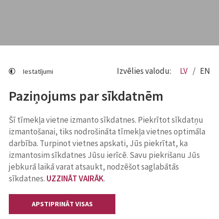
Izvēlies valodu:
LV
EN
Iestatījumi
Paziņojums par sīkdatnēm
Šī tīmekļa vietne izmanto sīkdatnes. Piekrītot sīkdatņu
izmantošanai, tiks nodrošināta tīmekļa vietnes optimāla
darbība. Turpinot vietnes apskati, Jūs piekrītat, ka
izmantosim sīkdatnes Jūsu ierīcē. Savu piekrišanu Jūs
jebkurā laikā varat atsaukt, nodzēšot saglabātās
sīkdatnes.
UZZINĀT VAIRĀK
.
APSTIPRINĀT VISAS