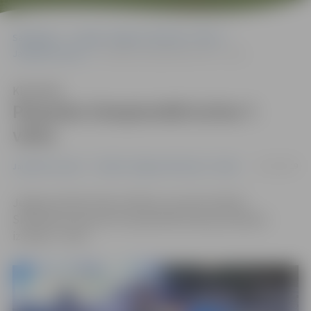
Sākumlapa
Portāla “Jelgavas Vēstnesis” arhīvs
Jaunatnes sports
Pasaules čempionātā izcīna 7. vietu
Klausīties
Pasaules čempionātā izcīna 7.
vietu
22/10/2019
Jaunatnes sports
Portāla “Jelgavas Vēstnesis” arhīvs
Jelgavas džudo kluba «Mītava» sportists Ņikita
Skorbenko pasaules čempionātā sambo jauniešiem
izcīnījis 7. vietu.