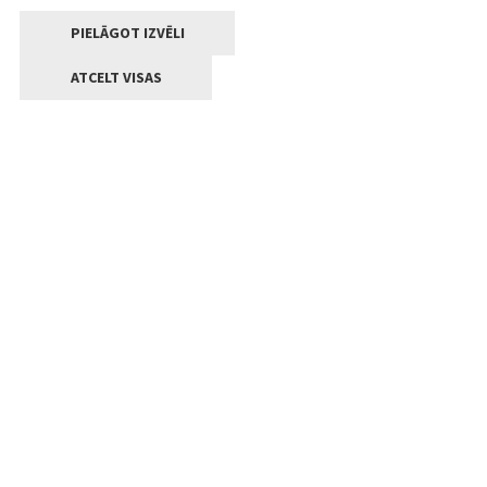
PIELĀGOT IZVĒLI
ATCELT VISAS
Kontakti
Jelgavas valstpilsētas pašvaldība
Lielā iela 11, Jelgava, LV-3001
+371 63005522
pasts@jelgava.lv
Klientu apkalpošana