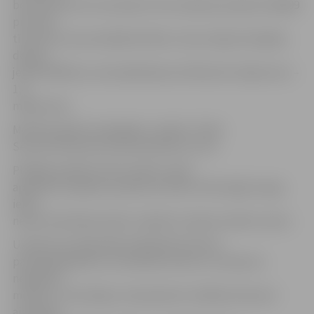
bet biezums trīs centimetri. Šīs monētas sastāvā ir 99,999
procenti
tīra zelta, tās nominālā vērtība ir viens miljons Kanādas
dolāru,
jeb 457 000 latu, bet pārdošanas vērtība divi miljoni eiro –
1,4
miljoni latu.
Monēta pieder kompānijai «Jewlers Trade
Services Partners/CoinInvestDirect.com».
Plašāka publika zelta monētu varēs
apskatīt 6. jūnijā no pulksten 16 līdz 19 Vecrīgā, Kungu
ielā 1,
nesen atvērtajā monētu veikalā «Latvijas monētu nams».
Uzņēmuma reģionālā vadītāja Rita Kivisto
pauž gandarījumu, ka izdevies atvest uz Latviju šo
neparasto
monētu. «Es domāju, ka daudziem cilvēkiem būs ļoti
aizraujoši