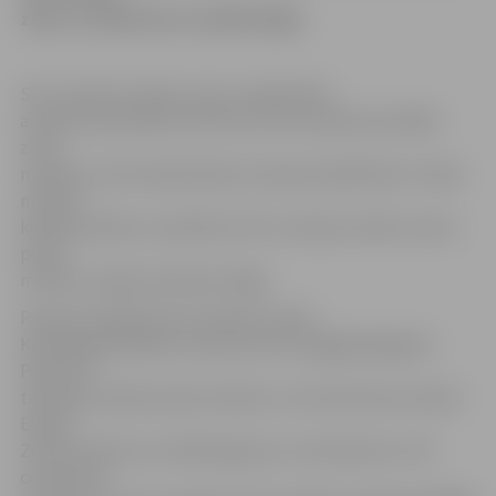
zelta, 6. jūnijā tiks izstādīta Rīgā.
SIA «Latvijas monētu nams» sabiedrisko
attiecību speciālisti informē, ka tā ir pasaules lielākā
zelta
monēta un būs īpaša dāvana Latvijas sabiedrībai, it īpaši
monētu
kolekcionāriem, saistībā arī SIA «Latvijas monētu nams»
pirmā
monētu veikala atvēršanu Rīgā.
Pasaules lielākā zelta monēta ir kalta
Karaliskajā Kanādas naudas kaltuvē pagājušajā gadā.
Pasaulē ir
tikai piecas šāda veida monētas, no kurām divas atrodas
Eiropā.
Zelta monēta sver 100 kilogramus, tās diametrs ir 50
centimetri,