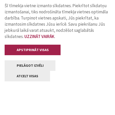
Šī tīmekļa vietne izmanto sīkdatnes. Piekrītot sīkdatņu
izmantošanai, tiks nodrošināta tīmekļa vietnes optimāla
darbība. Turpinot vietnes apskati, Jūs piekrītat, ka
izmantosim sīkdatnes Jūsu ierīcē. Savu piekrišanu Jūs
jebkurā laikā varat atsaukt, nodzēšot saglabātās
sīkdatnes.
UZZINĀT VAIRĀK
.
APSTIPRINĀT VISAS
PIELĀGOT IZVĒLI
ATCELT VISAS