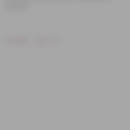
www.leta.lv
Drukāt
Dalīties