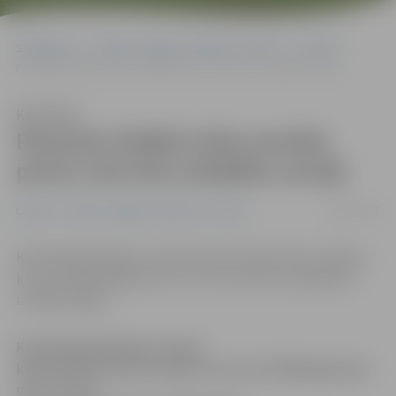
Sākumlapa
Portāla “Jelgavas Vēstnesis” arhīvs
Latvijā
Pasaules lielākā zelta monēta pirmo reizi tiks izstādīta Latvijā
Klausīties
Pasaules lielākā zelta monēta
pirmo reizi tiks izstādīta Latvijā
30/05/2008
Latvijā
Portāla “Jelgavas Vēstnesis” arhīvs
Karaliskajā Kanādas naudas kaltuvē kaltā zelta monēta,
kas sver 100 kilogramus un ir no tīra zelta, 6. jūnijā tiks
izstādīta Rīgā.
Karaliskajā Kanādas naudas
kaltuvē kaltā zelta monēta, kas sver 100 kilogramus
un ir no tīra