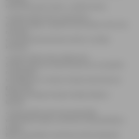
redzēt šādu īpašu monētu,» norāda R. Kivisto.
«Latvijas monētu nams» aicina ikvienu
izmantot iespēju un apskatīt zelta monētu, kā arī citas
nacionālas
un starptautiskas piemiņas monētu un medaļu
kolekcijas.
«Latvijas monētu nama» veikalu atver
Somijas uzņēmums «Nordic Moneta Ltd», kas pārdod
numismātikas
izstrādājumus un ir daļa no Somijas naudas kaltuves
grupas. Šādi
veikali jau darbojas Somijā, Zviedrijā, Dānijā un
Igaunijā.
«Latvijas monētu nams» būs pirmais šāda
veida veikals Latvijā, un tam būs arī cieša sadarbība ar
Latvijas
Banku tās jubilejas un piemiņas monētu pārdošanā.