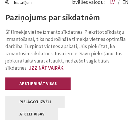
Izvēlies valodu:
LV
EN
Iestatījumi
Paziņojums par sīkdatnēm
Šī tīmekļa vietne izmanto sīkdatnes. Piekrītot sīkdatņu
izmantošanai, tiks nodrošināta tīmekļa vietnes optimāla
darbība. Turpinot vietnes apskati, Jūs piekrītat, ka
izmantosim sīkdatnes Jūsu ierīcē. Savu piekrišanu Jūs
jebkurā laikā varat atsaukt, nodzēšot saglabātās
sīkdatnes.
UZZINĀT VAIRĀK
.
APSTIPRINĀT VISAS
PIELĀGOT IZVĒLI
ATCELT VISAS