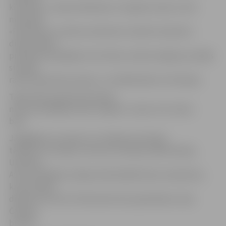
kinofilmu,» stāsta A.Molokovs. Viņaprāt, ledus ir ātrs
materiāls.
«Piemēram, no koka vai akmens izveidot skulptūru
dienas laikā ir
praktiski neiespējami, bet ledus sniedz iespēju jau dažās
stundās
radīt nojaušamas aprises,» tā mākslinieks no Krievijas.
Tāpat Pasta salā top festivāla
monumentālākais ledus objekts «Ledus vīni» ledus
bārs.
Jāatgādina, ka vakar LLU stadiona teritorijā
tēlnieki no Latvijas, Lietuvas, Krievijas, Baltkrievijas,
Ukrainas,
ASV un Kanādas veidoja individuālās ledus skulptūras,
kas festivāla
dienās no 8. līdz 10. februārim būs apskatāmas Jāņa
Čakstes
bulvārī.