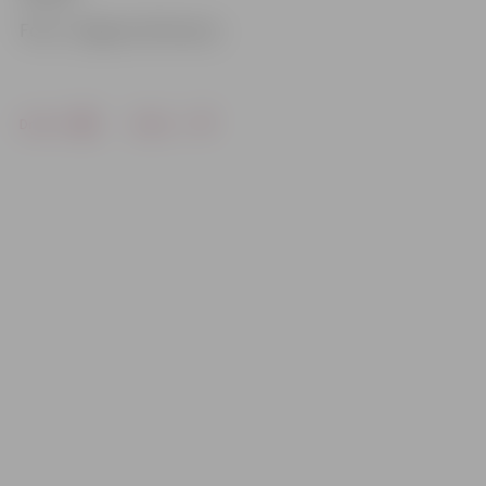
Foto: «Jelgavas Vēstnesis»
Drukāt
Dalīties