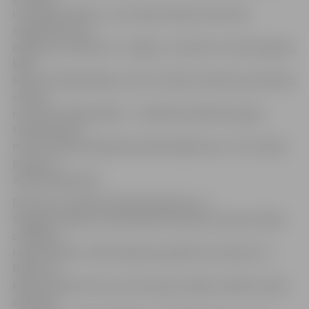
no redzētā stāsta,» savu ideju skaidro lietuviešu
mākslinieki. Viņi
atklāj, ka, dodoties uz Jelgavu, vienmēr ar interesi gaida,
kādi
šeit būs laikapstākļi, jo šeit tie mēdz mainīties pa dienām.
«Mums
nav sliktu laikapstākļu – vienkārši atkarībā no gaisa
temperatūras
mums nedaudz jāpamaina sākotnējā iecere. Tas ir darba
process,»
atklāj mākslinieki.
Bet krievu tēlnieki Andrejs Molokovs un
Sergejs Potaševs savā skulptūrā attēlo emocijas, kādas
cilvēkiem
rada kinofilma. «Mēs vēlamies parādīt nevis kadru no
filmas vai
kādu konkrētu tēlu, bet emocijas, kādas cilvēkos raisās,
skatoties