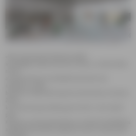
«Mēs savā skulptūrā vēlamies parādīt
iespaidīgākos kādas kinolentes mirkļus, un nekas laikam
nav tik
aizraujošs kā aina, kurā plēsējs dzenas pēc sava
medījuma,» stāsta
baltkrievu mākslinieki Kacjarina Staratoržska un Arcjoms
Žloba,
kuri ir partneri gan mākslā, gan arī dzīvē – abi ir laulāts
pāris.
Kacjarina ir profesionāla tēlniece un šobrīd studē Mākslas
akadēmijas Keramikas nodaļā, bet viņas vīrs Arcjoms pēc