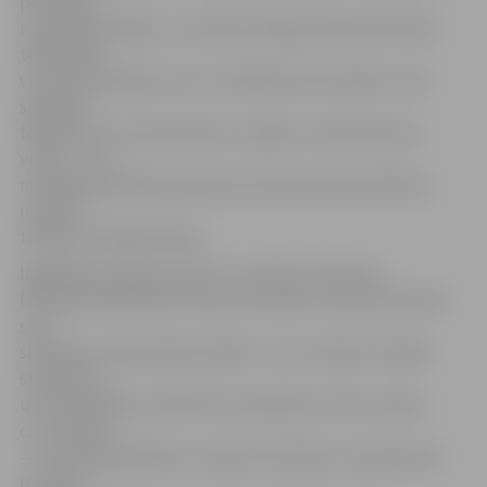
profesijas
ir programmētājs, un, kā pats atklāj, pievērsties ledus
tēlniecībai
viņu pamudinājusi sieva. «Piedaloties festivālos, mēs
satiekam
tēlniekus no visas pasaules, ceļojam, redzam jaunas
vietas – tā ir
nozīmīga mākslinieciskā procesa pievienotā vērtība,»
uzskata
tēlnieki no Baltkrievijas.
Ilggadējie Jelgavas Ledus un Smilšu skulptūru
festivālu dalībnieki Tautvils Poviļonis un Martins Gaubs
savu
skulptūru veido briļļu veidolā – tas ir simbols robežai
starp filmu
un tās skatītāju. «Mēs filmu skatāmies it kā no malas –
caur ekrānu
–, bet tajā pašā laikā, uzvelkot 3D brilles, mēs kļūstam
par daļu