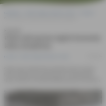
Sākumlapa
Portāla “Jelgavas Vēstnesis” arhīvs
Festivāli
Pasta salā aprises iegūst komandu ledus skulptūras
Klausīties
Pasta salā aprises iegūst komandu
ledus skulptūras
05/02/2019
Festivāli
Portāla “Jelgavas Vēstnesis” arhīvs
Šodien ledus tēlnieki Pasta salā sāka veidot komandu
ledus skulptūras, kas taps līdz pat 21. Starptautiskā
ledus skulptūru festivāla atklāšanas dienai, 8. februārim.