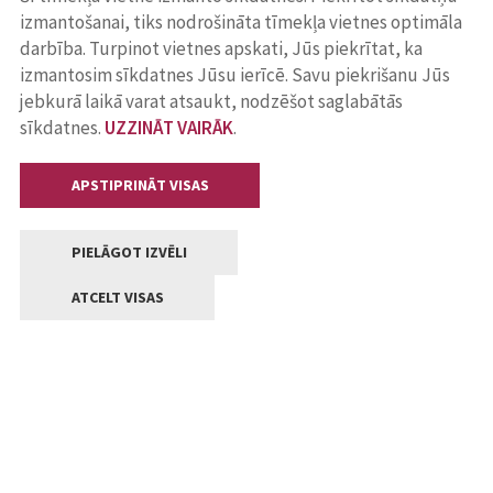
izmantošanai, tiks nodrošināta tīmekļa vietnes optimāla
darbība. Turpinot vietnes apskati, Jūs piekrītat, ka
izmantosim sīkdatnes Jūsu ierīcē. Savu piekrišanu Jūs
jebkurā laikā varat atsaukt, nodzēšot saglabātās
sīkdatnes.
UZZINĀT VAIRĀK
.
APSTIPRINĀT VISAS
PIELĀGOT IZVĒLI
ATCELT VISAS