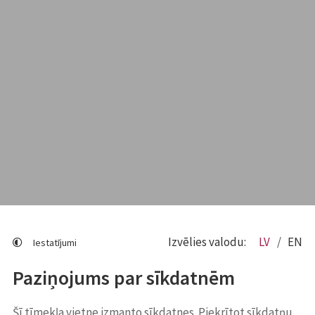
Izvēlies valodu:
LV
EN
Iestatījumi
Paziņojums par sīkdatnēm
Šī tīmekļa vietne izmanto sīkdatnes. Piekrītot sīkdatņu