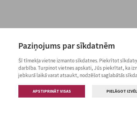
Paziņojums par sīkdatnēm
Šī tīmekļa vietne izmanto sīkdatnes. Piekrītot sīkdat
darbība. Turpinot vietnes apskati, Jūs piekrītat, ka i
jebkurā laikā varat atsaukt, nodzēšot saglabātās sīkd
APSTIPRINĀT VISAS
PIELĀGOT IZVĒL
Kontakti