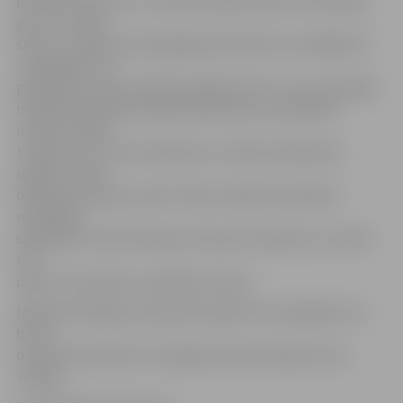
ļoti labu sniegumu un demonstrēja teicamu komandas
garu un cīņas
sparu,» portālam www.jelgavasvestnesis.lv norādīja HK
«Zemgale/LLU»
galvenais treneris Valērijs Kuļibaba. Par to, ka uzvarētāju
noskaidrošanai bija nepieciešama piecu pēcspēles
metienu sērija,
treneris teic, ka tā, salīdzinot ar citām čempionāta
spēlēm, bijusi
diezgan īsa sērija, ņemot vērā, ka abās komandās ir
meistarīgi
spēlētāji un labi vārtsargi. «Rustams izdarīja to, ko māk –
tā ir
daļa no viņa darba,» piebilda treneris.
Nākamā Virslīgas čempionāta spēle HK «Zemgale/LLU»
būs 8.
decembrī pulksten 16 Jelgavas ledus hallē pret HK
«Mogo».