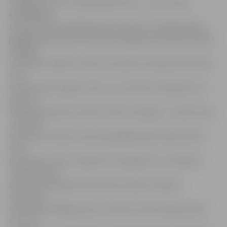
mazākumu, bet otrajā ielaida vārtus – precīzs bija
kādreizējais
Latvijas izlases spēlētājs Jānis Sprukts. Otrajā periodā
jelgavniekiem pēc pretinieku pārkāpumiem bija vairākas
iespējas
izvirzīties vadībā, tomēr tās realizēt neizdevās. Bet labā
ziņa –
arī pretinieki neguva vārtus, un periods noslēdzās ar to
pašu 1:1.
Trešajā periodā rezultāts tomēr izmainījās – vispirms pēc
tam, kad
no guļus pozīcijas viņam piespēlēja Ričards Bernhards,
ripu
pretinieku vārtos raidīja HK «Zemgale/LLU» hokejists
Juliāns Misjus
(Nr.8), bet apmēram 40 sekunžu laikā «Kurbads»
rezultātu
izlīdzināja. Pēdējās piecas minūtes laukumā bija vairāk
cīņu un