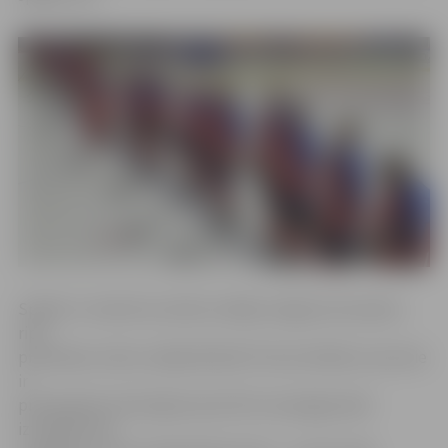
Spēles 5. minūtē rezultātu atklāja Jelgavas komanda –
ripu
pretinieku vārtos raidīja Rūdolfs Prūsis (Nr.69), kuram šie
ir
pirmie gūtie vārti šajā sezonā. Pēc tam jelgavnieki
izturēja vienu