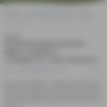
Sākumlapa
Portāla “Jelgavas Vēstnesis” arhīvs
Hokejs
Pateicoties diviem precīziem Begova «bullīšiem», «Zemgale/LLU»
uzvar čempionus
Klausīties
Pateicoties diviem precīziem
Begova «bullīšiem»,
«Zemgale/LLU» uzvar čempionus
05/12/2018
Hokejs
Portāla “Jelgavas Vēstnesis” arhīvs
Šovakar HK «Zemgale/LLU» Jelgavas ledus hallē uzņēma
šābrīža Latvijas čempionus HK «Kurbads». Lai noskaidrotu
uzvarētāju, bija nepieciešams izpildīt pēcspēles metienu
sēriju. Tajā veiksmīgāki bija jelgavnieki, kas svinēja uzvaru
spēlē ar 3:2.