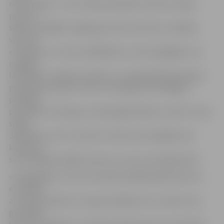
neizmantoja – viņu trešais pēcspēles metiens nebija
precīzs –,
sērija turpinājās. Tagad gan pirmie metienus izpildīja
viesi. Ne
«Kurbada», ne mūsu spēlētāja ceturtais piegājiens, ko
izpildīja
I.Ribčikam, nebija rezultatīvs, un bija jāizpilda piektais
pēcspēles metiens. Viesi to netrāpīja, bet R.Begovs
pārspēja
pretinieku vārtsargu un ļāva jelgavniekiem svinēt uzvaru
spēlē.
Jāpiebilst, ka šī ir trešā no četrām savstarpējām abu
komandu
savstarpējām spēlēm šosezon, kurā uzvar jelgavnieki.
«Šī pagaidām ir mūsu komandas labākā spēle šosezon –
es lepojos
ar saviem puišiem, kuri gan izpildīja visus uzdevumus,
gan rādīja