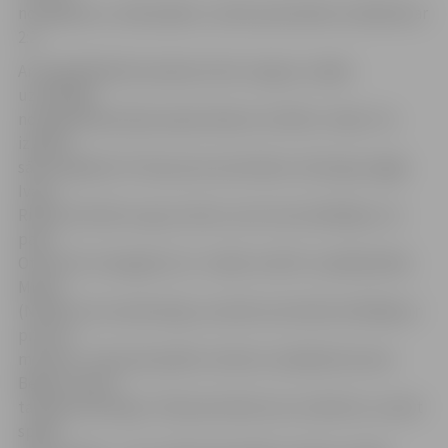
noraidījumu, nekā spēles, tomēr pamatlaiks noslēdzās ar
2:2.
Arī papildlaikā komandas vārtus neguva, tāpēc
uzvarētāju
noskaidrošanai bija nepieciešama «bullīšu» sērija. Tos
izpildīt
sāka mājinieki. Pirmais pret pretinieku vārtsargu izgāja
Ivans
Ribčiks (Nr.18) un guva vārtus, bet viesi atbildēja ar to
pašu.
Otrais HK «Zemgale/LLU» rindās «bullīti» izpildīja Māris
Miezis
(Nr.90), bet neveiksmīgi, savukārt pretinieki atbildēja ar
precīzu
metienu. Trešo pēcspēles metienu izpildīja Rustams
Begovs (Nr.9) –
tas bija veiksmīgs. Tā kā pretinieki savu izdevību uzvarēt
spēlē