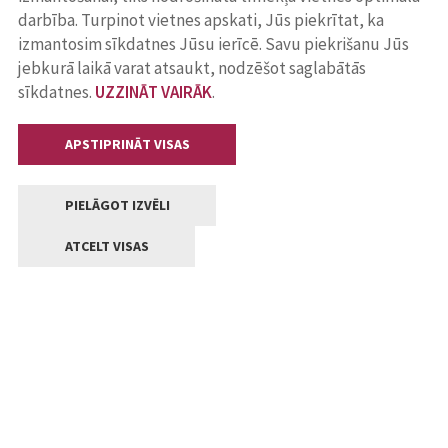
darbība. Turpinot vietnes apskati, Jūs piekrītat, ka
izmantosim sīkdatnes Jūsu ierīcē. Savu piekrišanu Jūs
jebkurā laikā varat atsaukt, nodzēšot saglabātās
sīkdatnes.
UZZINĀT VAIRĀK
.
APSTIPRINĀT VISAS
PIELĀGOT IZVĒLI
ATCELT VISAS
Kontakti