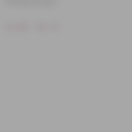
Foto: Ruslans Antropovs
Drukāt
Dalīties