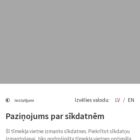
Izvēlies valodu:
LV
EN
Iestatījumi
Paziņojums par sīkdatnēm
Šī tīmekļa vietne izmanto sīkdatnes. Piekrītot sīkdatņu
izmantošanai, tiks nodrošināta tīmekļa vietnes optimāla