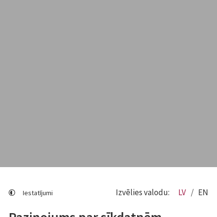
Izvēlies valodu:
LV
EN
Iestatījumi