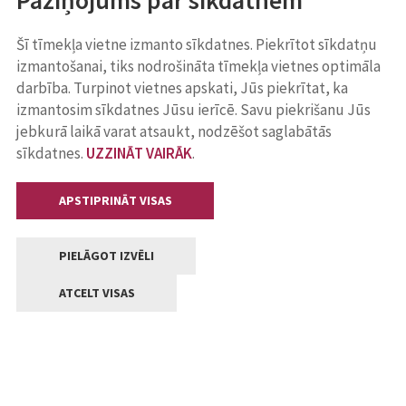
Paziņojums par sīkdatnēm
Šī tīmekļa vietne izmanto sīkdatnes. Piekrītot sīkdatņu
izmantošanai, tiks nodrošināta tīmekļa vietnes optimāla
darbība. Turpinot vietnes apskati, Jūs piekrītat, ka
izmantosim sīkdatnes Jūsu ierīcē. Savu piekrišanu Jūs
jebkurā laikā varat atsaukt, nodzēšot saglabātās
sīkdatnes.
UZZINĀT VAIRĀK
.
APSTIPRINĀT VISAS
PIELĀGOT IZVĒLI
ATCELT VISAS