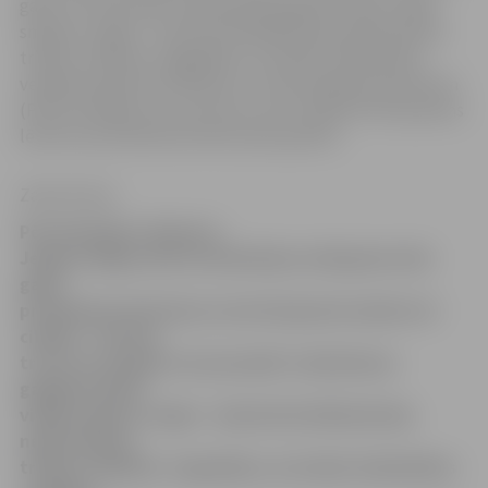
gadu veci pusaudži. Saslimšanas gadījumi bijuši vidēji
smagi un viegli – slimnīcā ārstēšanās bija nepieciešama
trijiem cilvēkiem. Sagaidāms, ka šodien Sabiedrības
veselības aģentūra Pārtikas un veterinārajam dienestam
(PVD) iesniegs savu atzinumu, bet trešdien PVD pieņems
lēmumu par administratīvā soda apmēru.
Zane Auziņa
Pēc lielveikala «Maxima»
Jelgavā, Rīgas ielā 11a kulinārijas cehā gatavotās
gaļas
produkcijas lietošanas uzturā kopumā saslimis 21
cilvēks – tostarp
trīs 15 un 16 gadu veci pusaudži. Saslimšanas
gadījumi bijuši
vidēji smagi un viegli – slimnīcā ārstēšanās bija
nepieciešama
trijiem cilvēkiem. Sagaidāms, ka šodien Sabiedrības