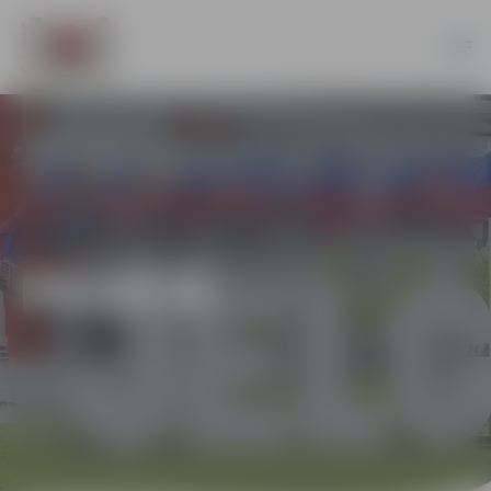
PILSĒTĀ