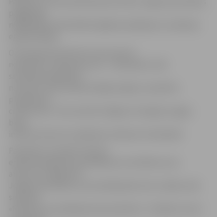
Pārtikas un veterinārā dienesta (PVD) Jelgavas pārvaldes
pagājušajā
nedēļā šajā cehā atklātie higiēnas pārkāpumi, skaidroja
epidemioloģe.
O.Kovaļauska informē, ka nav precīzi
noskaidrots infekcijas avots – darbinieku vidū
saslimšanas gadījumi
nav bijuši, taču pilnībā izslēgt iespēju, ka pārtiku
piesārņojuši
cilvēki nevar. Tiesa netiek izslēgta arī iespēja, ka gaļa
bijusi
inficēta vēl pirms nokļūšanas «Maxima» lielveikalā.
Paredzēts, ka šodien SVA par
epidemioloģiskās izmeklēšanas rezultātiem savu
atzinumu sniegs PVD
Jelgavas pārvaldei, kas šonedēļ plāno lemt, kādas soda
sankcijas
«Maximai» par pārkāpumiem piemērot. «Trešdien mums