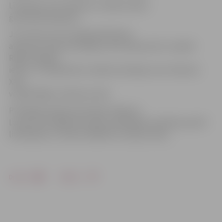
Līdztekus tam «Maxima» veikalos sākta
ģenerālā sakopšana.
Jau ziņots, ka 11. jūnijā pilnībā tika
atjaunots darbs kulinārijas cehā «Maxima XX» veikalā
Rīgā, Nīcgales
ielā, un 7. jūnijā darbu atsāka kulinārijas cehs «Maxima
XXX»
veikalā Rīgā, A.Saharova ielā.
PVD Rīgas pilsētas pārvalde «Maxima
Latvija» par higiēnas prasību pārkāpšanu pārtikas apritē
lielveikalos ir uzlikusi 1800 latu naudas sodus.
Drukāt
Dalīties