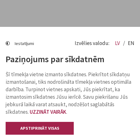
Izvēlies valodu:
LV
EN
Iestatījumi
Paziņojums par sīkdatnēm
Šī tīmekļa vietne izmanto sīkdatnes. Piekrītot sīkdatņu
izmantošanai, tiks nodrošināta tīmekļa vietnes optimāla
darbība. Turpinot vietnes apskati, Jūs piekrītat, ka
izmantosim sīkdatnes Jūsu ierīcē. Savu piekrišanu Jūs
jebkurā laikā varat atsaukt, nodzēšot saglabātās
sīkdatnes.
UZZINĀT VAIRĀK
.
APSTIPRINĀT VISAS