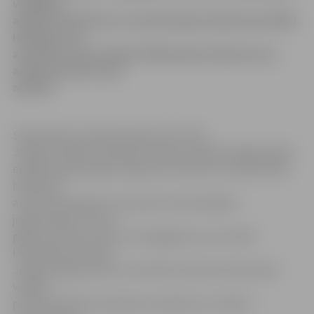
veselības
aģentūra Pārtikas un veterinārajam dienestam (PVD)
iesniegs savu
atzinumu, bet trešdien PVD pieņems lēmumu par
administratīvā soda
apmēru.
Sabiedrības veselības aģentūras (SVA)
Jelgavas filiāles Infekcijas slimību epidemioloģijas daļas
epidemioloģe Olga Kovaļauska informē, ka salmonellas
baktērijas
atrastas paraugos no astoņiem saslimušajiem
jelgavniekiem, kā arī
gaļas produktu plates nomazgājumos, kas veikti
lielveikalā «Maxima»
Jelgavā, Rīgas ielā 11a. Savukārt saslimušo skaits pēc
veikalā
pirktās pārtikas lietošanas sasniedzis 21 cilvēku –