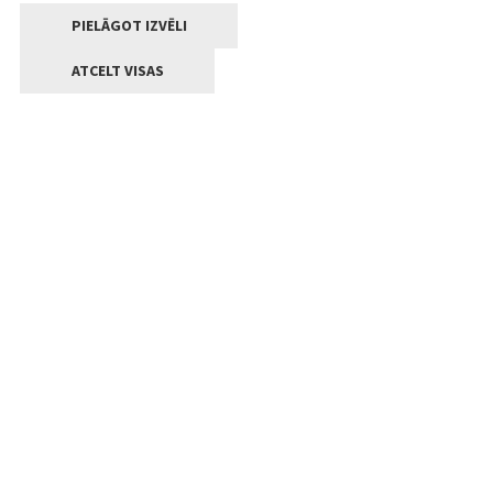
PIELĀGOT IZVĒLI
ATCELT VISAS
Kontakti
Jelgavas valstpilsētas pašvaldība
Lielā iela 11, Jelgava, LV-3001
+371 63005522
pasts@jelgava.lv
Klientu apkalpošana