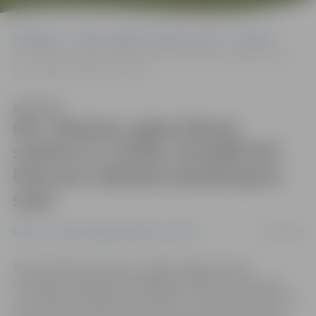
Sākumlapa
Portāla “Jelgavas Vēstnesis” arhīvs
Pilsētā
Pēc «Maxima» gaļas ēšanas saslimis 21 cilvēks, šonedēļ PVD lems
par veikalam piemērojamo sodu
Klausīties
Pēc «Maxima» gaļas ēšanas
saslimis 21 cilvēks, šonedēļ PVD
lems par veikalam piemērojamo
sodu
16/06/2008
Pilsētā
Portāla “Jelgavas Vēstnesis” arhīvs
Pēc lielveikala «Maxima» Jelgavā, Rīgas ielā 11a
kulinārijas cehā gatavotās gaļas produkcijas lietošanas
uzturā kopumā saslimis 21 cilvēks – tostarp trīs 15 un 16