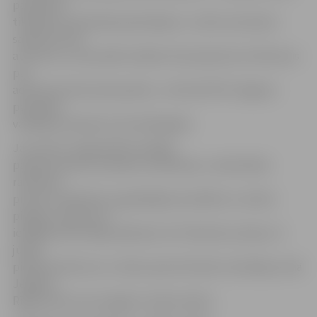
paredzēta
tikšanās ar lielveikala pārstāvjiem. Ja līdz tam būsim
saņēmuši SVA
atzinumu, visticamāk trešdien tiks pieņemts arī lēmums
par
administratīvā soda apmēru,» informē PVD Jelgavas
pārvaldes
vadītāja vietnieks Guntis Melngailis.
Jau ziņots, lai garantētu pilnīgu
pārtikas aprites standartu ievērošanu, nodrošinātu
ražošanas
procesu atbilstību augstākajām prasībām un veiktu
pilnīgu uzņēmuma
iekšējā audita daļas pārbaudi, SIA «Maxima Latvija» 12.
jūnijā
pieņēma lēmumu uz laiku apturēt darbu kulinārijas cehā
Jelgavā,
Rīgas ielā 11a, kas tagad ir atsācis darbu.