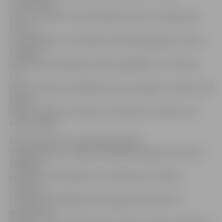
O.Kovaļauska
atzīst, ka ņemot vērā saslimšanas laiku, kas bijis jūnija
sākums,
nav sagaidāms, ka vēl kāds saslimšanas gadījums varētu
atklāties.
«Slimības inkubācijas periods augstākais ir trīs dienas,
bet
parasti simptomi parādās jau pēc pirmajām stundām, kad
pārtika
lietota, tādēļ visticamāk visi saslimušie ir apzināti,» tā
epidemioloģe.
Konstatēts, ka visi slimnieki bija ēduši
veikalā «Maxima», Rīgas ielā iegādātos gaļas produktus,
tādējādi ir
pierādīts, ka inficēšanos ar salmonelozi izraisījusi
«Maximas»
kulinārijas cehā Rīgas ielā 11a gatavotā pārtika. To
apstiprina arī