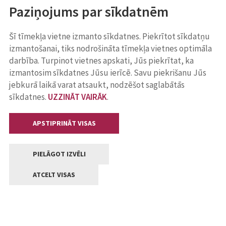
Paziņojums par sīkdatnēm
Šī tīmekļa vietne izmanto sīkdatnes. Piekrītot sīkdatņu
izmantošanai, tiks nodrošināta tīmekļa vietnes optimāla
darbība. Turpinot vietnes apskati, Jūs piekrītat, ka
izmantosim sīkdatnes Jūsu ierīcē. Savu piekrišanu Jūs
jebkurā laikā varat atsaukt, nodzēšot saglabātās
sīkdatnes.
UZZINĀT VAIRĀK
.
APSTIPRINĀT VISAS
PIELĀGOT IZVĒLI
ATCELT VISAS