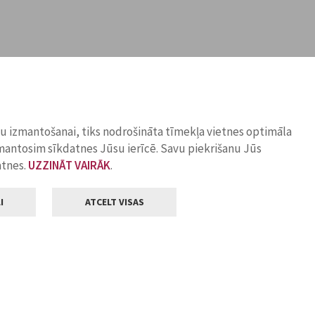
ņu izmantošanai, tiks nodrošināta tīmekļa vietnes optimāla
zmantosim sīkdatnes Jūsu ierīcē. Savu piekrišanu Jūs
atnes.
UZZINĀT VAIRĀK
.
I
ATCELT VISAS
Klientu apkalpošana