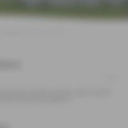
Pedagogi algas saņems ar novēlošanos
ošanos
08/06/2009
as, šodien, 8. jūnijā, tas nenotiks. Jelgavas Izglītības
varētu tikt izmaksātas, agrākais, rīt.
aņem