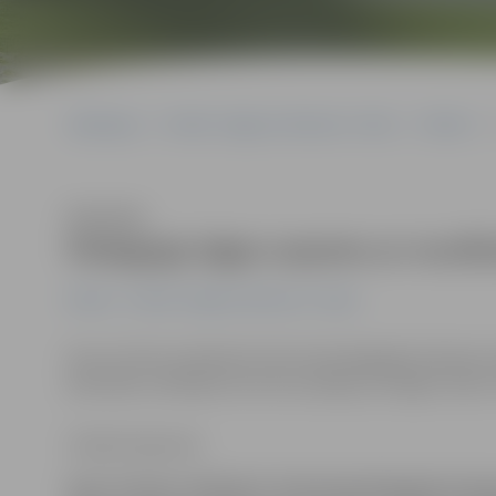
Sākumlapa
Portāla “Jelgavas Vēstnesis” arhīvs
Pilsētā
Klausīties
Pedagogi algas saņems ar novēl
Pilsētā
Portāla “Jelgavas Vēstnesis” arhīvs
Kaut arī katra mēneša 8. datumā pedagogiem jāsaņem alg
pārvaldes vadītāja Gunta Auza pieļauj, ka algas viņiem 
Sintija Čepanone
Kaut arī katra mēneša 8. datumā pedagogiem jās