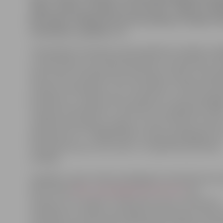
algas, šodien, 8. jūnijā, tas nenotiks. Jelgavas Izgl
pārvaldes vadītāja Gunta Auza pieļauj, ka algas vi
izmaksātas, agrākais, rīt.
«Pašvaldības finansējuma daļa izglītības iestādēs strā
ir nodrošināta, taču šobrīd joprojām nav pārskaitīts f
Valsts kases. Diemžēl Valsts kase algu izmaksu aizkav
iemeslus nepaskaidro, taču acīmredzot ir kādas tehni
problēmas,» norāda G.Auza, piebilstot, ka par pedago
izmaksas aizkavēšanos ir informēti visi izglītības iestā
vadītāji. Viņa pieļauj, ka algas no valsts budžeta varētu
pārskaitītas rīt. «Tādējādi algu izmaksa pedagogiem b
aizkavējusies par vienu dienu,» tā Izglītības pārvaldes
vadītāja.
Iespējams, algu izmaksa pedagogiem aizkavējusies ja
dēļ. Portāls
http://www.jelgavasvestnesis.lv/
jau
rakstīja, ka no šī gada 1. jūnija Valsts kase no klientiem
maksājumus Latvijas nacionālajā valūtā pieņem tikai e