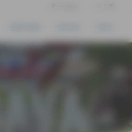
LV
EN
Iestatījumi
UZŅĒMĒJDARBĪBA
PAKALPOJUMI
KONTAKTI