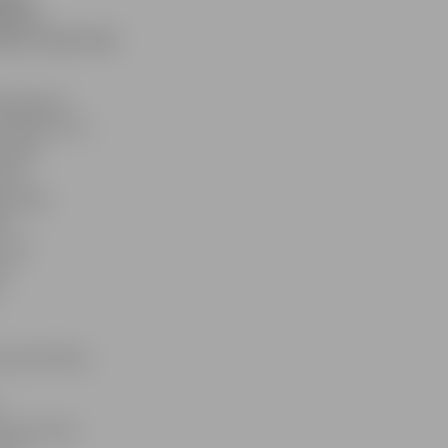
ītības
ņiem varētu tikt
dājošajiem
inansējums no
ēšanās
skas
gu algu
žu
 tikt
ūs
unās kārtības
lektroniski,