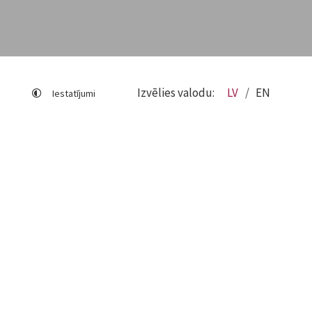
Izvēlies valodu:
LV
EN
Iestatījumi
Lapas karte