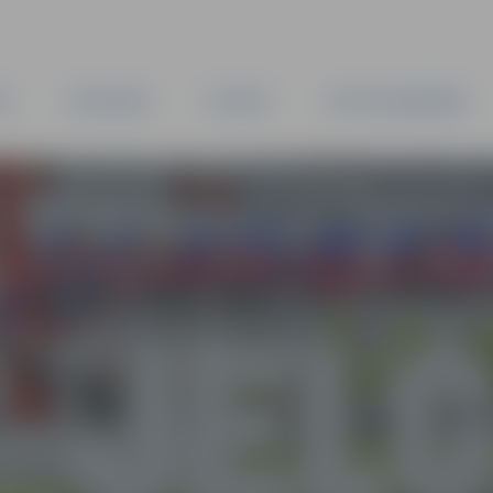
TA
PAŠVALDĪBA
IESTĀDES
KAPITĀLSABIEDRĪBAS