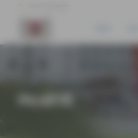
23.3 °C, 5 m/s, 54.4 %
JAUNUMI
PILSĒ
PILSĒTĀ