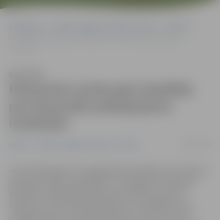
Sākumlapa
Portāla “Jelgavas Vēstnesis” arhīvs
Pilsētā
Pensionāri cenšas gūt skaidrību par komunālo pakalpojumu
izmaksām
Klausīties
Pensionāri cenšas gūt skaidrību
par komunālo pakalpojumu
izmaksām
29/05/2008
Pilsētā
Portāla “Jelgavas Vēstnesis” arhīvs
«Kaut kādu gaismu tuneļa galā ieraudzījām, taču daudzi
jautājumi palika neatbildēti,» tā Jelgavas Pensionāru
biedrības vadītāja Marija Kolneja vērtē pensionāru
tikšanos ar komunālo pakalpojumu sniedzējiem, kas
risinājās šodien, 29. maijā. Diskusijas, kurās ar saviem