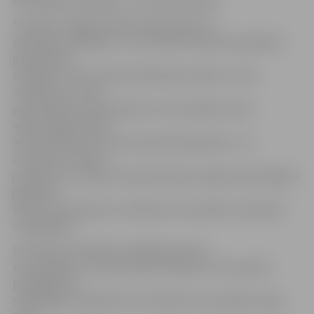
šķiet gana iespaidīga,» rezumē M.Kolneja.
Savukārt Jelgavas Nekustamā īpašuma
pārvaldes vadītājam Jurim Vidžim adresētie jautājumi
galvenokārt
saistījās ar namu apsaimniekošanas maksu un tās
izlietojumu. Tiesa
pensionāriem tika skaidrots, ka arī pašiem nama
iedzīvotājiem jābūt
ieinteresētiem sava nama apsaimniekošanā – lai
atrisinātu tiesiskus
jautājumus, vispirms daudzdzīvokļu mājas iedzīvotājiem
jāpieņem
lēmums kopsapulcē, citādi kaut ko panākt ir praktiski
neiespējami.
Pensionāru biedrības vadītāja akcentē,
ka, iespējams, tuvāk rudenim tikšanos ar komunālo
pakalpojumu
sniedzējiem vajadzēs rīkot atkārtoti, jo problēmu šajā