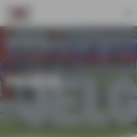
PILSĒTĀ