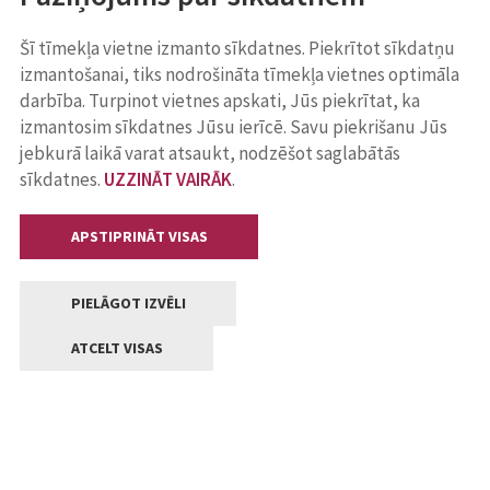
Šī tīmekļa vietne izmanto sīkdatnes. Piekrītot sīkdatņu
izmantošanai, tiks nodrošināta tīmekļa vietnes optimāla
darbība. Turpinot vietnes apskati, Jūs piekrītat, ka
izmantosim sīkdatnes Jūsu ierīcē. Savu piekrišanu Jūs
jebkurā laikā varat atsaukt, nodzēšot saglabātās
sīkdatnes.
UZZINĀT VAIRĀK
.
APSTIPRINĀT VISAS
PIELĀGOT IZVĒLI
ATCELT VISAS