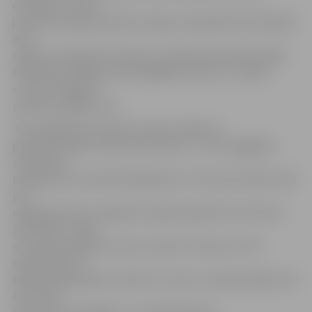
oktobrim, un tad
jau darbu sāks jaunā katlu māja, ko pašlaik būvē Aviācijas
ielā.
«Darbi ir saskaņoti tā, ka jau 1. oktobrī jaunā katlu māja
Pārlielupes mājām varēs piegādāt siltumu,» norāda
«Fortum Jelgava»
pārstāvis Edgars Līcis.
Taču gaidāmais tarifa par siltumu kāpums
gan pensionāros neviesa optimismu – siltumapgādes
uzņēmums
prognozē, ka rudenī līdzšinējo 41,17 latu (bez PVN) vietā
par
megavatstundu vajadzēs maksāt apmēram 47,75 latus
(bez PVN). «Augs
arī maksa par gāzi, siltumu, ūdeni. Protams, ne tik
dramatiski, kā
bijām prognozējuši, tomēr tuvu tam, un pensionāriem arī
šī summa