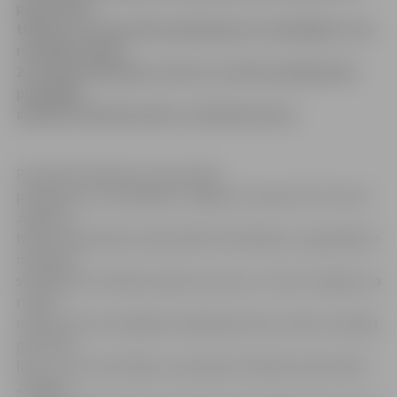
pensionāru
tikšanos ar komunālo pakalpojumu sniedzējiem, kas
risinājās šodien,
29. maijā. Diskusijas, kurās ar saviem jautājumiem
piedalījās
apmēram 40 pensionāri, izvērtās karstas.
Pensionāri tikšanos ar komunālo
pakalpojumu sniedzējiem Jelgavā, tostarp SIA «Fortum
Jelgava»,
Nekustamā īpašuma pārvaldes pārstāvjiem, organizēja ar
mērķi gūt
skaidrību par nākamo apkures sezonu. «Dzird runājam, ka
rudenī
maksa par komunālajiem pakalpojumiem varētu sasniegt
pat simts
latus, un tas vieš bažas, jo aptaujas «Kā jūtas pensionārs
Jelgavā»