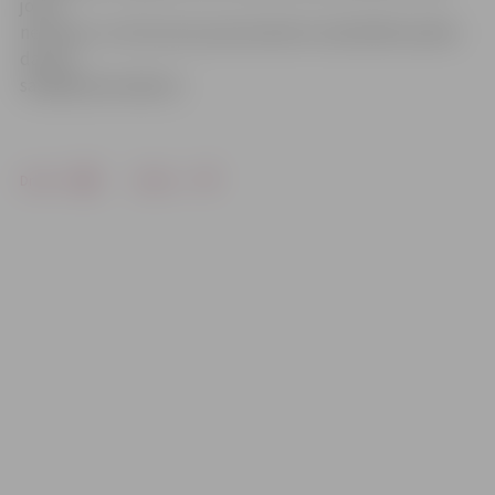
jomā
netrūkst un vēl aizvien pensionāriem neatbildēti palika
daudzi
sasāpējuši jautājumi.
Drukāt
Dalīties