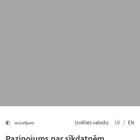
Izvēlies valodu:
LV
EN
Iestatījumi
Paziņojums par sīkdatnēm