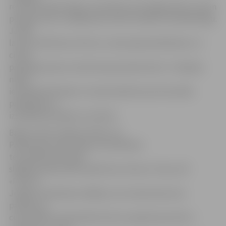
rezultāti apliecināja, ka ap 94 procenti jelgavnieku saņem
pensijas, kas ir mazākas par valstī noteikto minimālo algu.
Ja 100
lati tiks tērēti par siltumu, nama apsaimniekošanu un
citiem
pakalpojumiem, kā tad lai pensionāri dzīvo?» tikšanās
mērķi
ieskicēja M.Kolneja. Un pensionāriem par komunālo
pakalpojumu
izmaksām jautājumu netrūka.
Bažas viņiem raisīja arī fakts, ka
Pārlielupes iedzīvotāji cukurfabrikas
termoelektrostacijas
slēgšanas dēļ varētu palikt bez siltuma. Tiesa, SIA
«Fortum
Jelgava» pārstāvji norādīja, ka uztraukumam nav
pamata, jo
cukurfabrika nodrošināt siltumu apņēmusies līdz 1.