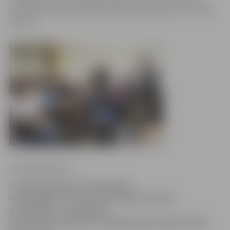
jautājumiem piedalījās apmēram 40 pensionāri, izvērtās
karstas.
Sintija Čepanone
«Kaut kādu gaismu tuneļa galā
ieraudzījām, taču daudzi jautājumi palika
neatbildēti,» tā Jelgavas
Pensionāru biedrības vadītāja Marija Kolneja vērtē